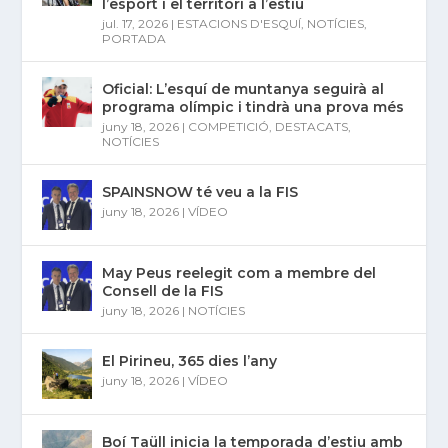
l’esport i el territori a l’estiu
jul. 17, 2026
|
ESTACIONS D'ESQUÍ
,
NOTÍCIES
,
PORTADA
Oficial: L’esquí de muntanya seguirà al
programa olímpic i tindrà una prova més
juny 18, 2026
|
COMPETICIÓ
,
DESTACATS
,
NOTÍCIES
SPAINSNOW té veu a la FIS
juny 18, 2026
|
VÍDEO
May Peus reelegit com a membre del
Consell de la FIS
juny 18, 2026
|
NOTÍCIES
El Pirineu, 365 dies l’any
juny 18, 2026
|
VÍDEO
Boí Taüll inicia la temporada d’estiu amb