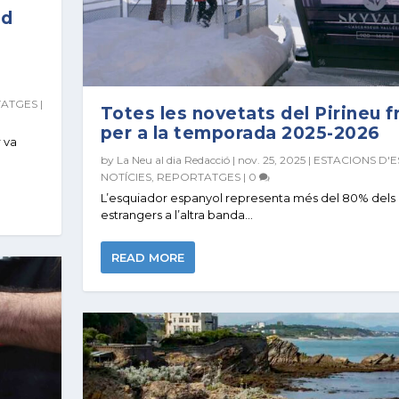
ed
ATGES
|
Totes les novetats del Pirineu 
per a la temporada 2025-2026
 va
by
La Neu al dia Redacció
|
nov. 25, 2025
|
ESTACIONS D'E
NOTÍCIES
,
REPORTATGES
|
0
L’esquiador espanyol representa més del 80% dels
estrangers a l’altra banda...
READ MORE