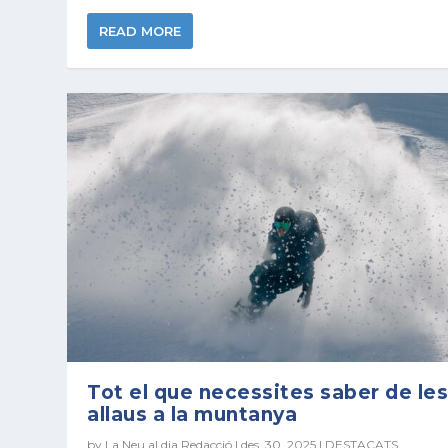
READ MORE
Tot el que necessites saber de le
allaus a la muntanya
by
La Neu al dia Redacció
|
des. 30, 2025
|
DESTACATS
,