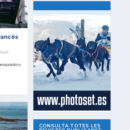
francès
SQUÍ
,
 esquiadors
CONSULTA TOTES LES