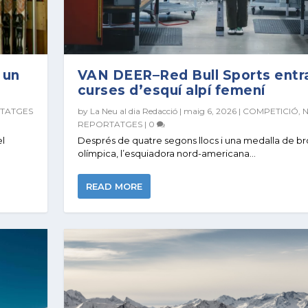
 un
VAN DEER–Red Bull Sports entra
curses d’esquí alpí femení
TATGES
by
La Neu al dia Redacció
|
maig 6, 2026
|
COMPETICIÓ
,
N
REPORTATGES
|
0
el
Després de quatre segons llocs i una medalla de b
olímpica, l’esquiadora nord-americana...
READ MORE