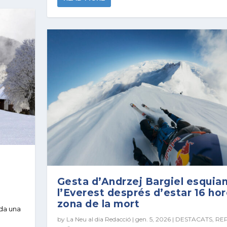
Gesta d’Andrzej Bargiel esquian
,
l’Everest després d’estar 16 hor
zona de la mort
ida una
by
La Neu al dia Redacció
|
gen. 5, 2026
|
DESTACATS
,
RE