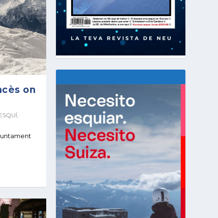
ancès on
ESQUÍ
,
 juntament