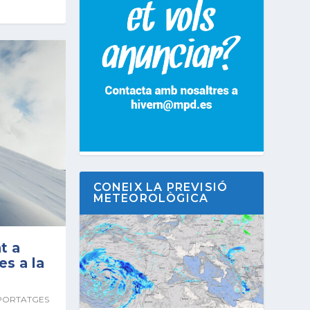
CONEIX LA PREVISIÓ
METEOROLÒGICA
t a
es a la
PORTATGES