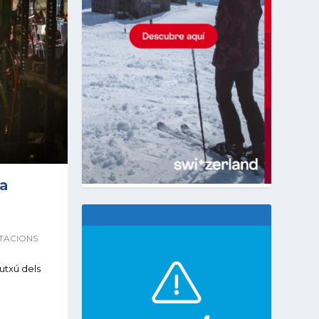
ia
TACIONS
autxú dels