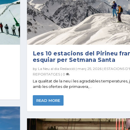
Les 10 estacions del Pirineu fr
esquiar per Setmana Santa
by
La Neu al dia Redacció
|
març 25, 2026
|
ESTACIONS D'
REPORTATGES
|
0
La qualitat de la neu i les agradables temperatures,
amb les ofertes de primavera,...
READ MORE