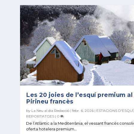
Les 20 joies de l’esquí premium al
Pirineu francès
by
La Neu al dia Redacció
|
febr. 6, 2026
|
ESTACIONS D'ESQUÍ
REPORTATGES
|
0
De l’Atlàntic a la Mediterrània, el vessant francès consol
oferta hotelera premium...