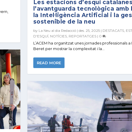
Les estacions d’esquí catalanes
l’avantguarda tecnològica amb l
vern,
la Intel·ligència Artificial i la ge
sostenible de la neu
by
La Neu al dia Redacció
|
des. 25, 2025
|
DESTACATS
,
ES
D'ESQUÍ
,
NOTÍCIES
,
REPORTATGES
|
0
L’ACEM ha organitzat unes jornades professionals a
Beret per mostrar la complexitat i la...
READ MORE