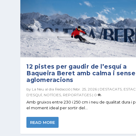
12 pistes per gaudir de l’esquí a
Baqueira Beret amb calma i sense
aglomeracions
by
La Neu al dia Redacció
|
febr. 25, 2026
|
DESTACATS
,
ESTAC
D'ESQUÍ
,
NOTÍCIES
,
REPORTATGES
|
0
Amb gruixos entre 230 i 250 cm i neu de qualitat dura i p
el moment ideal per sortir del...
READ MORE