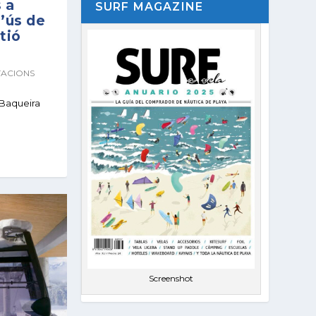
 a
SURF MAGAZINE
’ús de
stió
TACIONS
 Baqueira
Screenshot