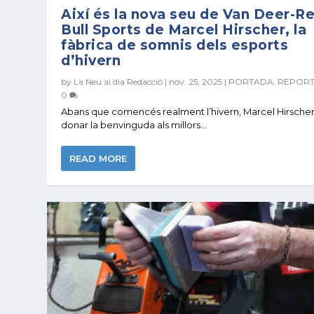
Així és la nova seu de Van Deer-R
Bull Sports de Marcel Hirscher, la
fàbrica de somnis dels esports
d’hivern
by
La Neu al dia Redacció
|
nov. 25, 2025
|
PORTADA
,
REPORT
0
Abans que comencés realment l’hivern, Marcel Hirscher
donar la benvinguda als millors...
READ MORE