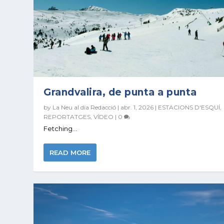
Grandvalira, de punta a punta
by
La Neu al dia Redacció
|
abr. 1, 2026
|
ESTACIONS D'ESQUÍ
,
REPORTATGES
,
VÍDEO
|
0
Fetching...
READ MORE