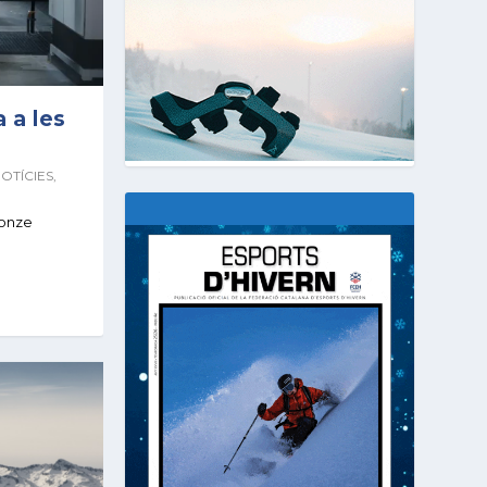
 a les
OTÍCIES
,
ronze