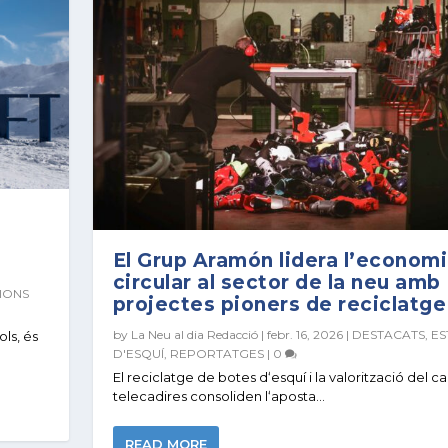
El Grup Aramón lidera l’econom
circular al sector de la neu amb
IONS
projectes pioners de reciclatge
by
La Neu al dia Redacció
|
febr. 16, 2026
|
DESTACATS
,
ES
ols, és
D'ESQUÍ
,
REPORTATGES
|
0
El reciclatge de botes dʻesquí i la valorització del c
telecadires consoliden lʻaposta...
READ MORE