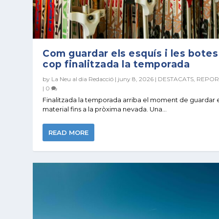
Com guardar els esquís i les botes
cop finalitzada la temporada
by
La Neu al dia Redacció
|
juny 8, 2026
|
DESTACATS
,
REPOR
|
0
Finalitzada la temporada arriba el moment de guardar 
material fins a la pròxima nevada. Una...
READ MORE