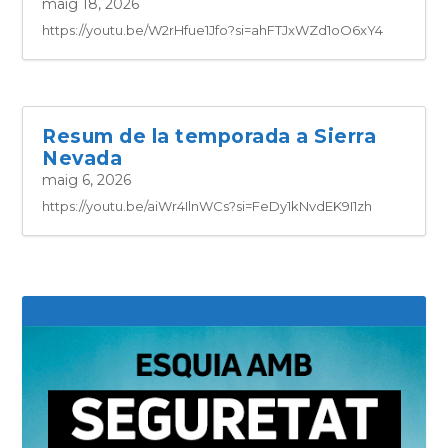
maig 18, 2026
https://youtu.be/W2rHfue1Jfo?si=ahFTJxWZd1oO6xY4
Resum de la temporada a Sierra
Nevada
maig 6, 2026
https://youtu.be/aiWr4IlnWCs?si=FeDy1kNvdEK9I1zh