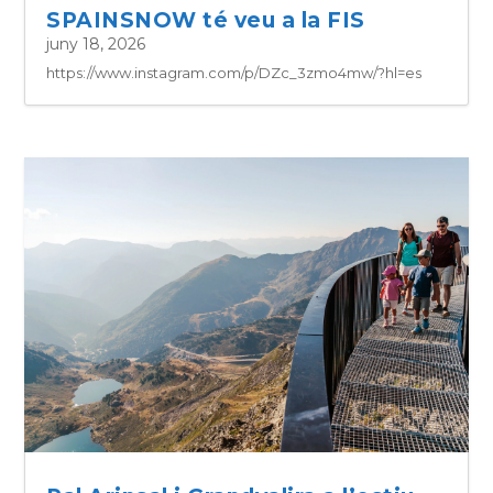
SPAINSNOW té veu a la FIS
juny 18, 2026
https://www.instagram.com/p/DZc_3zmo4mw/?hl=es