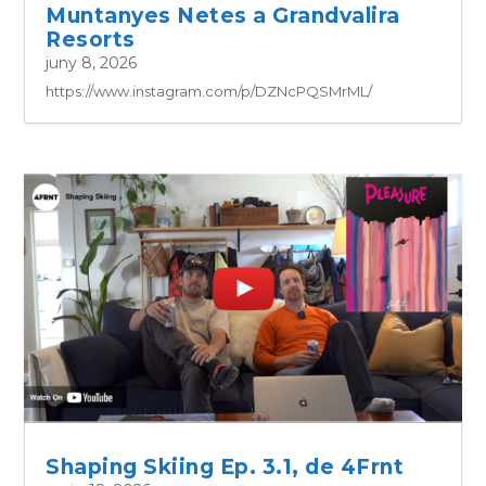
Muntanyes Netes a Grandvalira
Resorts
juny 8, 2026
https://www.instagram.com/p/DZNcPQSMrML/
Shaping Skiing Ep. 3.1, de 4Frnt