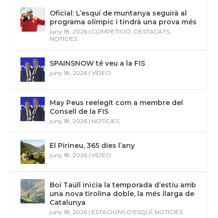
Oficial: L’esquí de muntanya seguirà al
programa olímpic i tindrà una prova més
juny 18, 2026
|
COMPETICIÓ
,
DESTACATS
,
NOTÍCIES
SPAINSNOW té veu a la FIS
juny 18, 2026
|
VÍDEO
May Peus reelegit com a membre del
Consell de la FIS
juny 18, 2026
|
NOTÍCIES
El Pirineu, 365 dies l’any
juny 18, 2026
|
VÍDEO
Boí Taüll inicia la temporada d’estiu amb
una nova tirolina doble, la més llarga de
Catalunya
juny 18, 2026
|
ESTACIONS D'ESQUÍ
,
NOTÍCIES