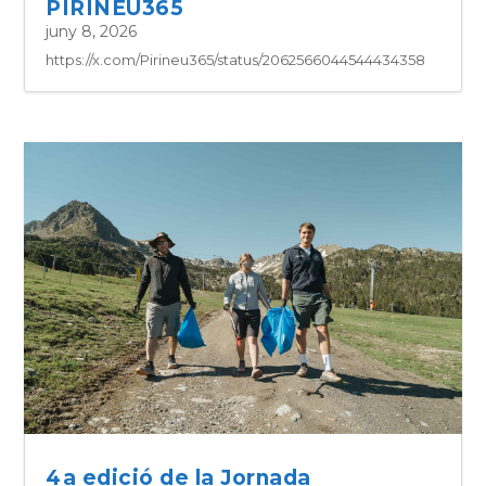
PIRINEU365
juny 8, 2026
https://x.com/Pirineu365/status/2062566044544434358
4a edició de la Jornada