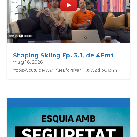
Shaping Skiing Ep. 3.1, de 4Frnt
maig 18, 2026
https://youtu.be/W2rHfue1Jfo?si=ahFTJxWZd1oO6xY4