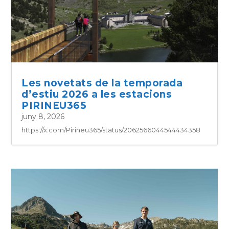
Les novetats de la temporada
d’estiu 2026 a les estacions
PIRINEU365
juny 8, 2026
https://x.com/Pirineu365/status/2062566044544434358