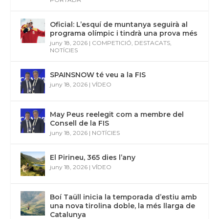
Oficial: L’esquí de muntanya seguirà al
programa olímpic i tindrà una prova més
juny 18, 2026
|
COMPETICIÓ
,
DESTACATS
,
NOTÍCIES
SPAINSNOW té veu a la FIS
juny 18, 2026
|
VÍDEO
May Peus reelegit com a membre del
Consell de la FIS
juny 18, 2026
|
NOTÍCIES
El Pirineu, 365 dies l’any
juny 18, 2026
|
VÍDEO
Boí Taüll inicia la temporada d’estiu amb
una nova tirolina doble, la més llarga de
Catalunya