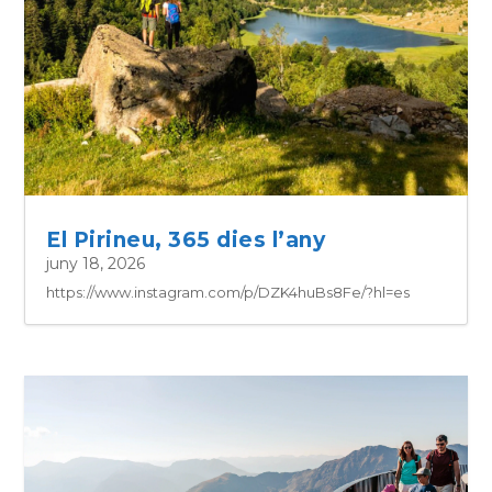
El Pirineu, 365 dies l’any
juny 18, 2026
https://www.instagram.com/p/DZK4huBs8Fe/?hl=es