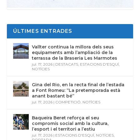
ÚLTIMES ENTRADES
Vallter continua la millora dels seus
equipaments amb l’ampliació de la
terrassa de la Braseria Les Marmotes
jul. 17, 2026
|
DESTACATS
,
ESTACIONS D'ESQUÍ
,
NOTÍCIES
Gina del Rio, en la recta final de l’estada
a Font Romeu: “La pretemporada està
anant bastant bé”
jul. 17, 2026
|
COMPETICIÓ
,
NOTÍCIES
Baqueira Beret reforça el seu
compromís social amb la cultura,
l’esport i el territori a l’estiu
jul. 17, 2026
|
ESTACIONS D'ESQUÍ
,
NOTÍCIES
,
PORTADA