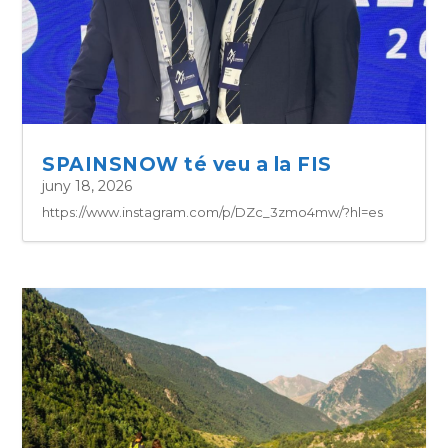
SPAINSNOW té veu a la FIS
juny 18, 2026
https://www.instagram.com/p/DZc_3zmo4mw/?hl=es