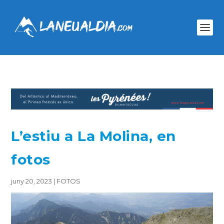
L’estiu a La Molina, en
fotos
juny 20, 2023
|
FOTOS