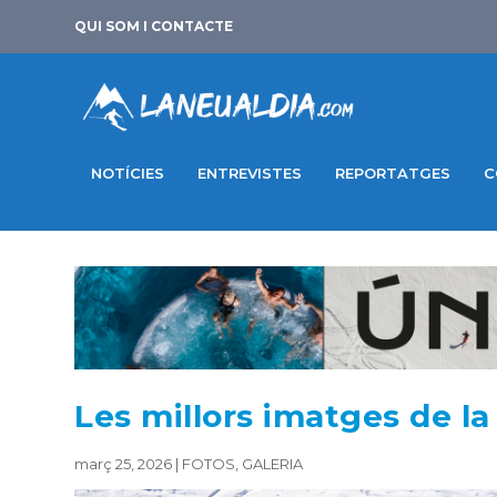
QUI SOM I CONTACTE
NOTÍCIES
ENTREVISTES
REPORTATGES
C
Les millors imatges de l
març 25, 2026
|
FOTOS
,
GALERIA