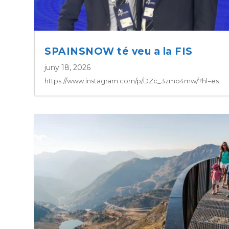
SPAINSNOW té veu a la FIS
juny 18, 2026
https://www.instagram.com/p/DZc_3zmo4mw/?hl=es