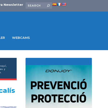
ra Newsletter
LER
WEBCAMS
calís