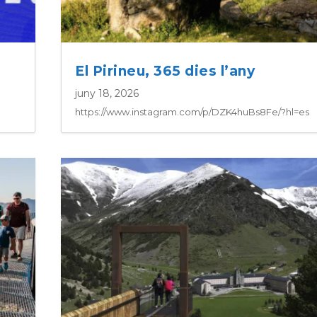
El Pirineu, 365 dies l’any
juny 18, 2026
https://www.instagram.com/p/DZK4huBs8Fe/?hl=es