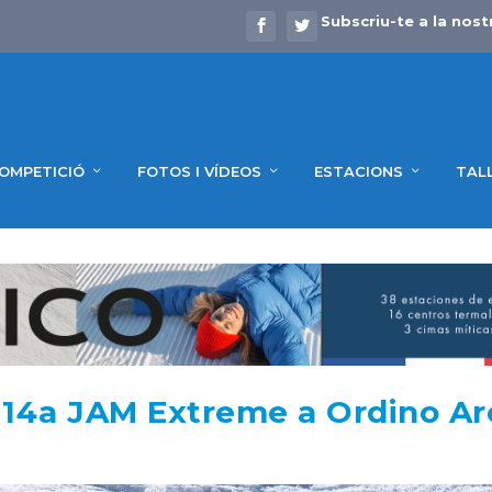
Subscriu-te a la nost
OMPETICIÓ
FOTOS I VÍDEOS
ESTACIONS
TAL
a 14a JAM Extreme a Ordino Ar