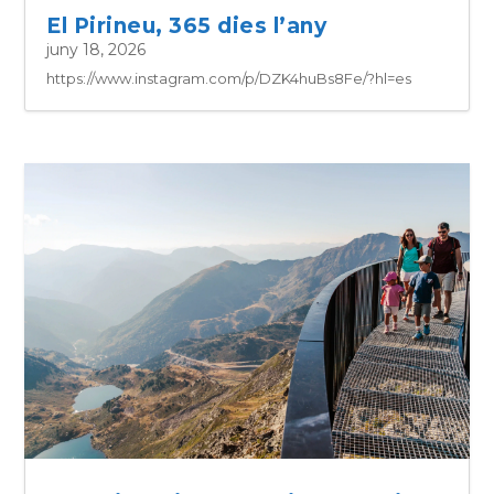
El Pirineu, 365 dies l’any
juny 18, 2026
https://www.instagram.com/p/DZK4huBs8Fe/?hl=es