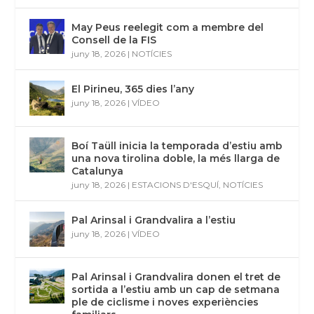
May Peus reelegit com a membre del
Consell de la FIS
juny 18, 2026
|
NOTÍCIES
El Pirineu, 365 dies l’any
juny 18, 2026
|
VÍDEO
Boí Taüll inicia la temporada d’estiu amb
una nova tirolina doble, la més llarga de
Catalunya
juny 18, 2026
|
ESTACIONS D'ESQUÍ
,
NOTÍCIES
Pal Arinsal i Grandvalira a l’estiu
juny 18, 2026
|
VÍDEO
Pal Arinsal i Grandvalira donen el tret de
sortida a l’estiu amb un cap de setmana
ple de ciclisme i noves experiències