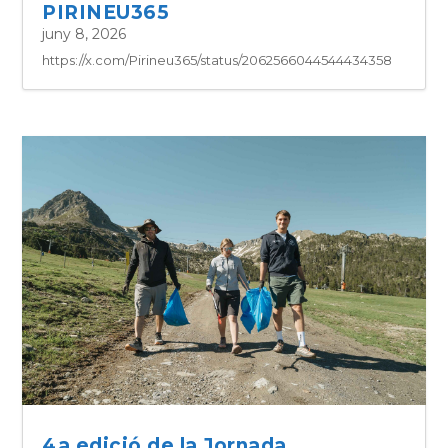
PIRINEU365
juny 8, 2026
https://x.com/Pirineu365/status/2062566044544434358
4a edició de la Jornada