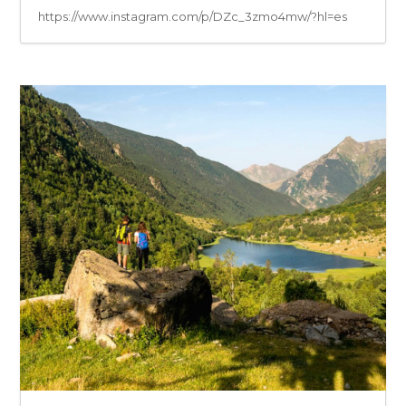
https://www.instagram.com/p/DZc_3zmo4mw/?hl=es