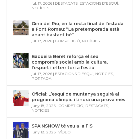
jul. 17, 2026
|
DESTACATS
,
ESTACIONS D'ESQUÍ
,
NOTÍCIES
Gina del Rio, en la recta final de l’estada
a Font Romeu: “La pretemporada està
anant bastant bé”
jul. 17, 2026
|
COMPETICIÓ
,
NOTÍCIES
Baqueira Beret reforça el seu
compromís social amb la cultura,
l’esport i el territori a l’estiu
jul. 17, 2026
|
ESTACIONS D'ESQUÍ
,
NOTÍCIES
,
PORTADA
Oficial: L’esquí de muntanya seguirà al
programa olímpic i tindrà una prova més
juny 18, 2026
|
COMPETICIÓ
,
DESTACATS
,
NOTÍCIES
SPAINSNOW té veu a la FIS
juny 18, 2026
|
VÍDEO