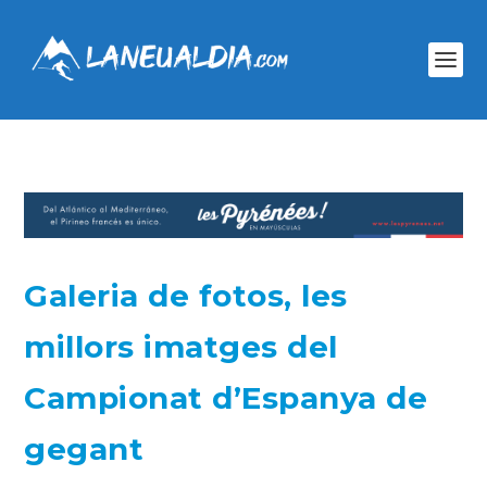
Galeria de fotos, les
millors imatges del
Campionat d’Espanya de
gegant