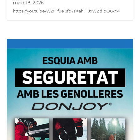
maig 18, 2026
https://youtu.be/W2rHfue1Jfo?si=ahFTJxWZd1oO6xY4