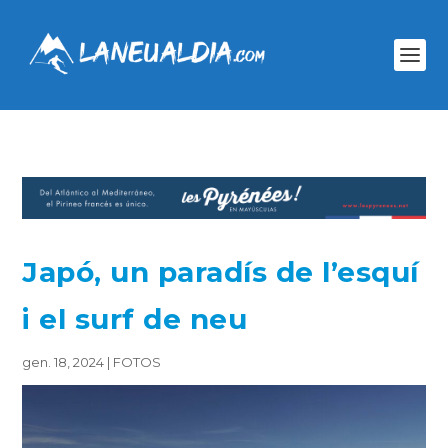
Japó, un paradís de l’esquí
i el surf de neu
gen. 18, 2024
|
FOTOS