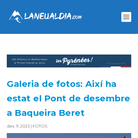
Galeria de fotos: Així ha
estat el Pont de desembre
a Baqueira Beret
des. 11, 2023
|
FOTOS