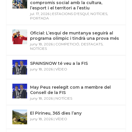
compromís social amb la cultura,
l’esport i el territori a l’estiu
jul. 17, 2026
|
ESTACIONS D'ESQUÍ
,
NOTÍCIES
,
PORTADA
Oficial: L’esquí de muntanya seguirà al
programa olímpic i tindrà una prova més
juny 18, 2026
|
COMPETICIÓ
,
DESTACATS
,
NOTÍCIES
SPAINSNOW té veu a la FIS
juny 18, 2026
|
VÍDEO
May Peus reelegit com a membre del
Consell de la FIS
juny 18, 2026
|
NOTÍCIES
El Pirineu, 365 dies l’any
juny 18, 2026
|
VÍDEO