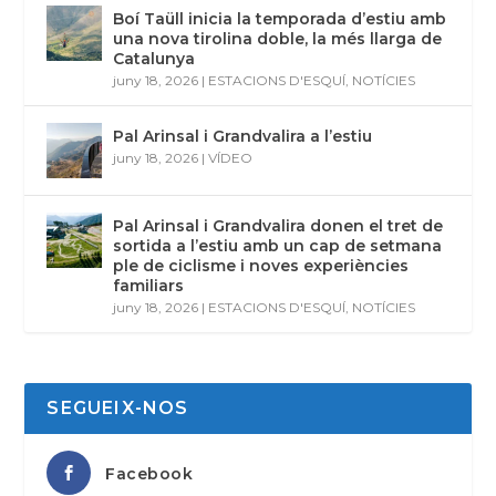
Boí Taüll inicia la temporada d’estiu amb
una nova tirolina doble, la més llarga de
Catalunya
juny 18, 2026
|
ESTACIONS D'ESQUÍ
,
NOTÍCIES
Pal Arinsal i Grandvalira a l’estiu
juny 18, 2026
|
VÍDEO
Pal Arinsal i Grandvalira donen el tret de
sortida a l’estiu amb un cap de setmana
ple de ciclisme i noves experiències
familiars
juny 18, 2026
|
ESTACIONS D'ESQUÍ
,
NOTÍCIES
SEGUEIX-NOS
Facebook