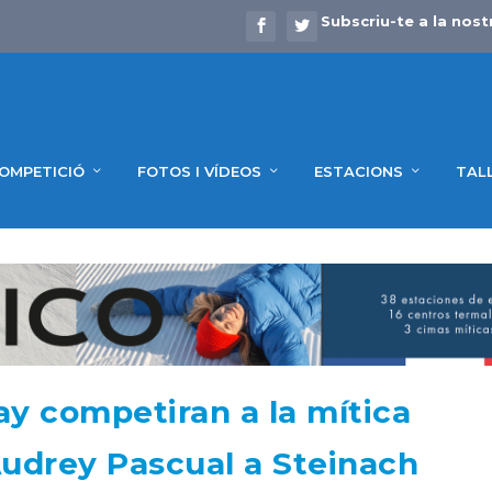
Subscriu-te a la nost
OMPETICIÓ
FOTOS I VÍDEOS
ESTACIONS
TAL
ay competiran a la mítica
Audrey Pascual a Steinach