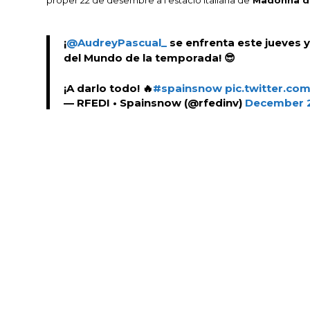
proper 22 de desembre a l’estació italiana de
Madonna di
¡
@AudreyPascual_
se enfrenta este jueves 
del Mundo de la temporada! 😎
¡A darlo todo! 🔥
#spainsnow
pic.twitter.co
— RFEDI • Spainsnow (@rfedinv)
December 2