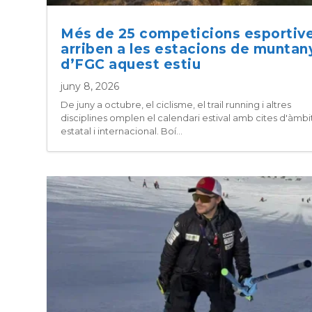
Més de 25 competicions esportiv
arriben a les estacions de muntan
d’FGC aquest estiu
juny 8, 2026
De juny a octubre, el ciclisme, el trail running i altres
disciplines omplen el calendari estival amb cites d'àmbi
estatal i internacional. Boí...