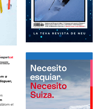
lom a
rdaguer,
os
m
slàlom el