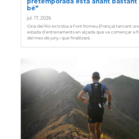
pretemporada està anant bastant
bé”
jul. 17, 2026
Gina del Rio es troba a Font Romeu (França) tancant un
estada d’entrenaments en alçada que va començar a fi
del mes de juny i que finalitzarà...