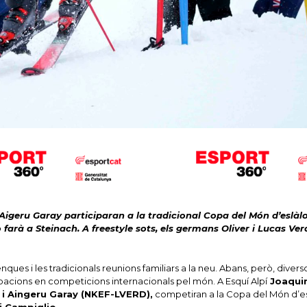
 Aigeru Garay participaran a la tradicional Copa del Món d’eslà
farà a Steinach.
A freestyle sots, els germans Oliver i Lucas Ve
es i les tradicionals reunions familiars a la neu.
Abans, però, divers
cipacions en competicions internacionals pel món.
A Esquí Alpí
Joaqui
i Aingeru Garay (NKEF-LVERD),
competiran a la Copa del Món d’e