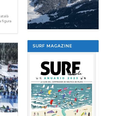
català
 figura
SURF MAGAZINE