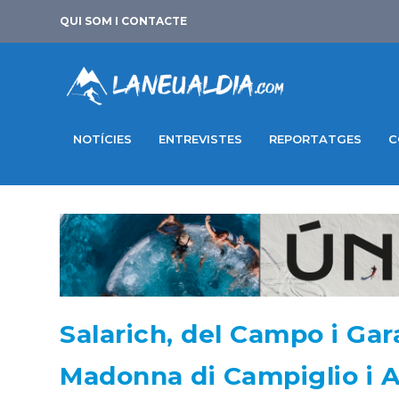
QUI SOM I CONTACTE
NOTÍCIES
ENTREVISTES
REPORTATGES
C
Salarich, del Campo i Gar
Madonna di Campiglio i 