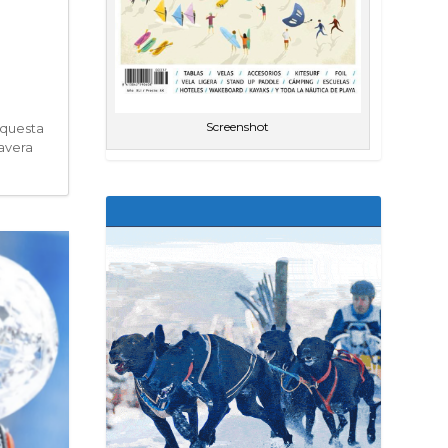
Screenshot
aquesta
avera