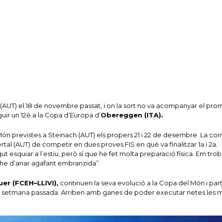
 (AUT) el 18 de novembre passat, i on la sort no va acompanyar el pr
uir un 12è a la Copa d’Europa d’
Obereggen (ITA).
n previstes a Steinach (AUT) els propers 21 i 22 de desembre.
La cor
ertal (AUT) de competir en dues proves FIS en què va finalitzar 1a i 2a.
ut esquiar a l’estiu, però sí que he fet molta preparació física.
Em trob
 he d’anar agafant embranzida”.
er (FCEH–LLIVI),
continuen la seva evolució a la Copa del Món i part
la setmana passada.
Arriben amb ganes de poder executar netes les mi