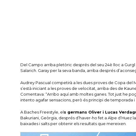
Del Campo arriba pletòric després del seu 24è lloc a Gurgl
Salarich.
Garay per la seva banda, arriba després d’aconseg
Audrey Pascual competirà a les dues proves de Copa del Mó
s’està iniciant a les proves de velocitat, arriba des de Kaun
Comentava: “Arribo aquí amb moltes ganes.
Tot just he pog
intento agafar sensacions, però és principi de temporada i
A Baches Freestyle, el
s germans Oliver i Lucas Verdagu
Bakuriani, Geòrgia, després d’haver-ho fet a Alpe d’Huez 
baixades i salts per obtenir els resultats que mereixen.