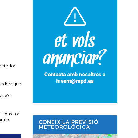
ometedor
redora que
o bé i
iciparan a
llors
CONEIX LA PREVISIÓ
METEOROLÒGICA