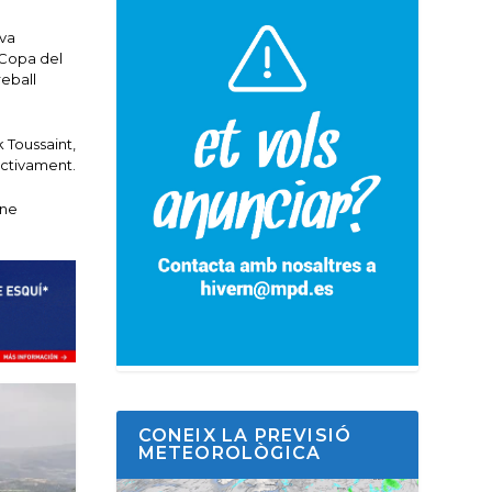
eva
 Copa del
reball
 Toussaint,
pectivament.
ene
CONEIX LA PREVISIÓ
METEOROLÒGICA