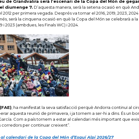
eu de Grandvalira serà l’escenari de la Copa del Món de gegan
 el diumenge 7.
D’aquesta manera, serà la setena ocasió en què And
 el 2012 per primera vegada. Després va tornar el 2016, 2019, 2023, 2024
és, serà la cinquena ocasió en què la Copa del Món se celebrarà a la 
9 i 2023 (ambdues, les Finals WC) i 2024.
(FAE)
, ha manifestat la seva satisfacció perquè Andorra continuï al cir
ar aquesta reunió de primavera, i ja tornem a ser-hi a dins. És un bo
a García. Com a país tornem a estar al calendari més important que exis
s corredors per continuar creixent”.
r al calendari de la Copa del Món d’Esquí Alpí 2026/27