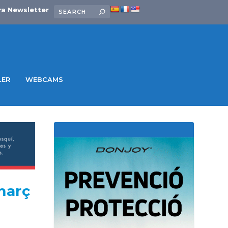
ra Newsletter
LER
WEBCAMS
març