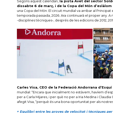
Segons aquest calendari,
la pista Avet del sector Sold
dissabte 6 de març, i de la Copa del Món d’eslàlom
una Copa del Món. El circuit mundial va arribar al Principat
temporada passada, 2026. Ara continuarà el proper any. A m
-disciplines tècniques-, després de les edicions de 2012, 201
Carles Visa, CEO de la Federació Andorrana d’Esquí 
mundial: “Encara que inicialment no estàvem, havíem d’esper
per a Carla Mijares, i per què no per a Iria Medina i Claudi
afegit Visa, “perquè és una bona oportunitat per als nostre
+ Equilibri entre les proves de velocitat i tècniques pe