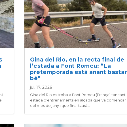
s
Gina del Rio, en la recta final de
a
l’estada a Font Romeu: “La
pretemporada està anant basta
bé”
jul. 17, 2026
 i
Gina del Rio es troba a Font Romeu (França) tancant
e
estada d’entrenaments en alçada que va començar a
del mes de juny i que finalitzarà...