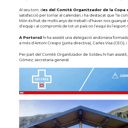
Al seu torn, d
es del Comitè Organitzador de la Copa 
satisfacció per tornar al calendari, i ha destacat que “la
Món és fruit de molts anys de treball i d’haver-nos guanyat 
d’equip i al compromís de tot un país on l’esquí és l’esport 
A Portorož
hi ha assistit una delegació andorrana formada,
a més d’Antoni Crespo (junta directiva), Carles Visa (CEO), i
Per part del Comitè Organitzador de Soldeu hi han assistit,
Gómez, secretaria general.