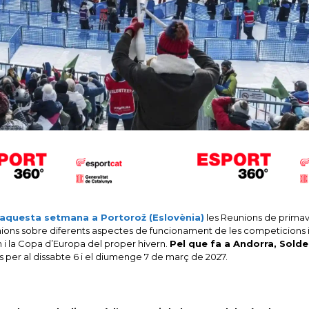
t aquesta setmana a Portorož (Eslovènia)
les Reunions de primav
nions sobre diferents aspectes de funcionament de les competicions 
n i la Copa d’Europa del proper hivern.
Pel que fa a Andorra, Sold
per al dissabte 6 i el diumenge 7 de març de 2027.