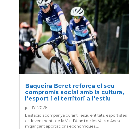
Baqueira Beret reforça el seu
compromís social amb la cultura,
l’esport i el territori a l’estiu
jul. 17, 2026
L’estació acompanya durant l’estiu entitats, esportistes i
esdeveniments de la Val d’Aran i de les Valls d’Àneu
mitjançant aportacions econòmiques,...