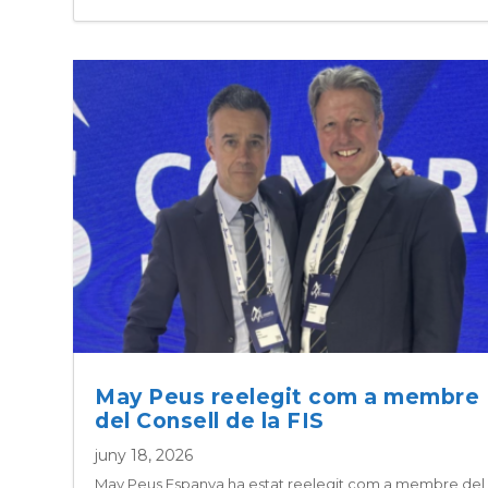
May Peus reelegit com a membre
del Consell de la FIS
juny 18, 2026
May Peus Espanya ha estat reelegit com a membre del