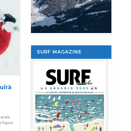
SURF MAGAZINE
uirà
català
 figura