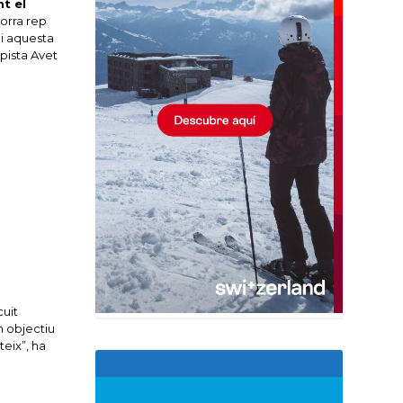
t el
orra rep
 i aquesta
pista Avet
cuit
n objectiu
teix”, ha