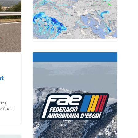
nt
 una
 finals