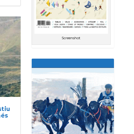
Screenshot
stiu
més