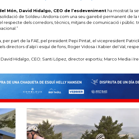
del Món, David Hidalgo, CEO de l’esdeveniment
ha mostrat la s
 consolidació de Soldeu i Andorra com una seu gairebé permanent de la
el respecte dels corredors, tècnics, mitjans de comunicació i públic. t
nacional.”
 per part de la FAE, pel president Pepi Pintat, el vicepresident Patrick
 els directors d’alpí i esquí de fons, Roger Vidosa i Xabier del Val, res
 David Hidalgo, CEO; Santi López, director esportiu; Marco Media i Ir