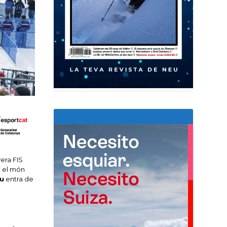
era FIS
i el món
eu
entra de