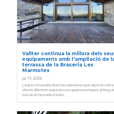
Vallter continua la millora dels seu
equipaments amb l’ampliació de l
terrassa de la Braseria Les
Marmotes
jul. 17, 2026
L’espai romandrà obert les setmanes que durin les obres
oferirà diferents experiències gastronòmiques al llarg d
tota la temporada d’estiu....