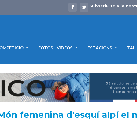
Subscriu-te a la nost
OMPETICIÓ
FOTOS I VÍDEOS
ESTACIONS
TAL
 Món femenina d’esquí alpí el 