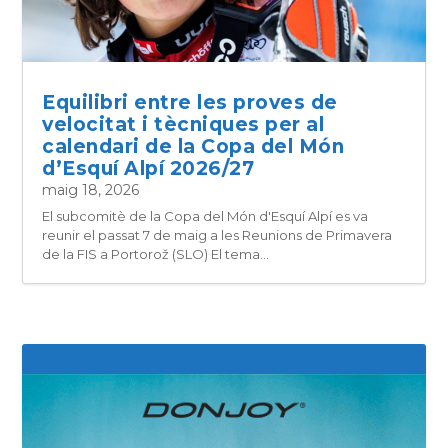
Equilibri entre les proves de
velocitat i tècniques per al
calendari de la Copa del Món
d’Esquí Alpí 2026/27
maig 18, 2026
El subcomitè de la Copa del Món d'Esquí Alpí es va
reunir el passat 7 de maig a les Reunions de Primavera
de la FIS a Portorož (SLO) El tema...