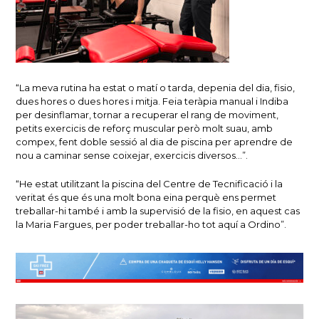
“La meva rutina ha estat o matí o tarda, depenia del dia, fisio,
dues hores o dues hores i mitja. Feia teràpia manual i Indiba
per desinflamar, tornar a recuperar el rang de moviment,
petits exercicis de reforç muscular però molt suau, amb
compex, fent doble sessió al dia de piscina per aprendre de
nou a caminar sense coixejar, exercicis diversos…”.
“He estat utilitzant la piscina del Centre de Tecnificació i la
veritat és que és una molt bona eina perquè ens permet
treballar-hi també i amb la supervisió de la fisio, en aquest cas
la Maria Fargues, per poder treballar-ho tot aquí a Ordino”.