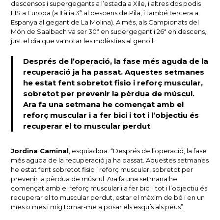
descensos i supergegants a l’estada a Xile, i altres dos podis
FIS a Europa (a Itàlia 3ª al descens de Pila, i també tercera a
Espanya al gegant de La Molina). A més, als Campionats del
Món de Saalbach va ser 30ª en supergegant i 26ª en descens,
just el dia que va notar les molèsties al genoll.
Després de l’operació, la fase més aguda de la
recuperació ja ha passat. Aquestes setmanes
he estat fent sobretot fisio i reforç muscular,
sobretot per prevenir la pèrdua de múscul.
Ara fa una setmana he començat amb el
reforç muscular i a fer bici i tot i l’objectiu és
recuperar el to muscular perdut
Jordina Caminal
, esquiadora: “Després de l’operació, la fase
més aguda de la recuperació ja ha passat. Aquestes setmanes
he estat fent sobretot fisio i reforç muscular, sobretot per
prevenir la pèrdua de múscul. Ara fa una setmana he
començat amb el reforç muscular i a fer bici i tot i l’objectiu és
recuperar el to muscular perdut, estar el màxim de bé i en un
mes o mes i mig tornar-me a posar els esquís als peus”.