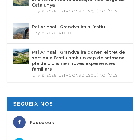
Catalunya
juny 18, 2026
|
ESTACIONS D'ESQUÍ
,
NOTÍCIES
Pal Arinsal i Grandvalira a l’estiu
juny 18, 2026
|
VÍDEO
Pal Arinsal i Grandvalira donen el tret de
sortida a l’estiu amb un cap de setmana
ple de ciclisme i noves experiències
familiars
juny 18, 2026
|
ESTACIONS D'ESQUÍ
,
NOTÍCIES
SEGUEIX-NOS
Facebook