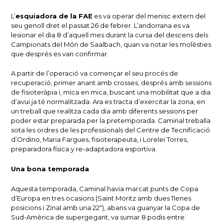
L’
esquiadora de la FAE
es va operar del menisc extern del
seu genoll dret el passat 26 de febrer. L’andorrana es va
lesionar el dia 8 d’aquell mes durant la cursa del descens dels
Campionats del Món de Saalbach, quan va notar les molèsties
que després es van confirmar.
A partir de l’operació va començar el seu procés de
recuperació, primer anant amb crosses, després amb sessions
de fisioteràpia i, mica en mica, buscant una mobilitat que a dia
d’avui ja té normalitzada. Ara es tracta d’exercitar la zona, en
un treball que realitza cada dia amb diferents sessions per
poder estar preparada per la pretemporada. Caminal treballa
sota les ordres de les professionals del Centre de Tecnificació
d’Ordino, Maria Fargues, fisioterapeuta, i Lorelei Torres,
preparadora física y re-adaptadora esportiva.
Una bona temporada
Aquesta temporada, Caminal havia marcat punts de Copa
d’Europa en tres ocasions (Saint Moritz amb dues 11enes
posicions i Zinal amb una 22ª), abans va guanyar la Copa de
Sud-Amèrica de supergegant, va sumar 8 podis entre