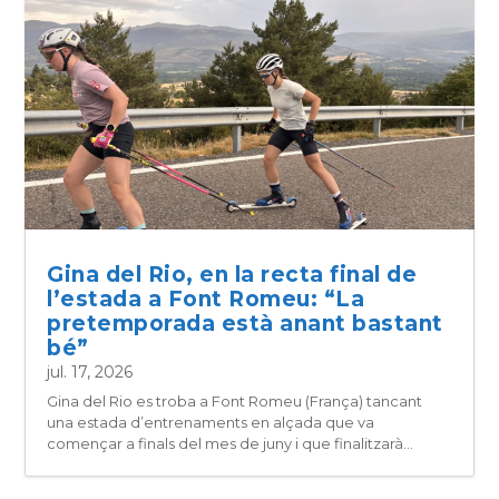
Gina del Rio, en la recta final de
l’estada a Font Romeu: “La
pretemporada està anant bastant
bé”
jul. 17, 2026
Gina del Rio es troba a Font Romeu (França) tancant
una estada d’entrenaments en alçada que va
començar a finals del mes de juny i que finalitzarà...