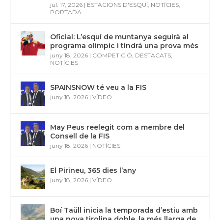
jul. 17, 2026
|
ESTACIONS D'ESQUÍ
,
NOTÍCIES
,
PORTADA
Oficial: L’esquí de muntanya seguirà al
programa olímpic i tindrà una prova més
juny 18, 2026
|
COMPETICIÓ
,
DESTACATS
,
NOTÍCIES
SPAINSNOW té veu a la FIS
juny 18, 2026
|
VÍDEO
May Peus reelegit com a membre del
Consell de la FIS
juny 18, 2026
|
NOTÍCIES
El Pirineu, 365 dies l’any
juny 18, 2026
|
VÍDEO
Boí Taüll inicia la temporada d’estiu amb
una nova tirolina doble, la més llarga de