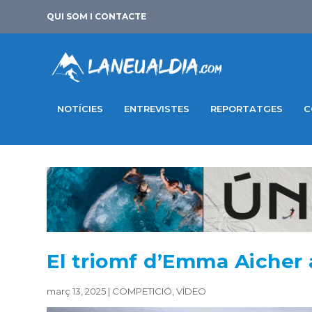
QUI SOM I CONTACTE
NOTÍCIES
ENTREVISTES
REPORTATGES
C
El triomf d’Emma Aicher 
març 13, 2025
|
COMPETICIÓ
,
VÍDEO