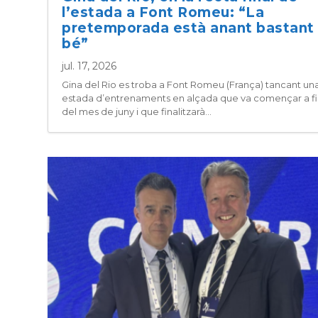
l’estada a Font Romeu: “La
pretemporada està anant bastant
bé”
jul. 17, 2026
Gina del Rio es troba a Font Romeu (França) tancant un
estada d’entrenaments en alçada que va començar a fi
del mes de juny i que finalitzarà...