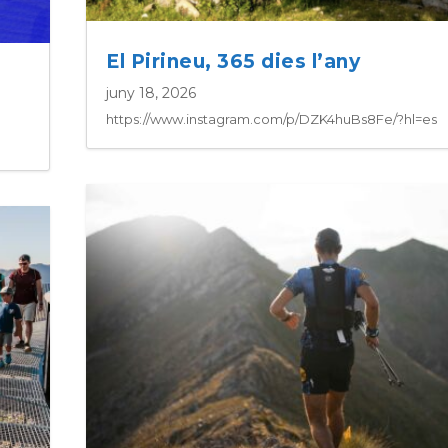
El Pirineu, 365 dies l’any
juny 18, 2026
https://www.instagram.com/p/DZK4huBs8Fe/?hl=es