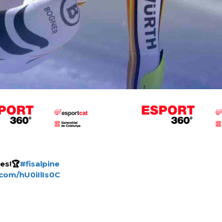
es!🏆
#fisalpine
.com/hU0iIlIs0C