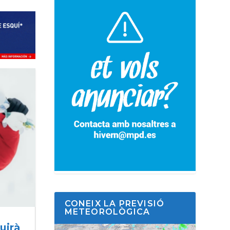
CONEIX LA PREVISIÓ
METEOROLÒGICA
uirà