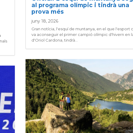
al programa olímpic i tindrà una
prova més
juny 18, 2026
Gran notícia, l'esquí de muntanya, en el que l'esport 
va aconseguir el primer campió olímpic d'hivern en la
a
d'Oriol Cardona, tindrà...
nals