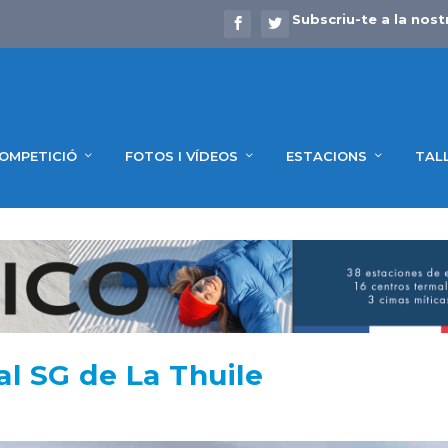
Subscriu-te a la nost
OMPETICIÓ
FOTOS I VÍDEOS
ESTACIONS
TAL
al SG de La Thuile