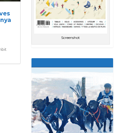
ives
anya
Screenshot
mbit