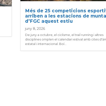
Més de 25 competicions esport
arriben a les estacions de munt
d’FGC aquest estiu
juny 8, 2026
De juny a octubre, el ciclisme, el trail running i altres
disciplines omplen el calendari estival amb cites d'à
estatal i internacional. Boí...