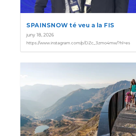
SPAINSNOW té veu a la FIS
juny 18, 2026
https://www.instagram.com/p/DZc_3zmo4mw/?hl=es