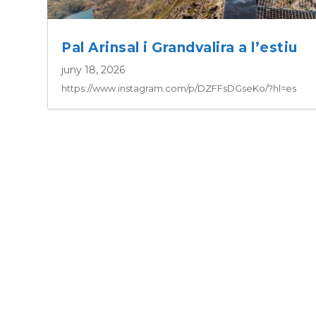
Pal Arinsal i Grandvalira a l’estiu
juny 18, 2026
https://www.instagram.com/p/DZFFsDGseKo/?hl=es