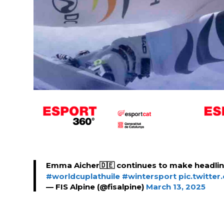
Emma Aicher🇩🇪 continues to make headlin
#worldcuplathuile
#wintersport
pic.twitter
— FIS Alpine (@fisalpine)
March 13, 2025