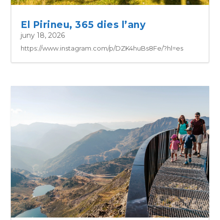
El Pirineu, 365 dies l’any
juny 18, 2026
https://www.instagram.com/p/DZK4huBs8Fe/?hl=es