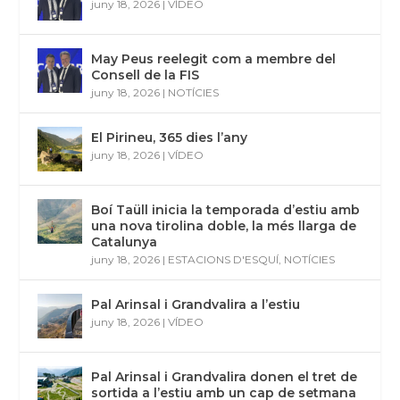
juny 18, 2026
|
VÍDEO
May Peus reelegit com a membre del
Consell de la FIS
juny 18, 2026
|
NOTÍCIES
El Pirineu, 365 dies l’any
juny 18, 2026
|
VÍDEO
Boí Taüll inicia la temporada d’estiu amb
una nova tirolina doble, la més llarga de
Catalunya
juny 18, 2026
|
ESTACIONS D'ESQUÍ
,
NOTÍCIES
Pal Arinsal i Grandvalira a l’estiu
juny 18, 2026
|
VÍDEO
Pal Arinsal i Grandvalira donen el tret de
sortida a l’estiu amb un cap de setmana