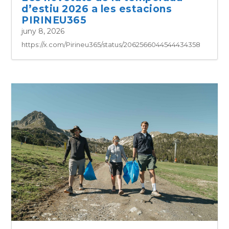
d’estiu 2026 a les estacions
PIRINEU365
juny 8, 2026
https://x.com/Pirineu365/status/2062566044544434358