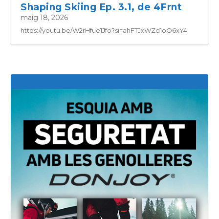
Shaping Skiing Ep. 3.1, de 4Frnt
maig 18, 2026
https://youtu.be/W2rHfue1Jfo?si=ahFTJxWZd1oO6xY4