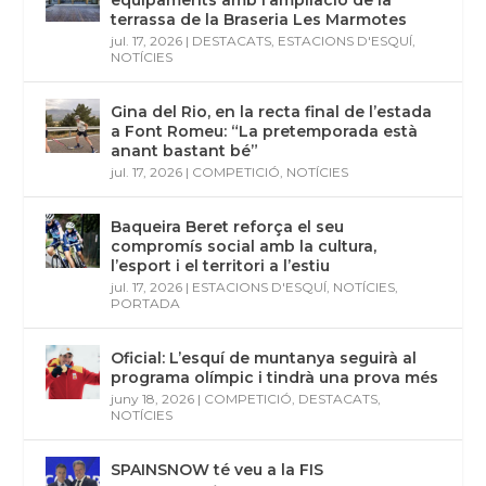
equipaments amb l’ampliació de la
terrassa de la Braseria Les Marmotes
jul. 17, 2026
|
DESTACATS
,
ESTACIONS D'ESQUÍ
,
NOTÍCIES
Gina del Rio, en la recta final de l’estada
a Font Romeu: “La pretemporada està
anant bastant bé”
jul. 17, 2026
|
COMPETICIÓ
,
NOTÍCIES
Baqueira Beret reforça el seu
compromís social amb la cultura,
l’esport i el territori a l’estiu
jul. 17, 2026
|
ESTACIONS D'ESQUÍ
,
NOTÍCIES
,
PORTADA
Oficial: L’esquí de muntanya seguirà al
programa olímpic i tindrà una prova més
juny 18, 2026
|
COMPETICIÓ
,
DESTACATS
,
NOTÍCIES
SPAINSNOW té veu a la FIS