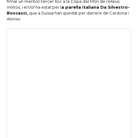
frmar un meritori tercer lloc a la Copa del Món de relleus
mixtos, i el tíol ha estat per l
a parella italiana Da Silvestro-
Boscacci,
que a Suïssa han quedat per darrere de Cardona i
Alonso.