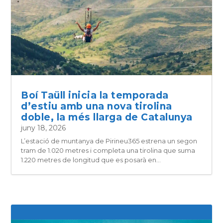
Boí Taüll inicia la temporada
d’estiu amb una nova tirolina
doble, la més llarga de Catalunya
juny 18, 2026
L’estació de muntanya de Pirineu365 estrena un segon
tram de 1.020 metres i completa una tirolina que suma
1.220 metres de longitud que es posarà en...