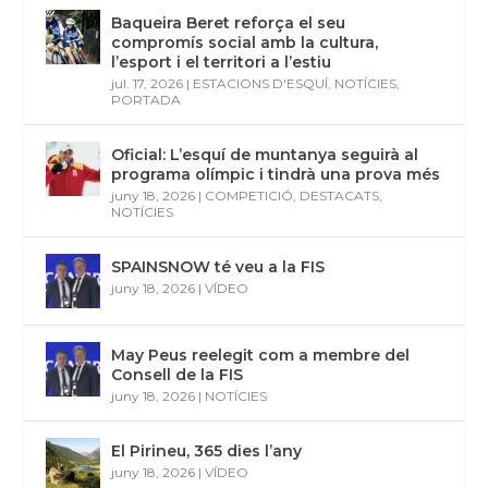
Baqueira Beret reforça el seu
compromís social amb la cultura,
l’esport i el territori a l’estiu
jul. 17, 2026
|
ESTACIONS D'ESQUÍ
,
NOTÍCIES
,
PORTADA
Oficial: L’esquí de muntanya seguirà al
programa olímpic i tindrà una prova més
juny 18, 2026
|
COMPETICIÓ
,
DESTACATS
,
NOTÍCIES
SPAINSNOW té veu a la FIS
juny 18, 2026
|
VÍDEO
May Peus reelegit com a membre del
Consell de la FIS
juny 18, 2026
|
NOTÍCIES
El Pirineu, 365 dies l’any
juny 18, 2026
|
VÍDEO