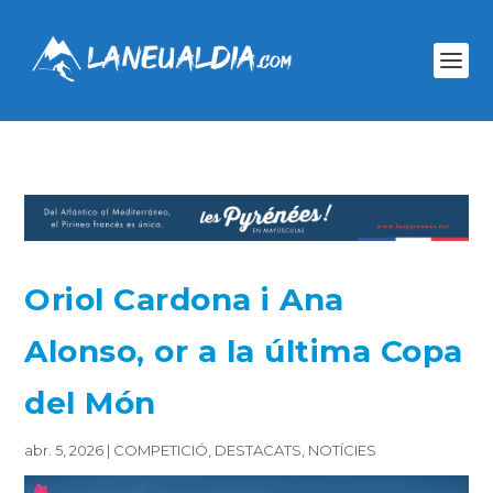
Oriol Cardona i Ana
Alonso, or a la última Copa
del Món
abr. 5, 2026
|
COMPETICIÓ
,
DESTACATS
,
NOTÍCIES