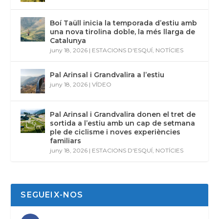
Boí Taüll inicia la temporada d’estiu amb
una nova tirolina doble, la més llarga de
Catalunya
juny 18, 2026
|
ESTACIONS D'ESQUÍ
,
NOTÍCIES
Pal Arinsal i Grandvalira a l’estiu
juny 18, 2026
|
VÍDEO
Pal Arinsal i Grandvalira donen el tret de
sortida a l’estiu amb un cap de setmana
ple de ciclisme i noves experiències
familiars
juny 18, 2026
|
ESTACIONS D'ESQUÍ
,
NOTÍCIES
SEGUEIX-NOS