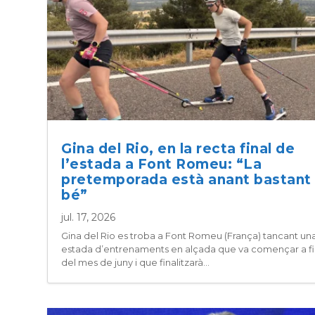
Gina del Rio, en la recta final de
l’estada a Font Romeu: “La
pretemporada està anant bastant
bé”
jul. 17, 2026
Gina del Rio es troba a Font Romeu (França) tancant un
estada d’entrenaments en alçada que va començar a fi
del mes de juny i que finalitzarà...