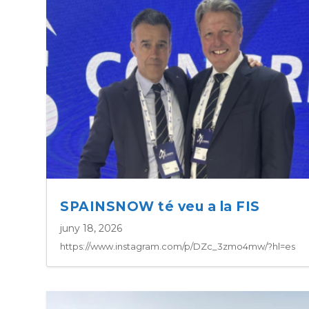
SPAINSNOW té veu a la FIS
juny 18, 2026
https://www.instagram.com/p/DZc_3zmo4mw/?hl=es