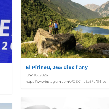
El Pirineu, 365 dies l’any
juny 18, 2026
https://www.instagram.com/p/DZK4huBs8Fe/?hl=es