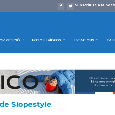
Subscriu-te a la nost
OMPETICIÓ
FOTOS I VÍDEOS
ESTACIONS
TAL
de Slopestyle