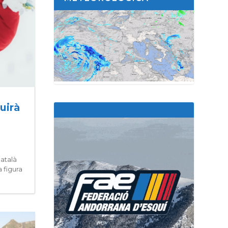
uirà
català
 figura