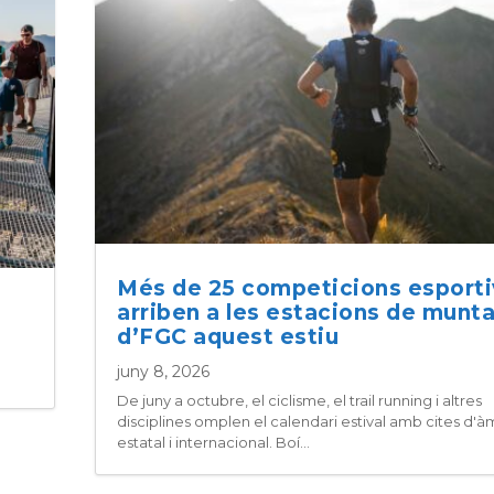
Més de 25 competicions esport
arriben a les estacions de munt
d’FGC aquest estiu
juny 8, 2026
De juny a octubre, el ciclisme, el trail running i altres
disciplines omplen el calendari estival amb cites d'à
estatal i internacional. Boí...