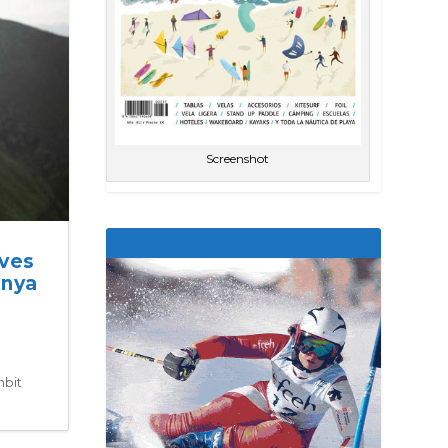
Screenshot
ives
anya
mbit