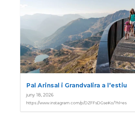
Pal Arinsal i Grandvalira a l’estiu
juny 18, 2026
https://www.instagram.com/p/DZFFsDGseKo/?hl=es