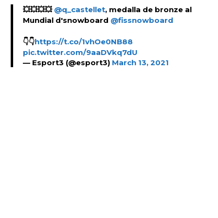
💥💥💥💥
@q_castellet
, medalla de bronze al
Mundial d'snowboard
@fissnowboard
👇👇
https://t.co/1vhOe0NB88
pic.twitter.com/9aaDVkq7dU
— Esport3 (@esport3)
March 13, 2021