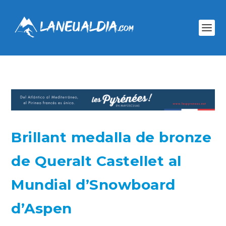
Brillant medalla de bronze
de Queralt Castellet al
Mundial d’Snowboard
d’Aspen