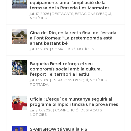
equipaments amb l’ampliació de la
terrassa de la Braseria Les Marmotes
jul. 17, 2026
|
DESTACATS
,
ESTACIONS D'ESQUÍ
,
NOTÍCIES
Gina del Rio, en la recta final de l’estada
a Font Romeu: “La pretemporada està
anant bastant bé”
jul. 17, 2026
|
COMPETICIÓ
,
NOTÍCIES
Baqueira Beret reforça el seu
compromís social amb la cultura,
l’esport i el territori a l’estiu
jul. 17, 2026
|
ESTACIONS D'ESQUÍ
,
NOTÍCIES
,
PORTADA
Oficial: L’esquí de muntanya seguirà al
programa olímpic i tindrà una prova més
juny 18, 2026
|
COMPETICIÓ
,
DESTACATS
,
NOTÍCIES
SPAINSNOW té veu a la FIS