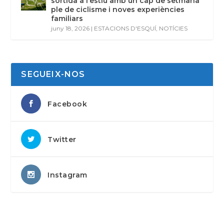
sortida a l’estiu amb un cap de setmana
ple de ciclisme i noves experiències
familiars
juny 18, 2026
|
ESTACIONS D'ESQUÍ
,
NOTÍCIES
SEGUEIX-NOS
Facebook
Twitter
Instagram