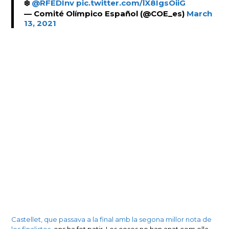
❄️
@RFEDInv
pic.twitter.com/lX8IgsOiiG
— Comité Olímpico Español (@COE_es)
March
13, 2021
Castellet, que passava a la final amb la segona millor nota de
les finalistes,
ens ha fet patir. Les coses no han anat com ella