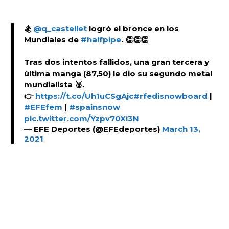
🏂
@q_castellet
logró el bronce en los
Mundiales de
#halfpipe
. 👏👏👏
Tras dos intentos fallidos, una gran tercera y
última manga (87,50) le dio su segundo metal
mundialista 🥉.
👉
https://t.co/Uh1uCSgAjc
#rfedisnowboard
|
#EFEfem
|
#spainsnow
pic.twitter.com/Yzpv70Xi3N
— EFE Deportes (@EFEdeportes)
March 13,
2021