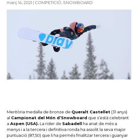
març 14, 2021
|
COMPETICIÓ
,
SNOWBOARD
Meritòria medalla de bronze de
Queralt Castellet
(31 anys)
al
Campionat del Món d’Snowboard
que s’està celebrant
a
Aspen (USA).
La rider de
Sabadell
ha anat de més a
menys i a la tercera i definitiva ronda ha assolit la seva major
puntuació (87,50) que li ha permés finalitzar tercera i guanyar