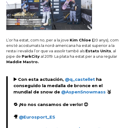
L’or ha estat, com no, per a la jove
Kim Chloe (
20 anys), com
ens té acostumats la nord-americana ha estat superior a la
resta i revalida l’or que va assolir també als
Estats Units
, al
pipe de
ParkCity
al 2019. La plata ha estat per a una regular
Maddie Mastro.
▶️ Con esta actuación,
@q_castellet
ha
conseguido la medalla de bronce en el
mundial de snow de
@AspenSnowmass
🥉
🔁 ¡No nos cansamos de verlo! 😊
🎥
@Eurosport_ES