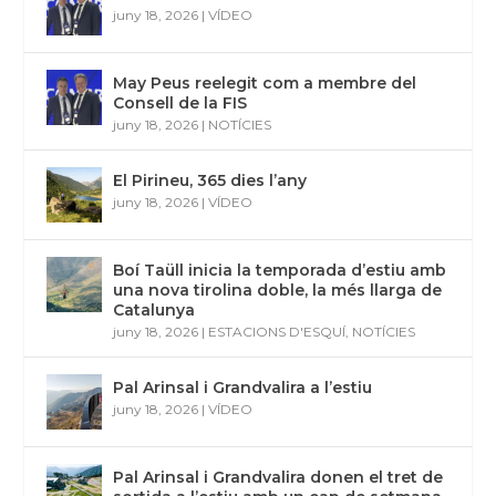
juny 18, 2026
|
VÍDEO
May Peus reelegit com a membre del
Consell de la FIS
juny 18, 2026
|
NOTÍCIES
El Pirineu, 365 dies l’any
juny 18, 2026
|
VÍDEO
Boí Taüll inicia la temporada d’estiu amb
una nova tirolina doble, la més llarga de
Catalunya
juny 18, 2026
|
ESTACIONS D'ESQUÍ
,
NOTÍCIES
Pal Arinsal i Grandvalira a l’estiu
juny 18, 2026
|
VÍDEO
Pal Arinsal i Grandvalira donen el tret de