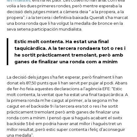
volia a les dues primeres rondes, però mentre esperaba la
decissió dels jutges mirant a càmera deia “ a la propera, a la
propera”; i a la tercera i definitiva baixada Queralt s’ha marcat
una bona ronda que li ha volgut la medalla de bronce en la
seva setena participación mundialista.
Estic molt contenta. Ha estat una final
taquicàrdica. A la tercera rondaera tot o res i
he sortit pràcticament tremolant, però amb
ganes de finalizar una ronda com a mínim
La decisió dels jutges s’ha fet esperar, però finalment li han
donat els 87,50 punts que li han servit per pujar al podi. Abans
de fer-ho feia aquestes declaracions a l’agència EFE: “Estic
molt contenta, la veritat que ha estat una final taquicàrdica. A
la primera ronda m’he caigut al primer, a la segona m’he
caigut en el backside 9 i la tercera era tot o res i he sortit
pràcticament tremolant però amb ganes de finalizar una
ronda com a mínim. I pensó que si hagués acabant el switx
backside 5 bé em podria haver anat millor i hagués tret un
millor resultat, però estic super contenta i feliç d’aconseguir
una medalla”.