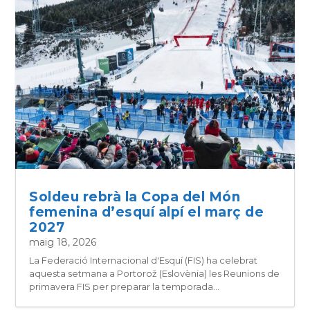
Soldeu rebrà la Copa del Món
femenina d’esquí alpí el març de
2027
maig 18, 2026
La Federació Internacional d'Esquí (FIS) ha celebrat
aquesta setmana a Portorož (Eslovènia) les Reunions de
primavera FIS per preparar la temporada...