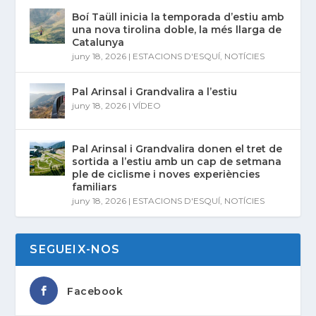
Boí Taüll inicia la temporada d’estiu amb
una nova tirolina doble, la més llarga de
Catalunya
juny 18, 2026
|
ESTACIONS D'ESQUÍ
,
NOTÍCIES
Pal Arinsal i Grandvalira a l’estiu
juny 18, 2026
|
VÍDEO
Pal Arinsal i Grandvalira donen el tret de
sortida a l’estiu amb un cap de setmana
ple de ciclisme i noves experiències
familiars
juny 18, 2026
|
ESTACIONS D'ESQUÍ
,
NOTÍCIES
SEGUEIX-NOS
Facebook