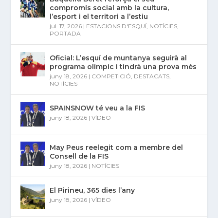
compromís social amb la cultura,
l’esport i el territori a l’estiu
jul. 17, 2026
|
ESTACIONS D'ESQUÍ
,
NOTÍCIES
,
PORTADA
Oficial: L’esquí de muntanya seguirà al
programa olímpic i tindrà una prova més
juny 18, 2026
|
COMPETICIÓ
,
DESTACATS
,
NOTÍCIES
SPAINSNOW té veu a la FIS
juny 18, 2026
|
VÍDEO
May Peus reelegit com a membre del
Consell de la FIS
juny 18, 2026
|
NOTÍCIES
El Pirineu, 365 dies l’any
juny 18, 2026
|
VÍDEO