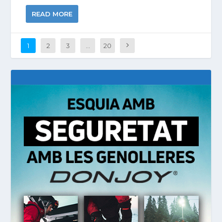
READ MORE
1
2
3
…
20