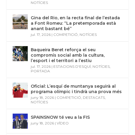
NOTÍCIES
Gina del Rio, en la recta final de l’estada
a Font Romeu: “La pretemporada està
anant bastant bé”
jul. 17, 2026
|
COMPETICIÓ
,
NOTÍCIES
Baqueira Beret reforça el seu
compromís social amb la cultura,
l’esport i el territori a l’estiu
jul. 17, 2026
|
ESTACIONS D'ESQUÍ
,
NOTÍCIES
,
PORTADA
Oficial: L’esquí de muntanya seguirà al
programa olímpic i tindrà una prova més
juny 18, 2026
|
COMPETICIÓ
,
DESTACATS
,
NOTÍCIES
SPAINSNOW té veu a la FIS
juny 18, 2026
|
VÍDEO