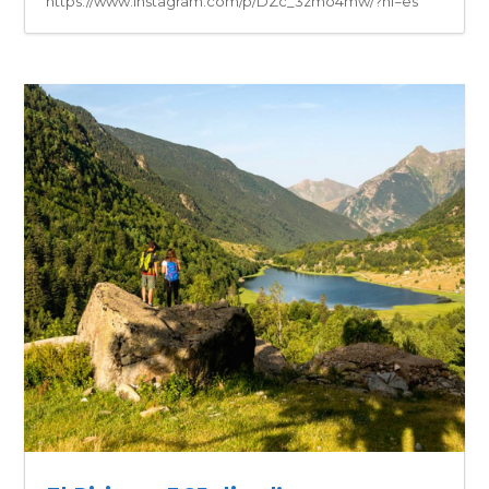
https://www.instagram.com/p/DZc_3zmo4mw/?hl=es