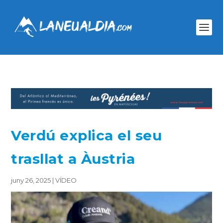
Verdú explica el seu
trasllat a Àustria
juny 26, 2025
|
VÍDEO