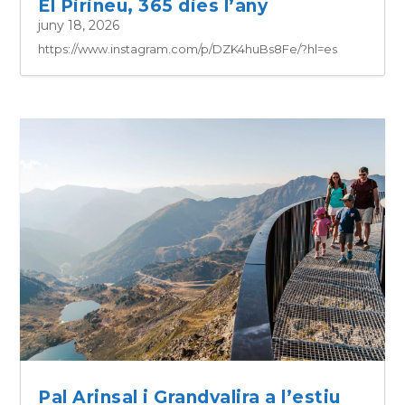
El Pirineu, 365 dies l’any
juny 18, 2026
https://www.instagram.com/p/DZK4huBs8Fe/?hl=es
Pal Arinsal i Grandvalira a l’estiu