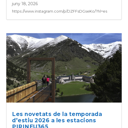
juny 18, 2026
https://www.instagram.com/p/DZFFsDGseKo/?hl=es
Les novetats de la temporada
d’estiu 2026 a les estacions
PIRINEU365