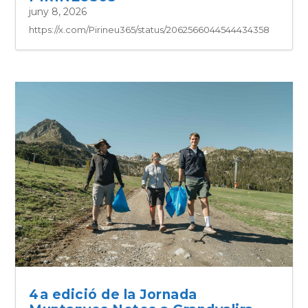
juny 8, 2026
https://x.com/Pirineu365/status/2062566044544434358
4a edició de la Jornada