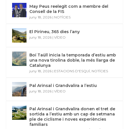
May Peus reelegit com a membre del
Consell de la FIS
juny 18, 2026
|
NOTÍCIES
El Pirineu, 365 dies l’any
juny 18, 2026
|
VÍDEO
Boí Taüll inicia la temporada d’estiu amb
una nova tirolina doble, la més llarga de
Catalunya
juny 18, 2026
|
ESTACIONS D'ESQUÍ
,
NOTÍCIES
Pal Arinsal i Grandvalira a l’estiu
juny 18, 2026
|
VÍDEO
Pal Arinsal i Grandvalira donen el tret de
sortida a l’estiu amb un cap de setmana
ple de ciclisme i noves experiències
familiars