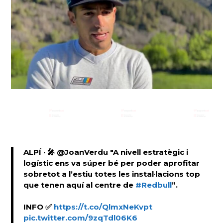
ALPÍ · 🎤 @JoanVerdu "A nivell estratègic i
logístic ens va súper bé per poder aprofitar
sobretot a l’estiu totes les instal·lacions top
que tenen aquí al centre de
#Redbull
”.
INFO ✅
https://t.co/QlmxNeKvpt
pic.twitter.com/9zqTdl06K6