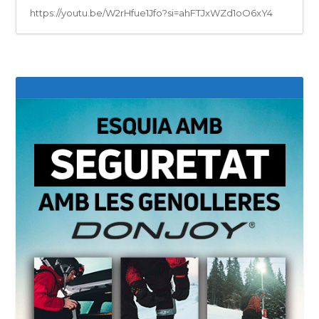
https://youtu.be/W2rHfue1Jfo?si=ahFTJxWZd1oO6xY4