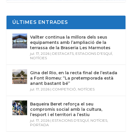
ÚLTIMES ENTRADES
Vallter continua la millora dels seus
equipaments amb l’ampliació de la
terrassa de la Braseria Les Marmotes
jul. 17, 2026
|
DESTACATS
,
ESTACIONS D'ESQUÍ
,
NOTÍCIES
Gina del Rio, en la recta final de l’estada
a Font Romeu: “La pretemporada està
anant bastant bé”
jul. 17, 2026
|
COMPETICIÓ
,
NOTÍCIES
Baqueira Beret reforça el seu
compromís social amb la cultura,
l’esport i el territori a l’estiu
jul. 17, 2026
|
ESTACIONS D'ESQUÍ
,
NOTÍCIES
,
PORTADA