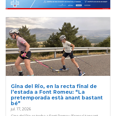
Gina del Rio, en la recta final de
l’estada a Font Romeu: “La
pretemporada està anant bastant
bé”
jul. 17, 2026
Gina del Rio es troba a Font Romeu (França) tancant