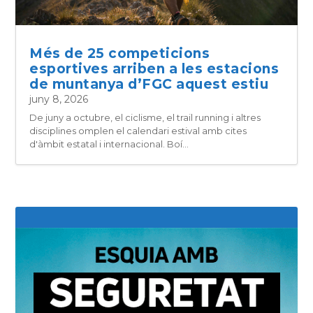
Més de 25 competicions
esportives arriben a les estacions
de muntanya d’FGC aquest estiu
juny 8, 2026
De juny a octubre, el ciclisme, el trail running i altres
disciplines omplen el calendari estival amb cites
d'àmbit estatal i internacional. Boí...