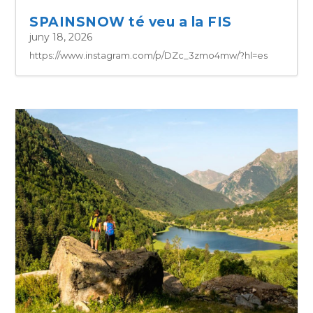
SPAINSNOW té veu a la FIS
juny 18, 2026
https://www.instagram.com/p/DZc_3zmo4mw/?hl=es