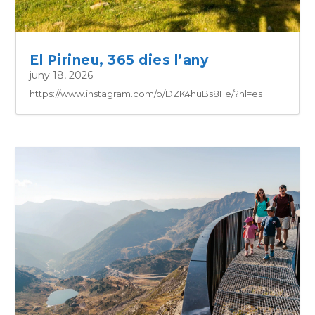
El Pirineu, 365 dies l’any
juny 18, 2026
https://www.instagram.com/p/DZK4huBs8Fe/?hl=es