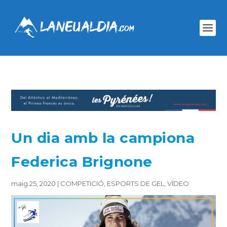
Un dia amb la campiona
Federica Brignone
maig 25, 2020
|
COMPETICIÓ
,
ESPORTS DE GEL
,
VÍDEO