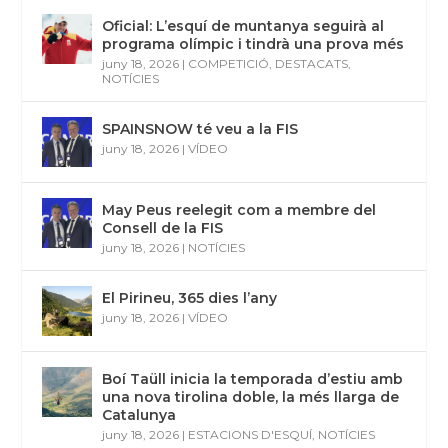
Oficial: L’esquí de muntanya seguirà al
programa olímpic i tindrà una prova més
juny 18, 2026
|
COMPETICIÓ
,
DESTACATS
,
NOTÍCIES
SPAINSNOW té veu a la FIS
juny 18, 2026
|
VÍDEO
May Peus reelegit com a membre del
Consell de la FIS
juny 18, 2026
|
NOTÍCIES
El Pirineu, 365 dies l’any
juny 18, 2026
|
VÍDEO
Boí Taüll inicia la temporada d’estiu amb
una nova tirolina doble, la més llarga de
Catalunya
juny 18, 2026
|
ESTACIONS D'ESQUÍ
,
NOTÍCIES