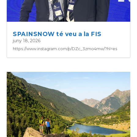
SPAINSNOW té veu a la FIS
juny 18, 2026
https://www.instagram.com/p/DZc_3zmo4mw/?hl=es