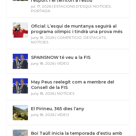
l’esport i el territori a l’estiu
jul. 17, 2026
|
ESTACIONS D'ESQUÍ
,
NOTÍCIES
,
PORTADA
Oficial: L’esquí de muntanya seguirà al
programa olímpic i tindrà una prova més
juny 18, 2026
|
COMPETICIÓ
,
DESTACATS
,
NOTÍCIES
SPAINSNOW té veu a la FIS
juny 18, 2026
|
VÍDEO
May Peus reelegit com a membre del
Consell de la FIS
juny 18, 2026
|
NOTÍCIES
El Pirineu, 365 dies l’any
juny 18, 2026
|
VÍDEO
Boí Taüll inicia la temporada d’estiu amb