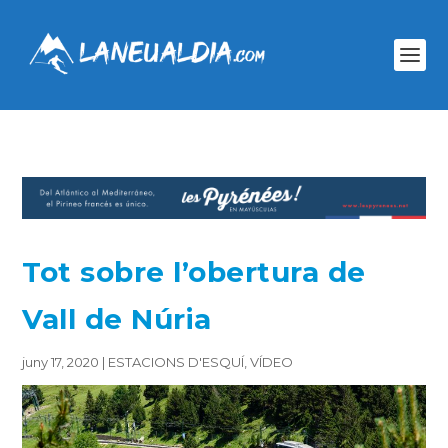
Tot sobre l’obertura de
Vall de Núria
juny 17, 2020
|
ESTACIONS D'ESQUÍ
,
VÍDEO