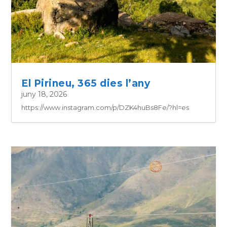
El Pirineu, 365 dies l’any
juny 18, 2026
https://www.instagram.com/p/DZK4huBs8Fe/?hl=es