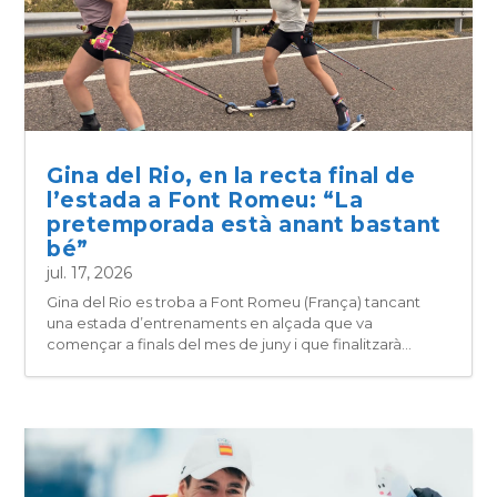
Gina del Rio, en la recta final de
l’estada a Font Romeu: “La
pretemporada està anant bastant
bé”
jul. 17, 2026
Gina del Rio es troba a Font Romeu (França) tancant
una estada d’entrenaments en alçada que va
començar a finals del mes de juny i que finalitzarà...