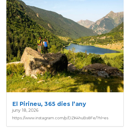
El Pirineu, 365 dies l’any
juny 18, 2026
https://www.instagram.com/p/DZK4huBs8Fe/?hl=es