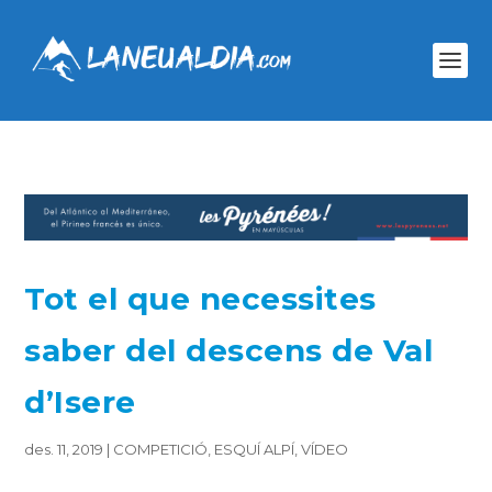
Tot el que necessites
saber del descens de Val
d’Isere
des. 11, 2019
|
COMPETICIÓ
,
ESQUÍ ALPÍ
,
VÍDEO