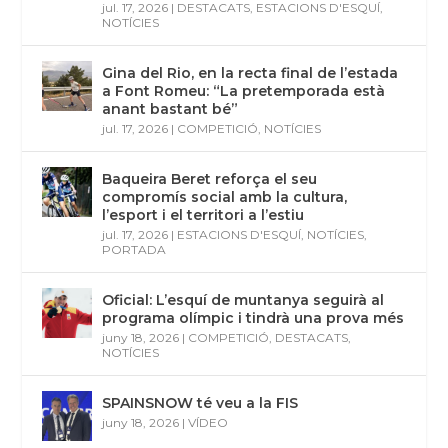
jul. 17, 2026
|
DESTACATS
,
ESTACIONS D'ESQUÍ
,
NOTÍCIES
Gina del Rio, en la recta final de l’estada
a Font Romeu: “La pretemporada està
anant bastant bé”
jul. 17, 2026
|
COMPETICIÓ
,
NOTÍCIES
Baqueira Beret reforça el seu
compromís social amb la cultura,
l’esport i el territori a l’estiu
jul. 17, 2026
|
ESTACIONS D'ESQUÍ
,
NOTÍCIES
,
PORTADA
Oficial: L’esquí de muntanya seguirà al
programa olímpic i tindrà una prova més
juny 18, 2026
|
COMPETICIÓ
,
DESTACATS
,
NOTÍCIES
SPAINSNOW té veu a la FIS
juny 18, 2026
|
VÍDEO