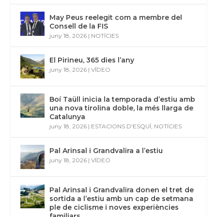
May Peus reelegit com a membre del
Consell de la FIS
juny 18, 2026
|
NOTÍCIES
El Pirineu, 365 dies l’any
juny 18, 2026
|
VÍDEO
Boí Taüll inicia la temporada d’estiu amb
una nova tirolina doble, la més llarga de
Catalunya
juny 18, 2026
|
ESTACIONS D'ESQUÍ
,
NOTÍCIES
Pal Arinsal i Grandvalira a l’estiu
juny 18, 2026
|
VÍDEO
Pal Arinsal i Grandvalira donen el tret de
sortida a l’estiu amb un cap de setmana
ple de ciclisme i noves experiències
familiars