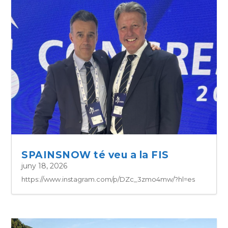
SPAINSNOW té veu a la FIS
juny 18, 2026
https://www.instagram.com/p/DZc_3zmo4mw/?hl=es