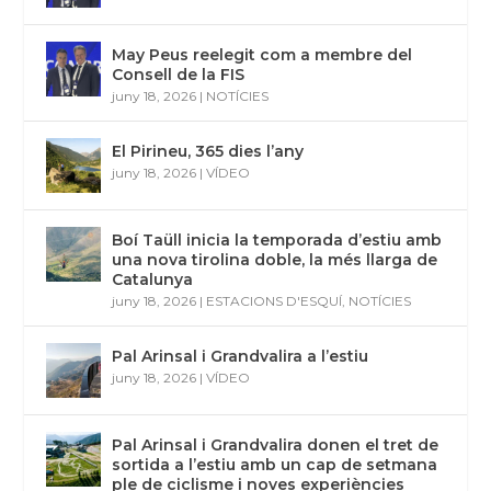
May Peus reelegit com a membre del
Consell de la FIS
juny 18, 2026
|
NOTÍCIES
El Pirineu, 365 dies l’any
juny 18, 2026
|
VÍDEO
Boí Taüll inicia la temporada d’estiu amb
una nova tirolina doble, la més llarga de
Catalunya
juny 18, 2026
|
ESTACIONS D'ESQUÍ
,
NOTÍCIES
Pal Arinsal i Grandvalira a l’estiu
juny 18, 2026
|
VÍDEO
Pal Arinsal i Grandvalira donen el tret de
sortida a l’estiu amb un cap de setmana
ple de ciclisme i noves experiències