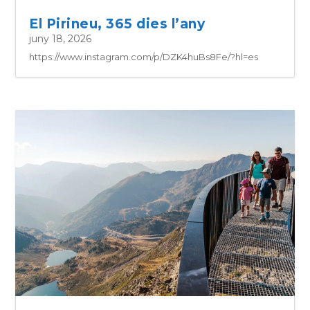
El Pirineu, 365 dies l’any
juny 18, 2026
https://www.instagram.com/p/DZK4huBs8Fe/?hl=es