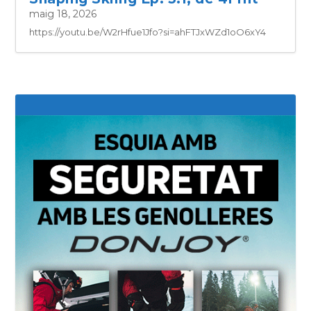
maig 18, 2026
https://youtu.be/W2rHfue1Jfo?si=ahFTJxWZd1oO6xY4