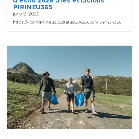
d’estiu 2026 a les estacions
PIRINEU365
juny 8, 2026
https://x.com/Pirineu365/status/2062566044544434358