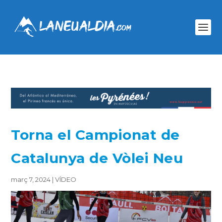
Torna el Campionat de
Catalunya de Vòlei Neu
març 7, 2024
|
VÍDEO