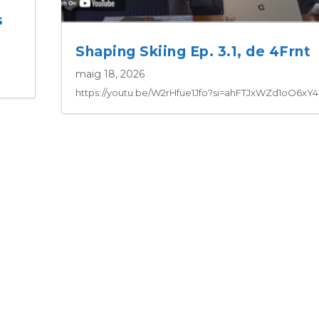
s
Shaping Skiing Ep. 3.1, de 4Frnt
maig 18, 2026
https://youtu.be/W2rHfue1Jfo?si=ahFTJxWZd1oO6xY4