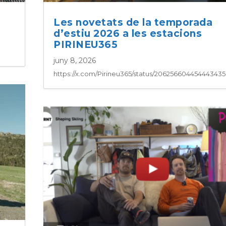
Les novetats de la temporada
d’estiu 2026 a les estacions
PIRINEU365
juny 8, 2026
https://x.com/Pirineu365/status/20625660445444343