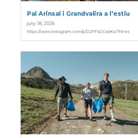
Pal Arinsal i Grandvalira a l’estiu
juny 18, 2026
https://www.instagram.com/p/DZFFsDGseKo/?hl=es