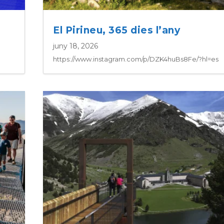
El Pirineu, 365 dies l’any
juny 18, 2026
https://www.instagram.com/p/DZK4huBs8Fe/?hl=es