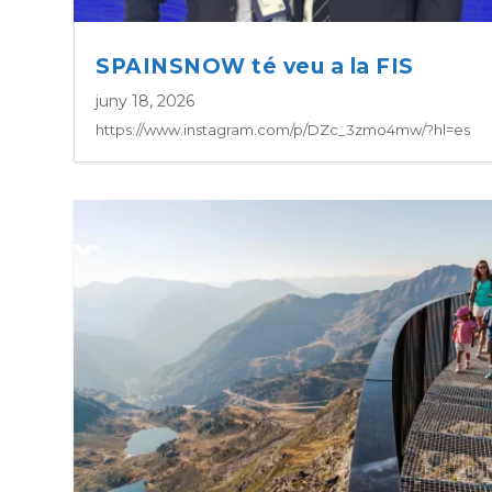
SPAINSNOW té veu a la FIS
juny 18, 2026
https://www.instagram.com/p/DZc_3zmo4mw/?hl=es