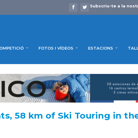
Subscriu-te a la nost
OMPETICIÓ
FOTOS I VÍDEOS
ESTACIONS
TAL
s, 58 km of Ski Touring in th