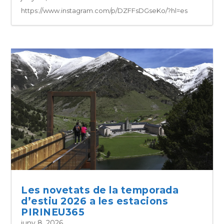
https://www.instagram.com/p/DZFFsDGseKo/?hl=es
Les novetats de la temporada
d’estiu 2026 a les estacions
PIRINEU365
juny 8, 2026