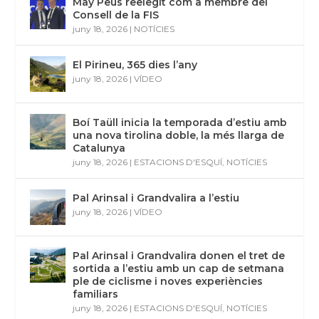
May Peus reelegit com a membre del
Consell de la FIS
juny 18, 2026
|
NOTÍCIES
El Pirineu, 365 dies l’any
juny 18, 2026
|
VÍDEO
Boí Taüll inicia la temporada d’estiu amb
una nova tirolina doble, la més llarga de
Catalunya
juny 18, 2026
|
ESTACIONS D'ESQUÍ
,
NOTÍCIES
Pal Arinsal i Grandvalira a l’estiu
juny 18, 2026
|
VÍDEO
Pal Arinsal i Grandvalira donen el tret de
sortida a l’estiu amb un cap de setmana
ple de ciclisme i noves experiències
familiars
juny 18, 2026
|
ESTACIONS D'ESQUÍ
,
NOTÍCIES