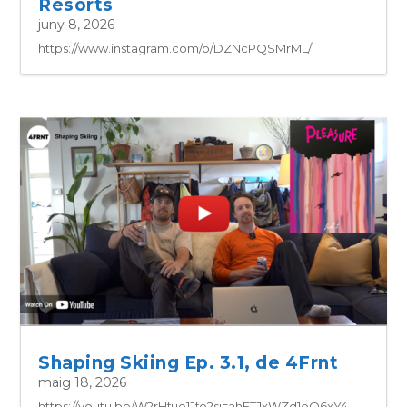
Resorts
juny 8, 2026
https://www.instagram.com/p/DZNcPQSMrML/
Shaping Skiing Ep. 3.1, de 4Frnt
maig 18, 2026
https://youtu.be/W2rHfue1Jfo?si=ahFTJxWZd1oO6xY4