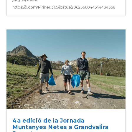
https://x.com/Pirineu365/status/2062566044544434358
4a edició de la Jornada
Muntanyes Netes a Grandvalira