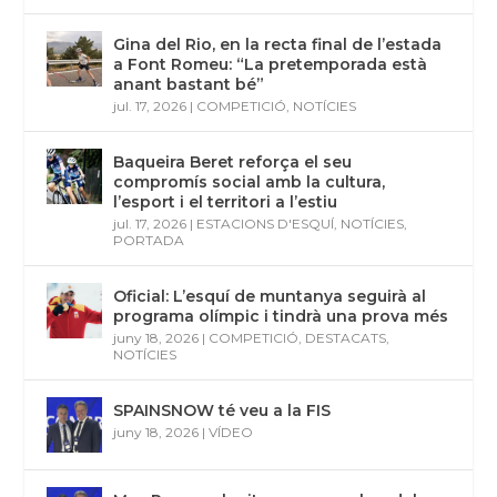
Gina del Rio, en la recta final de l’estada
a Font Romeu: “La pretemporada està
anant bastant bé”
jul. 17, 2026
|
COMPETICIÓ
,
NOTÍCIES
Baqueira Beret reforça el seu
compromís social amb la cultura,
l’esport i el territori a l’estiu
jul. 17, 2026
|
ESTACIONS D'ESQUÍ
,
NOTÍCIES
,
PORTADA
Oficial: L’esquí de muntanya seguirà al
programa olímpic i tindrà una prova més
juny 18, 2026
|
COMPETICIÓ
,
DESTACATS
,
NOTÍCIES
SPAINSNOW té veu a la FIS
juny 18, 2026
|
VÍDEO