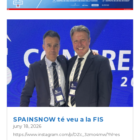
SPAINSNOW té veu a la FIS
juny 18, 2026
https://www.instagram.com/p/DZc_3zmo4mw/?hl=es