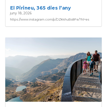
El Pirineu, 365 dies l’any
juny 18, 2026
https://www.instagram.com/p/DZK4huBs8Fe/?hl=es