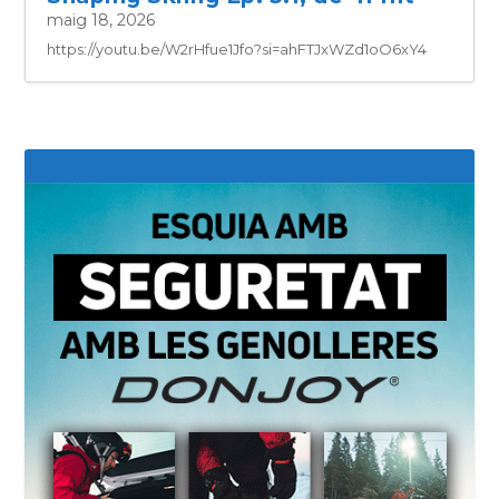
maig 18, 2026
https://youtu.be/W2rHfue1Jfo?si=ahFTJxWZd1oO6xY4