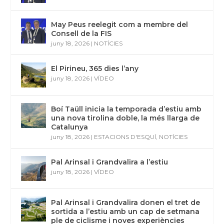
May Peus reelegit com a membre del
Consell de la FIS
juny 18, 2026
|
NOTÍCIES
El Pirineu, 365 dies l’any
juny 18, 2026
|
VÍDEO
Boí Taüll inicia la temporada d’estiu amb
una nova tirolina doble, la més llarga de
Catalunya
juny 18, 2026
|
ESTACIONS D'ESQUÍ
,
NOTÍCIES
Pal Arinsal i Grandvalira a l’estiu
juny 18, 2026
|
VÍDEO
Pal Arinsal i Grandvalira donen el tret de
sortida a l’estiu amb un cap de setmana
ple de ciclisme i noves experiències