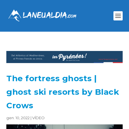
The fortress ghosts |
ghost ski resorts by Black
Crows
gen. 10, 2022
|
VÍDEO