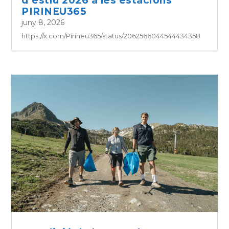
d’estiu 2026 a les estacions
PIRINEU365
juny 8, 2026
https://x.com/Pirineu365/status/2062566044544434358