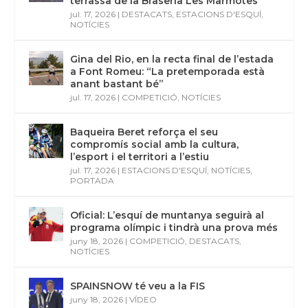
terrassa de la Braseria Les Marmotes
jul. 17, 2026
|
DESTACATS
,
ESTACIONS D'ESQUÍ
,
NOTÍCIES
Gina del Rio, en la recta final de l’estada
a Font Romeu: “La pretemporada està
anant bastant bé”
jul. 17, 2026
|
COMPETICIÓ
,
NOTÍCIES
Baqueira Beret reforça el seu
compromís social amb la cultura,
l’esport i el territori a l’estiu
jul. 17, 2026
|
ESTACIONS D'ESQUÍ
,
NOTÍCIES
,
PORTADA
Oficial: L’esquí de muntanya seguirà al
programa olímpic i tindrà una prova més
juny 18, 2026
|
COMPETICIÓ
,
DESTACATS
,
NOTÍCIES
SPAINSNOW té veu a la FIS
juny 18, 2026
|
VÍDEO