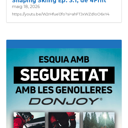
Shaping Skiing Ep. 3.1, de 4Frnt
maig 18, 2026
https://youtu.be/W2rHfue1Jfo?si=ahFTJxWZd1oO6xY4