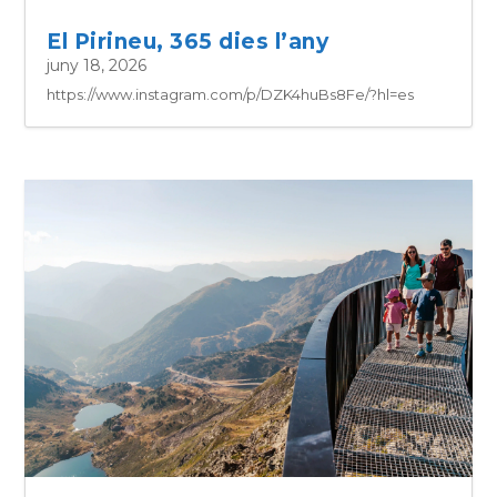
El Pirineu, 365 dies l’any
juny 18, 2026
https://www.instagram.com/p/DZK4huBs8Fe/?hl=es