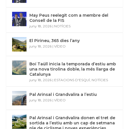
May Peus reelegit com a membre del
Consell de la FIS
juny 18, 2026
|
NOTÍCIES
El Pirineu, 365 dies l’any
juny 18, 2026
|
VÍDEO
Boí Taüll inicia la temporada d’estiu amb
una nova tirolina doble, la més llarga de
Catalunya
juny 18, 2026
|
ESTACIONS D'ESQUÍ
,
NOTÍCIES
Pal Arinsal i Grandvalira a l’estiu
juny 18, 2026
|
VÍDEO
Pal Arinsal i Grandvalira donen el tret de
sortida a l’estiu amb un cap de setmana
ple de ciclisme i noves experiències