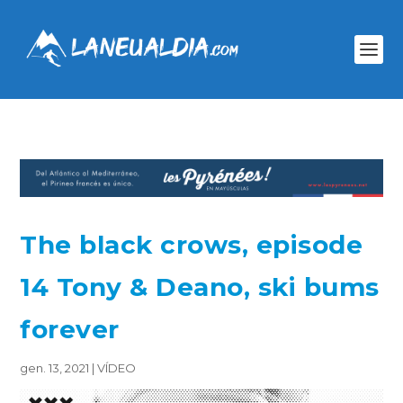
The black crows, episode
14 Tony & Deano, ski bums
forever
gen. 13, 2021
|
VÍDEO