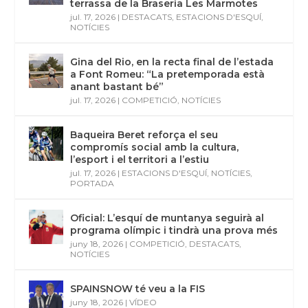
terrassa de la Braseria Les Marmotes
jul. 17, 2026
|
DESTACATS
,
ESTACIONS D'ESQUÍ
,
NOTÍCIES
Gina del Rio, en la recta final de l’estada
a Font Romeu: “La pretemporada està
anant bastant bé”
jul. 17, 2026
|
COMPETICIÓ
,
NOTÍCIES
Baqueira Beret reforça el seu
compromís social amb la cultura,
l’esport i el territori a l’estiu
jul. 17, 2026
|
ESTACIONS D'ESQUÍ
,
NOTÍCIES
,
PORTADA
Oficial: L’esquí de muntanya seguirà al
programa olímpic i tindrà una prova més
juny 18, 2026
|
COMPETICIÓ
,
DESTACATS
,
NOTÍCIES
SPAINSNOW té veu a la FIS
juny 18, 2026
|
VÍDEO