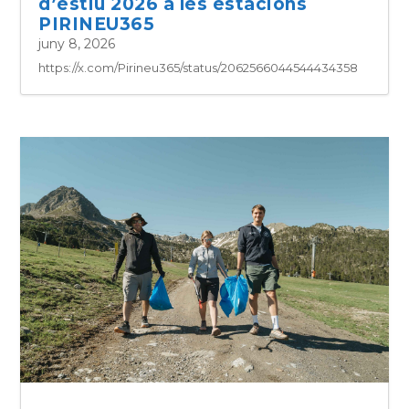
d’estiu 2026 a les estacions
PIRINEU365
juny 8, 2026
https://x.com/Pirineu365/status/2062566044544434358