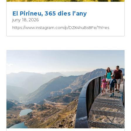
El Pirineu, 365 dies l’any
juny 18, 2026
https://www.instagram.com/p/DZK4huBs8Fe/?hl=es