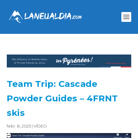
Team Trip: Cascade
Powder Guides – 4FRNT
skis
febr. 8, 2025
|
VÍDEO