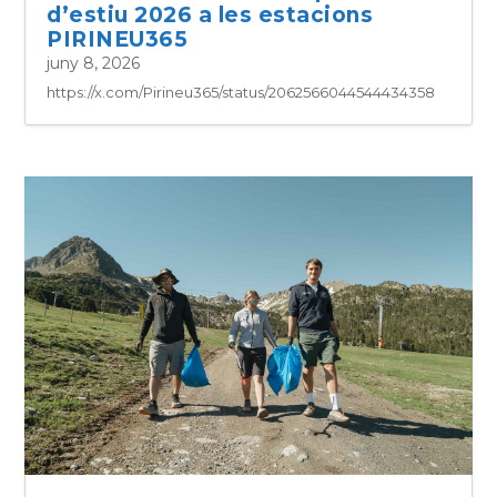
d’estiu 2026 a les estacions
PIRINEU365
juny 8, 2026
https://x.com/Pirineu365/status/2062566044544434358