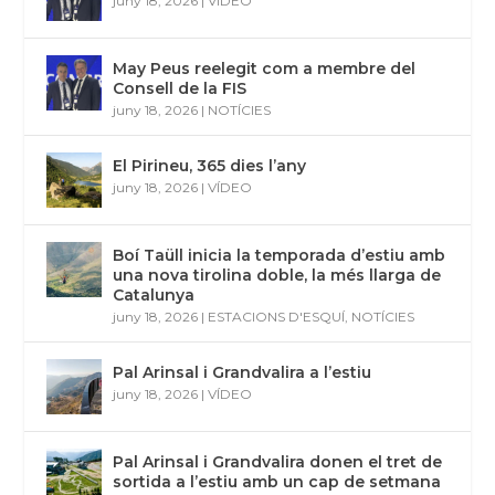
juny 18, 2026
|
VÍDEO
May Peus reelegit com a membre del
Consell de la FIS
juny 18, 2026
|
NOTÍCIES
El Pirineu, 365 dies l’any
juny 18, 2026
|
VÍDEO
Boí Taüll inicia la temporada d’estiu amb
una nova tirolina doble, la més llarga de
Catalunya
juny 18, 2026
|
ESTACIONS D'ESQUÍ
,
NOTÍCIES
Pal Arinsal i Grandvalira a l’estiu
juny 18, 2026
|
VÍDEO
Pal Arinsal i Grandvalira donen el tret de
sortida a l’estiu amb un cap de setmana