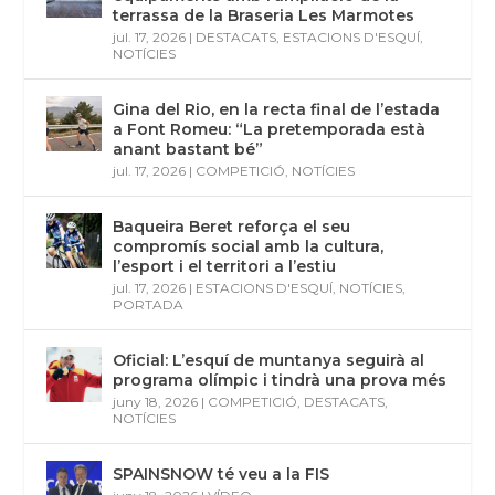
terrassa de la Braseria Les Marmotes
jul. 17, 2026
|
DESTACATS
,
ESTACIONS D'ESQUÍ
,
NOTÍCIES
Gina del Rio, en la recta final de l’estada
a Font Romeu: “La pretemporada està
anant bastant bé”
jul. 17, 2026
|
COMPETICIÓ
,
NOTÍCIES
Baqueira Beret reforça el seu
compromís social amb la cultura,
l’esport i el territori a l’estiu
jul. 17, 2026
|
ESTACIONS D'ESQUÍ
,
NOTÍCIES
,
PORTADA
Oficial: L’esquí de muntanya seguirà al
programa olímpic i tindrà una prova més
juny 18, 2026
|
COMPETICIÓ
,
DESTACATS
,
NOTÍCIES
SPAINSNOW té veu a la FIS