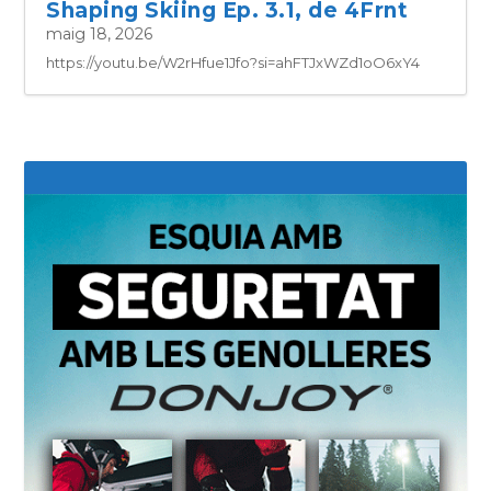
Shaping Skiing Ep. 3.1, de 4Frnt
maig 18, 2026
https://youtu.be/W2rHfue1Jfo?si=ahFTJxWZd1oO6xY4