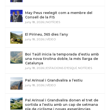
May Peus reelegit com a membre del
Consell de la FIS
juny 18, 2026
|
NOTÍCIES
El Pirineu, 365 dies l’any
juny 18, 2026
|
VÍDEO
Boí Taüll inicia la temporada d’estiu amb
una nova tirolina doble, la més llarga de
Catalunya
juny 18, 2026
|
ESTACIONS D'ESQUÍ
,
NOTÍCIES
Pal Arinsal i Grandvalira a l’estiu
juny 18, 2026
|
VÍDEO
Pal Arinsal i Grandvalira donen el tret de
sortida a l’estiu amb un cap de setmana
ple de ciclisme i noves experiències