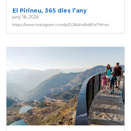
El Pirineu, 365 dies l’any
juny 18, 2026
https://www.instagram.com/p/DZK4huBs8Fe/?hl=es