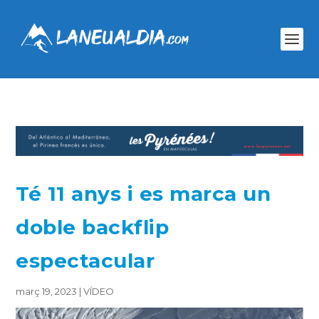
Té 11 anys i es marca un
doble backflip
espectacular
març 19, 2023
|
VÍDEO