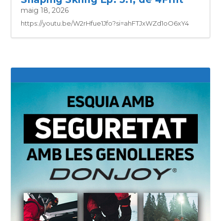
maig 18, 2026
https://youtu.be/W2rHfue1Jfo?si=ahFTJxWZd1oO6xY4