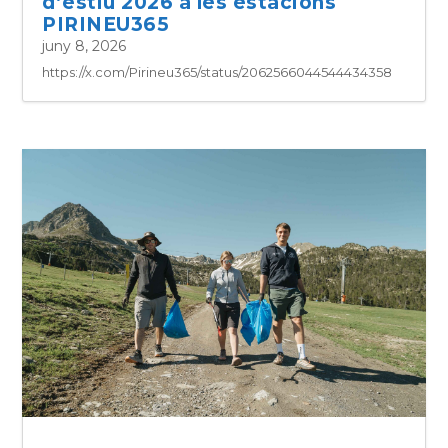
d’estiu 2026 a les estacions
PIRINEU365
juny 8, 2026
https://x.com/Pirineu365/status/2062566044544434358