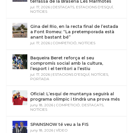
terrassa de la Braseria Les Marmotes
jul. 17, 2026
|
DESTACATS
,
ESTACIONS D'ESQUÍ
,
NOTÍCIES
Gina del Rio, en la recta final de l’estada
a Font Romeu: “La pretemporada està
anant bastant bé”
jul. 17, 2026
|
COMPETICIÓ
,
NOTÍCIES
Baqueira Beret reforça el seu
compromís social amb la cultura,
l’esport i el territori a l’estiu
jul. 17, 2026
|
ESTACIONS D'ESQUÍ
,
NOTÍCIES
,
PORTADA
Oficial: L’esquí de muntanya seguirà al
programa olímpic i tindrà una prova més
juny 18, 2026
|
COMPETICIÓ
,
DESTACATS
,
NOTÍCIES
SPAINSNOW té veu a la FIS
juny 18, 2026
|
VÍDEO