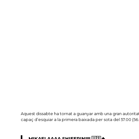
Aquest dissabte ha tornat a guanyar amb una gran autoritat,
capaç d’esquiar a la primera baixada per sota del 57.00 (56.0
MIKAELAAAA SHIFFRIN!!!! 🇺🇸🔥