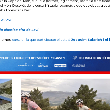
in a la Copa del Món, el que la permet, lògicament, liderar la classifica
 del Món. Després de la cursa, Mikaela reconeixia que es trobava a Lev
all previ fet a l’estiu.
 a Levi
a clàssica cita de Levi
s homes,
cursa en la que participaran el català
Joaquim Salarich i el