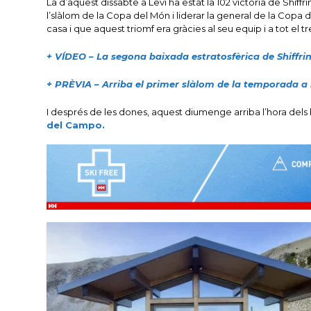
La d’aquest dissabte a Levi ha estat la 102 victòria de Shiffr
l’slàlom de la Copa del Món i liderar la general de la Copa
casa i que aquest triomf era gràcies al seu equip i a tot el treb
+ VÍDEO – La segona baixada estratosfèrica de Shiffrin
+ PRÈVIA – Arriba el primer slàlom de la temporada a l
I després de les dones, aquest diumenge arriba l’hora del
del Campo.