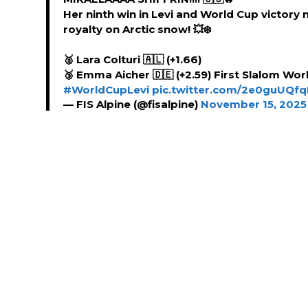
Her ninth win in Levi and World Cup victory
royalty on Arctic snow! 💥❄️
🥈 Lara Colturi 🇦🇱 (+1.66)
🥉 Emma Aicher 🇩🇪 (+2.59) First Slalom W
#WorldCupLevi
pic.twitter.com/2e0guUQf
— FIS Alpine (@fisalpine)
November 15, 2025