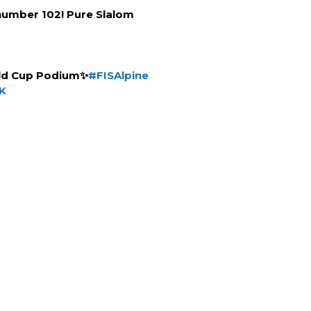
 number 102! Pure Slalom
orld Cup Podium✨
#FISAlpine
qK