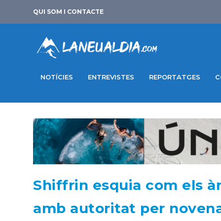
QUI SOM I CONTACTE
NOTÍCIES
ENTREVISTES
REPORTATGES
C
Shiffrin esquia com els à
amb autoritat per noven