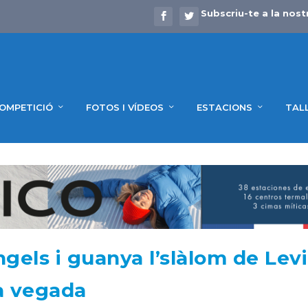
Subscriu-te a la nost
OMPETICIÓ
FOTOS I VÍDEOS
ESTACIONS
TAL
ngels i guanya l’slàlom de Levi
a vegada