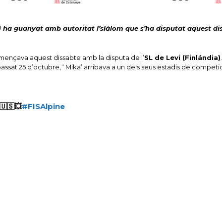
 ha guanyat amb autoritat l’slàlom que s’ha disputat aquest di
ençava aquest dissabte amb la disputa de l’
SL de Levi (Finlándia)
passat 25 d’octubre, ‘ Mika’ arribava a un dels seus estadis de competici
🇺🇸💥
#FISAlpine
N