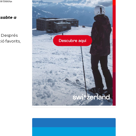
ssabte a
. Després
ó favorits,