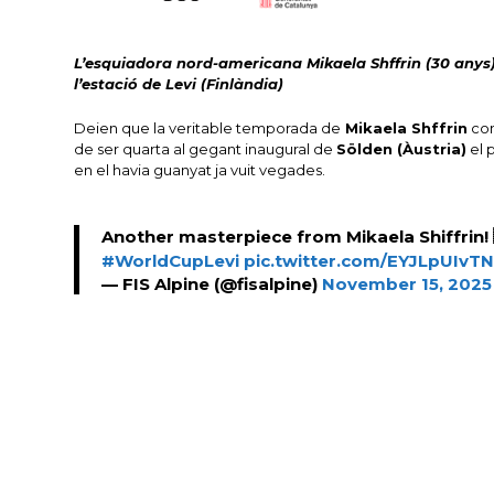
L’esquiadora nord-americana Mikaela Shffrin (30 anys)
l’estació de Levi (Finlàndia)
Deien que la veritable temporada de
Mikaela Shffrin
com
de ser quarta al gegant inaugural de
Sölden (Àustria)
el 
en el havia guanyat ja vuit vegades.
Another masterpiece from Mikaela Shiffrin! 
#WorldCupLevi
pic.twitter.com/EYJLpUIvT
— FIS Alpine (@fisalpine)
November 15, 2025