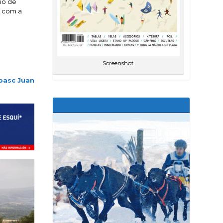
ció de
i com a
Screenshot
 basc Juan