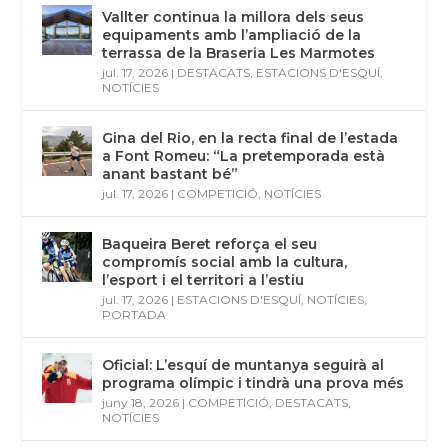
Vallter continua la millora dels seus
equipaments amb l’ampliació de la
terrassa de la Braseria Les Marmotes
jul. 17, 2026
|
DESTACATS
,
ESTACIONS D'ESQUÍ
,
NOTÍCIES
Gina del Rio, en la recta final de l’estada
a Font Romeu: “La pretemporada està
anant bastant bé”
jul. 17, 2026
|
COMPETICIÓ
,
NOTÍCIES
Baqueira Beret reforça el seu
compromís social amb la cultura,
l’esport i el territori a l’estiu
jul. 17, 2026
|
ESTACIONS D'ESQUÍ
,
NOTÍCIES
,
PORTADA
Oficial: L’esquí de muntanya seguirà al
programa olímpic i tindrà una prova més
juny 18, 2026
|
COMPETICIÓ
,
DESTACATS
,
NOTÍCIES