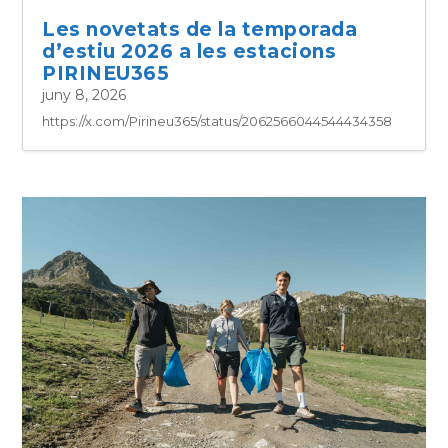
Les novetats de la temporada
d’estiu 2026 a les estacions
PIRINEU365
juny 8, 2026
https://x.com/Pirineu365/status/2062566044544434358