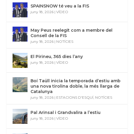
SPAINSNOW té veu a la FIS
juny 18, 2026
|
VÍDEO
May Peus reelegit com a membre del
Consell de la FIS
juny 18, 2026
|
NOTÍCIES
El Pirineu, 365 dies l’any
juny 18, 2026
|
VÍDEO
Boí Taüll inicia la temporada d’estiu amb
una nova tirolina doble, la més llarga de
Catalunya
juny 18, 2026
|
ESTACIONS D'ESQUÍ
,
NOTÍCIES
Pal Arinsal i Grandvalira a l’estiu
juny 18, 2026
|
VÍDEO