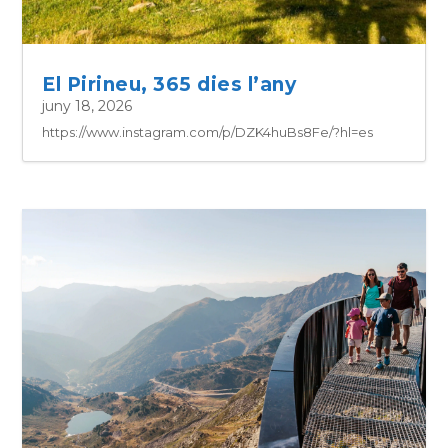
El Pirineu, 365 dies l’any
juny 18, 2026
https://www.instagram.com/p/DZK4huBs8Fe/?hl=es