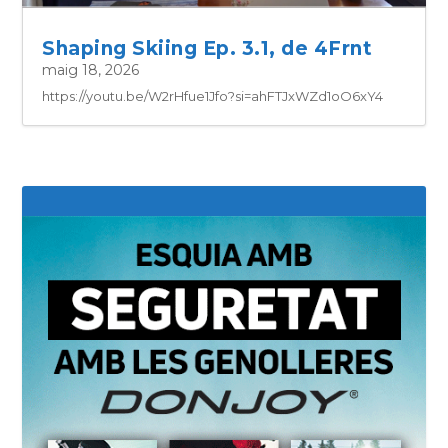
Shaping Skiing Ep. 3.1, de 4Frnt
maig 18, 2026
https://youtu.be/W2rHfue1Jfo?si=ahFTJxWZd1oO6xY4