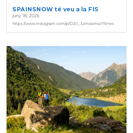
SPAINSNOW té veu a la FIS
juny 18, 2026
https://www.instagram.com/p/DZc_3zmo4mw/?hl=es