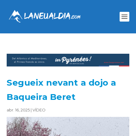
Segueix nevant a dojo a
Baqueira Beret
abr. 16, 2025
|
VÍDEO