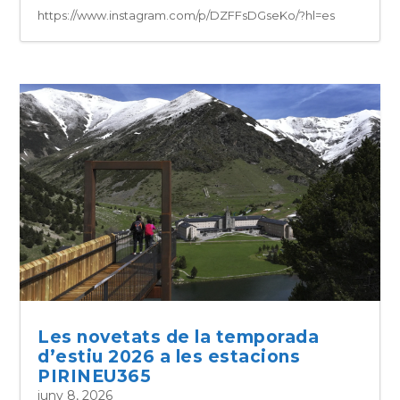
https://www.instagram.com/p/DZFFsDGseKo/?hl=es
Les novetats de la temporada
d’estiu 2026 a les estacions
PIRINEU365
juny 8, 2026