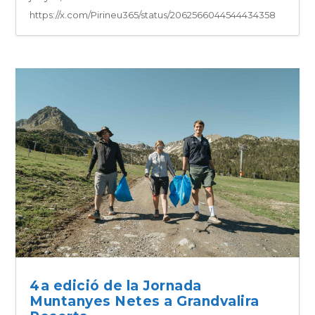
https://x.com/Pirineu365/status/2062566044544434358
4a edició de la Jornada
Muntanyes Netes a Grandvalira