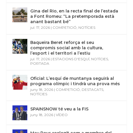
Gina del Rio, en la recta final de l’estada
a Font Romeu: “La pretemporada està
anant bastant bé”
jul. 17, 2026
|
COMPETICIÓ
,
NOTÍCIES
Baqueira Beret reforça el seu
compromís social amb la cultura,
l’esport i el territori a l’estiu
jul. 17, 2026
|
ESTACIONS D'ESQUÍ
,
NOTÍCIES
,
PORTADA
Oficial: L’esquí de muntanya seguirà al
programa olímpic i tindrà una prova més
juny 18, 2026
|
COMPETICIÓ
,
DESTACATS
,
NOTÍCIES
SPAINSNOW té veu a la FIS
juny 18, 2026
|
VÍDEO