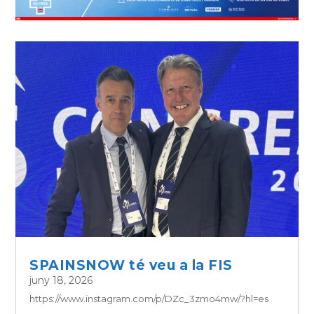
SPAINSNOW té veu a la FIS
juny 18, 2026
https://www.instagram.com/p/DZc_3zmo4mw/?hl=es