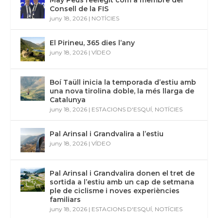
May Peus reelegit com a membre del
Consell de la FIS
juny 18, 2026
|
NOTÍCIES
El Pirineu, 365 dies l’any
juny 18, 2026
|
VÍDEO
Boí Taüll inicia la temporada d’estiu amb
una nova tirolina doble, la més llarga de
Catalunya
juny 18, 2026
|
ESTACIONS D'ESQUÍ
,
NOTÍCIES
Pal Arinsal i Grandvalira a l’estiu
juny 18, 2026
|
VÍDEO
Pal Arinsal i Grandvalira donen el tret de
sortida a l’estiu amb un cap de setmana
ple de ciclisme i noves experiències
familiars
juny 18, 2026
|
ESTACIONS D'ESQUÍ
,
NOTÍCIES