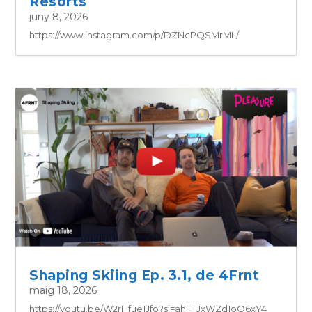
Resorts
juny 8, 2026
https://www.instagram.com/p/DZNcPQSMrML/
Shaping Skiing Ep. 3.1, de 4Frnt
maig 18, 2026
https://youtu.be/W2rHfue1Jfo?si=ahFTJxWZd1oO6xY4