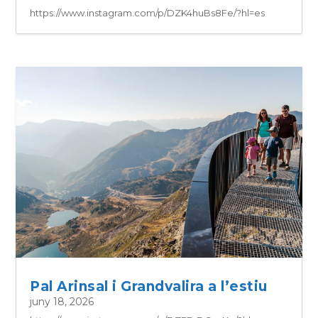
https://www.instagram.com/p/DZK4huBs8Fe/?hl=es
Pal Arinsal i Grandvalira a l’estiu
juny 18, 2026