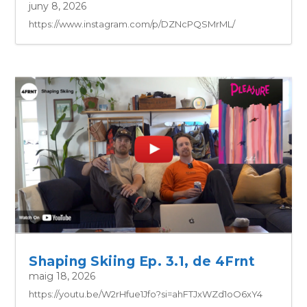
juny 8, 2026
https://www.instagram.com/p/DZNcPQSMrML/
Shaping Skiing Ep. 3.1, de 4Frnt
maig 18, 2026
https://youtu.be/W2rHfue1Jfo?si=ahFTJxWZd1oO6xY4