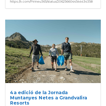
https://x.com/Pirineu365/status/2062566044544434358
4a edició de la Jornada
Muntanyes Netes a Grandvalira
Resorts