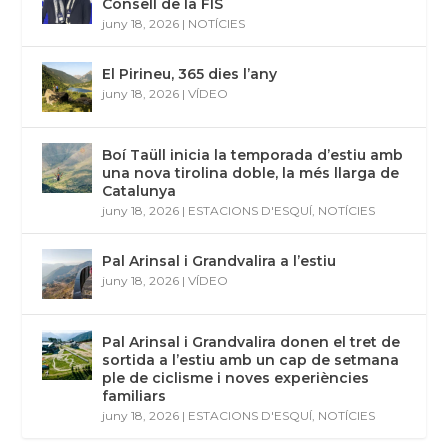
Consell de la FIS
juny 18, 2026
|
NOTÍCIES
El Pirineu, 365 dies l’any
juny 18, 2026
|
VÍDEO
Boí Taüll inicia la temporada d’estiu amb
una nova tirolina doble, la més llarga de
Catalunya
juny 18, 2026
|
ESTACIONS D'ESQUÍ
,
NOTÍCIES
Pal Arinsal i Grandvalira a l’estiu
juny 18, 2026
|
VÍDEO
Pal Arinsal i Grandvalira donen el tret de
sortida a l’estiu amb un cap de setmana
ple de ciclisme i noves experiències
familiars
juny 18, 2026
|
ESTACIONS D'ESQUÍ
,
NOTÍCIES