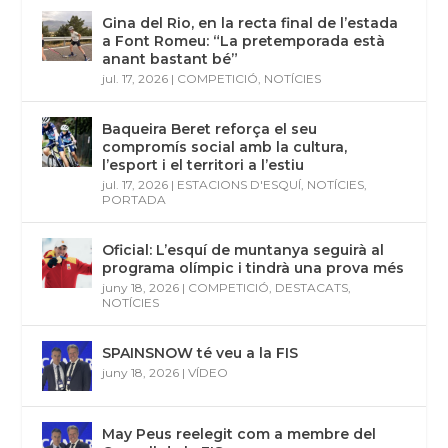
Gina del Rio, en la recta final de l’estada
a Font Romeu: “La pretemporada està
anant bastant bé”
jul. 17, 2026
|
COMPETICIÓ
,
NOTÍCIES
Baqueira Beret reforça el seu
compromís social amb la cultura,
l’esport i el territori a l’estiu
jul. 17, 2026
|
ESTACIONS D'ESQUÍ
,
NOTÍCIES
,
PORTADA
Oficial: L’esquí de muntanya seguirà al
programa olímpic i tindrà una prova més
juny 18, 2026
|
COMPETICIÓ
,
DESTACATS
,
NOTÍCIES
SPAINSNOW té veu a la FIS
juny 18, 2026
|
VÍDEO
May Peus reelegit com a membre del