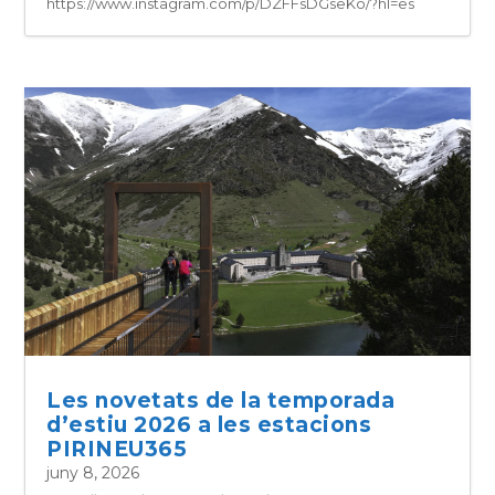
https://www.instagram.com/p/DZFFsDGseKo/?hl=es
Les novetats de la temporada
d’estiu 2026 a les estacions
PIRINEU365
juny 8, 2026