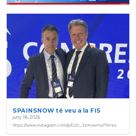
SPAINSNOW té veu a la FIS
juny 18, 2026
https://www.instagram.com/p/DZc_3zmo4mw/?hl=es