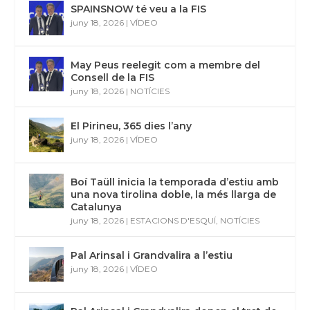
SPAINSNOW té veu a la FIS
juny 18, 2026
|
VÍDEO
May Peus reelegit com a membre del
Consell de la FIS
juny 18, 2026
|
NOTÍCIES
El Pirineu, 365 dies l’any
juny 18, 2026
|
VÍDEO
Boí Taüll inicia la temporada d’estiu amb
una nova tirolina doble, la més llarga de
Catalunya
juny 18, 2026
|
ESTACIONS D'ESQUÍ
,
NOTÍCIES
Pal Arinsal i Grandvalira a l’estiu
juny 18, 2026
|
VÍDEO