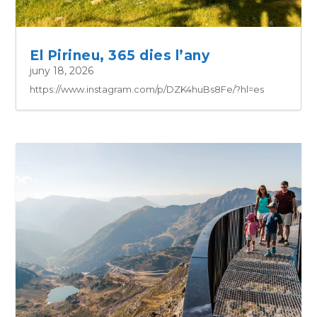
El Pirineu, 365 dies l’any
juny 18, 2026
https://www.instagram.com/p/DZK4huBs8Fe/?hl=es