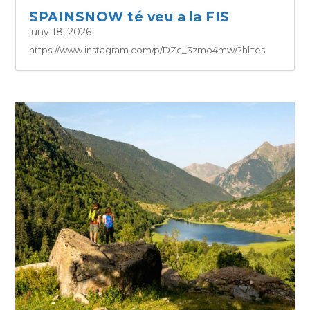
SPAINSNOW té veu a la FIS
juny 18, 2026
https://www.instagram.com/p/DZc_3zmo4mw/?hl=es