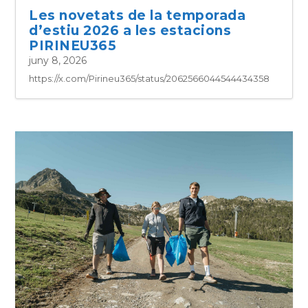
Les novetats de la temporada
d’estiu 2026 a les estacions
PIRINEU365
juny 8, 2026
https://x.com/Pirineu365/status/2062566044544434358