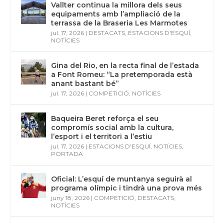
Vallter continua la millora dels seus
equipaments amb l’ampliació de la
terrassa de la Braseria Les Marmotes
jul. 17, 2026
|
DESTACATS
,
ESTACIONS D'ESQUÍ
,
NOTÍCIES
Gina del Rio, en la recta final de l’estada
a Font Romeu: “La pretemporada està
anant bastant bé”
jul. 17, 2026
|
COMPETICIÓ
,
NOTÍCIES
Baqueira Beret reforça el seu
compromís social amb la cultura,
l’esport i el territori a l’estiu
jul. 17, 2026
|
ESTACIONS D'ESQUÍ
,
NOTÍCIES
,
PORTADA
Oficial: L’esquí de muntanya seguirà al
programa olímpic i tindrà una prova més
juny 18, 2026
|
COMPETICIÓ
,
DESTACATS
,
NOTÍCIES