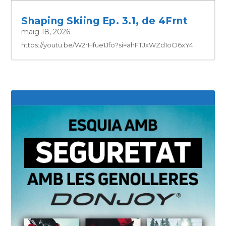
Shaping Skiing Ep. 3.1, de 4Frnt
maig 18, 2026
https://youtu.be/W2rHfue1Jfo?si=ahFTJxWZd1oO6xY4