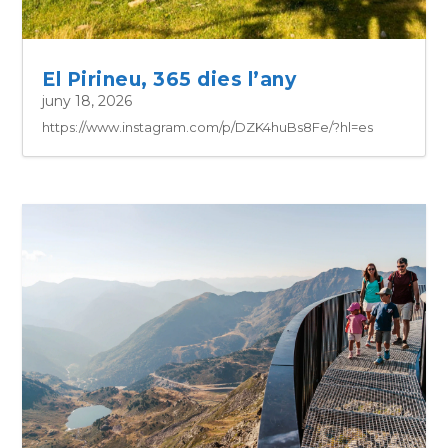
El Pirineu, 365 dies l’any
juny 18, 2026
https://www.instagram.com/p/DZK4huBs8Fe/?hl=es