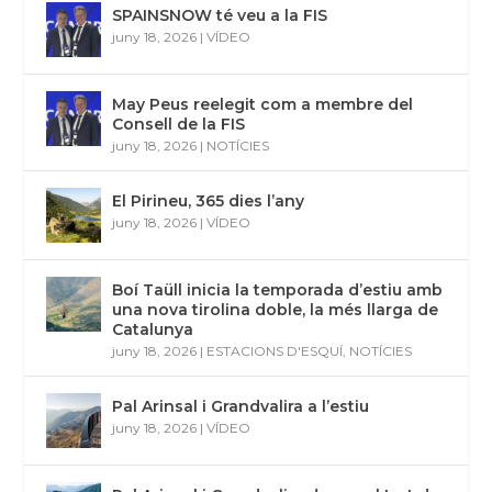
SPAINSNOW té veu a la FIS
juny 18, 2026
|
VÍDEO
May Peus reelegit com a membre del
Consell de la FIS
juny 18, 2026
|
NOTÍCIES
El Pirineu, 365 dies l’any
juny 18, 2026
|
VÍDEO
Boí Taüll inicia la temporada d’estiu amb
una nova tirolina doble, la més llarga de
Catalunya
juny 18, 2026
|
ESTACIONS D'ESQUÍ
,
NOTÍCIES
Pal Arinsal i Grandvalira a l’estiu
juny 18, 2026
|
VÍDEO