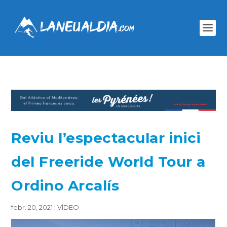
Reviu l’espectacular inici
del Freeride World Tour a
Ordino Arcalís
febr. 20, 2021
|
VÍDEO