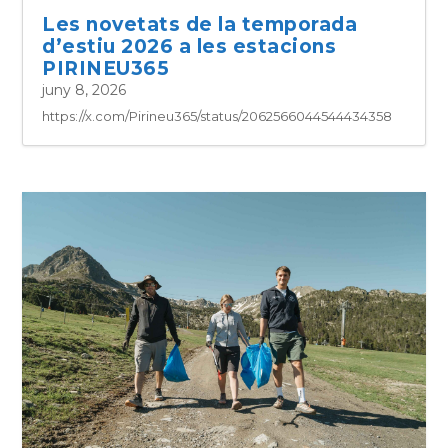
Les novetats de la temporada
d’estiu 2026 a les estacions
PIRINEU365
juny 8, 2026
https://x.com/Pirineu365/status/2062566044544434358