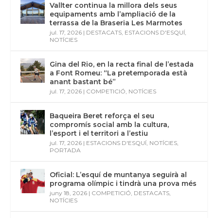
Vallter continua la millora dels seus
equipaments amb l’ampliació de la
terrassa de la Braseria Les Marmotes
jul. 17, 2026
|
DESTACATS
,
ESTACIONS D'ESQUÍ
,
NOTÍCIES
Gina del Rio, en la recta final de l’estada
a Font Romeu: “La pretemporada està
anant bastant bé”
jul. 17, 2026
|
COMPETICIÓ
,
NOTÍCIES
Baqueira Beret reforça el seu
compromís social amb la cultura,
l’esport i el territori a l’estiu
jul. 17, 2026
|
ESTACIONS D'ESQUÍ
,
NOTÍCIES
,
PORTADA
Oficial: L’esquí de muntanya seguirà al
programa olímpic i tindrà una prova més
juny 18, 2026
|
COMPETICIÓ
,
DESTACATS
,
NOTÍCIES