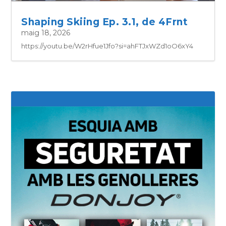
Shaping Skiing Ep. 3.1, de 4Frnt
maig 18, 2026
https://youtu.be/W2rHfue1Jfo?si=ahFTJxWZd1oO6xY4