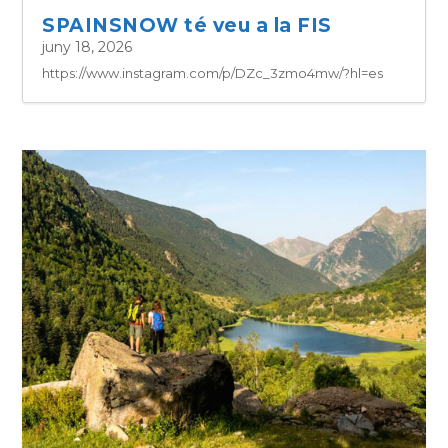
SPAINSNOW té veu a la FIS
juny 18, 2026
https://www.instagram.com/p/DZc_3zmo4mw/?hl=es