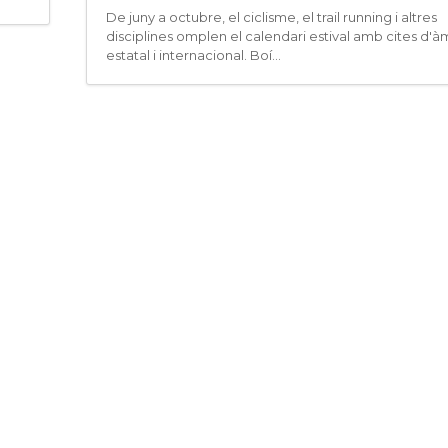
De juny a octubre, el ciclisme, el trail running i altres
disciplines omplen el calendari estival amb cites d'à
estatal i internacional. Boí...