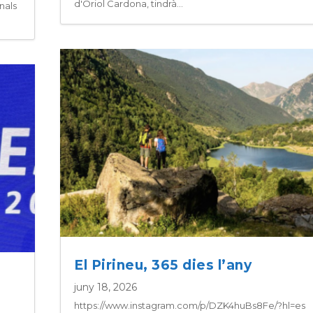
d'Oriol Cardona, tindrà...
nals
El Pirineu, 365 dies l’any
juny 18, 2026
https://www.instagram.com/p/DZK4huBs8Fe/?hl=es