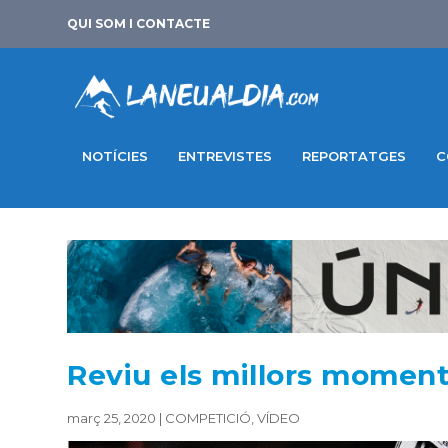
QUI SOM I CONTACTE
NOTÍCIES
ENTREVISTES
REPORTATGES
C
Reviu els millors moment
març 25, 2020
|
COMPETICIÓ
,
VÍDEO