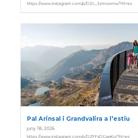
https://www.instagram.com/p/DZc_3zmo4mw/?hl=es
Pal Arinsal i Grandvalira a l’estiu
juny 18, 2026
https://www.instagram.com/p/DZFFsDGseKo/?hl=es