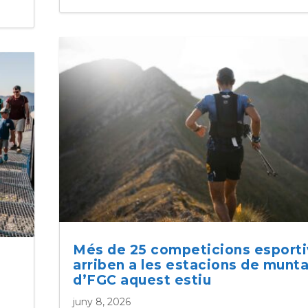
Més de 25 competicions esport
arriben a les estacions de munt
d’FGC aquest estiu
juny 8, 2026