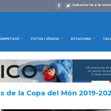
Subscriu-te a la nost
OMPETICIÓ
FOTOS I VÍDEOS
ESTACIONS
TAL
s de la Copa del Món 2019-20