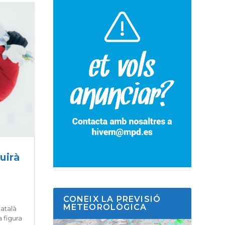
uirà
CONEIX LA PREVISIÓ
METEOROLÒGICA
català
 figura