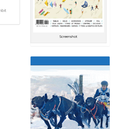
mbit
Screenshot