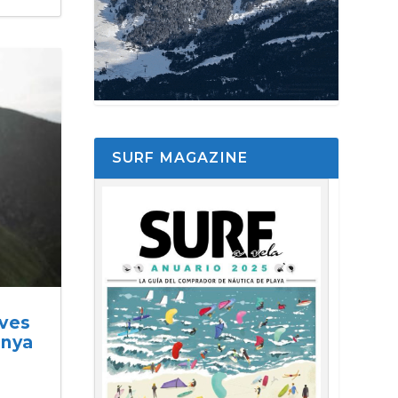
SURF MAGAZINE
ives
anya