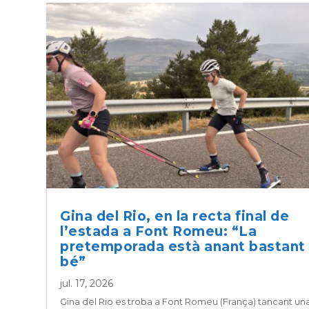
Gina del Rio, en la recta final de
l’estada a Font Romeu: “La
pretemporada està anant bastant
bé”
jul. 17, 2026
Gina del Rio es troba a Font Romeu (França) tancant un