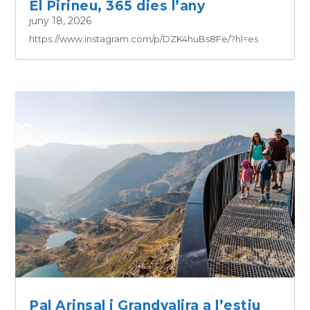
El Pirineu, 365 dies l’any
juny 18, 2026
https://www.instagram.com/p/DZK4huBs8Fe/?hl=es
Pal Arinsal i Grandvalira a l’estiu