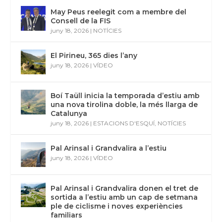
May Peus reelegit com a membre del
Consell de la FIS
juny 18, 2026
|
NOTÍCIES
El Pirineu, 365 dies l’any
juny 18, 2026
|
VÍDEO
Boí Taüll inicia la temporada d’estiu amb
una nova tirolina doble, la més llarga de
Catalunya
juny 18, 2026
|
ESTACIONS D'ESQUÍ
,
NOTÍCIES
Pal Arinsal i Grandvalira a l’estiu
juny 18, 2026
|
VÍDEO
Pal Arinsal i Grandvalira donen el tret de
sortida a l’estiu amb un cap de setmana
ple de ciclisme i noves experiències
familiars