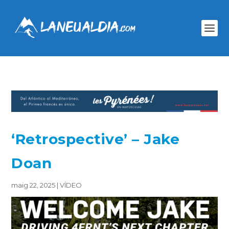
‘Retrospective’ – Jake
Doan
maig 22, 2025
|
VÍDEO