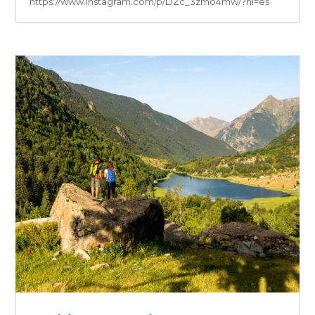
https://www.instagram.com/p/DZc_3zmo4mw/?hl=es