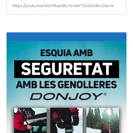
https://youtu.be/W2rHfue1Jfo?si=ahFTJxWZd1oO6xY4