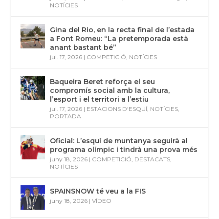
NOTÍCIES
Gina del Rio, en la recta final de l’estada
a Font Romeu: “La pretemporada està
anant bastant bé”
jul. 17, 2026
|
COMPETICIÓ
,
NOTÍCIES
Baqueira Beret reforça el seu
compromís social amb la cultura,
l’esport i el territori a l’estiu
jul. 17, 2026
|
ESTACIONS D'ESQUÍ
,
NOTÍCIES
,
PORTADA
Oficial: L’esquí de muntanya seguirà al
programa olímpic i tindrà una prova més
juny 18, 2026
|
COMPETICIÓ
,
DESTACATS
,
NOTÍCIES
SPAINSNOW té veu a la FIS
juny 18, 2026
|
VÍDEO