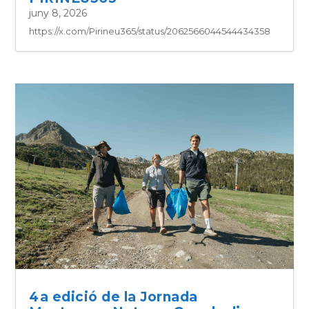
juny 8, 2026
https://x.com/Pirineu365/status/2062566044544434358
4a edició de la Jornada