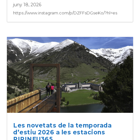
juny 18, 2026
https://www.instagram.com/p/DZFFsDGseKo/?hl=es
Les novetats de la temporada
d’estiu 2026 a les estacions
PIRINEU365