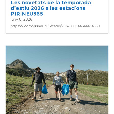
Les novetats de la temporada
d’estiu 2026 a les estacions
PIRINEU365
juny 8, 2026
https://x.com/Pirineu365/status/2062566044544434358