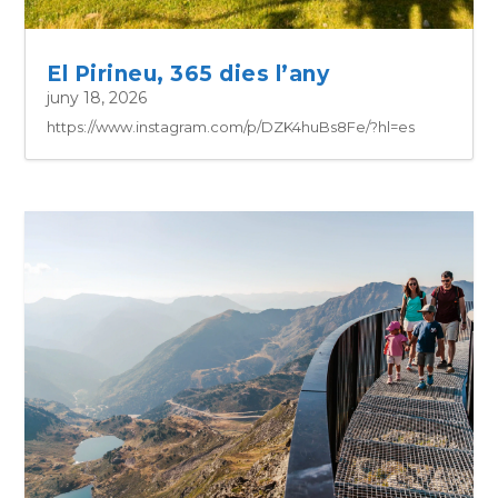
El Pirineu, 365 dies l’any
juny 18, 2026
https://www.instagram.com/p/DZK4huBs8Fe/?hl=es