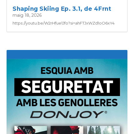
Shaping Skiing Ep. 3.1, de 4Frnt
maig 18, 2026
https://youtu.be/W2rHfue1Jfo?si=ahFTJxWZd1oO6xY4