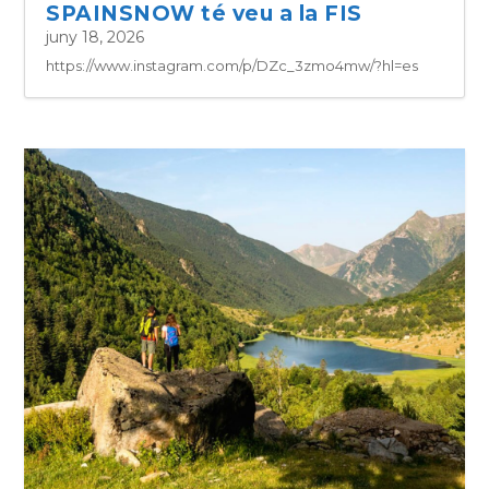
SPAINSNOW té veu a la FIS
juny 18, 2026
https://www.instagram.com/p/DZc_3zmo4mw/?hl=es