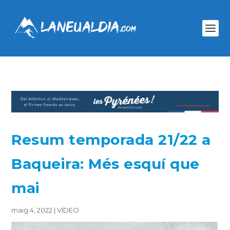
Resum temporada 21/22 a
Baqueira: Més esquí que
mai
maig 4, 2022
|
VÍDEO