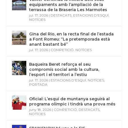
equipaments amb l’ampliació de la
terrassa de la Braseria Les Marmotes
jul. 17, 2026
|
DESTACATS
,
ESTACIONS D'ESQUÍ
,
NOTÍCIES
Gina del Rio, en la recta final de l’estada
a Font Romeu: “La pretemporada està
anant bastant bé”
jul. 17, 2026
|
COMPETICIÓ
,
NOTÍCIES
Baqueira Beret reforça el seu
compromís social amb la cultura,
l’esport i el territori a l’estiu
jul. 17, 2026
|
ESTACIONS D'ESQUÍ
,
NOTÍCIES
,
PORTADA
Oficial: L’esquí de muntanya seguirà al
programa olímpic i tindrà una prova més
juny 18, 2026
|
COMPETICIÓ
,
DESTACATS
,
NOTÍCIES