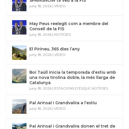
SPAINSNOW té veu a la FIS
juny 18, 2026
|
VÍDEO
May Peus reelegit com a membre del
Consell de la FIS
juny 18, 2026
|
NOTÍCIES
El Pirineu, 365 dies l’any
juny 18, 2026
|
VÍDEO
Boí Taüll inicia la temporada d’estiu amb
una nova tirolina doble, la més llarga de
Catalunya
juny 18, 2026
|
ESTACIONS D'ESQUÍ
,
NOTÍCIES
Pal Arinsal i Grandvalira a l’estiu
juny 18, 2026
|
VÍDEO
Pal Arinsal i Grandvalira donen el tret de