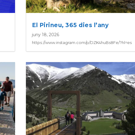
El Pirineu, 365 dies l’any
juny 18, 2026
https://www.instagram.com/p/DZK4huBs8Fe/?hl=es