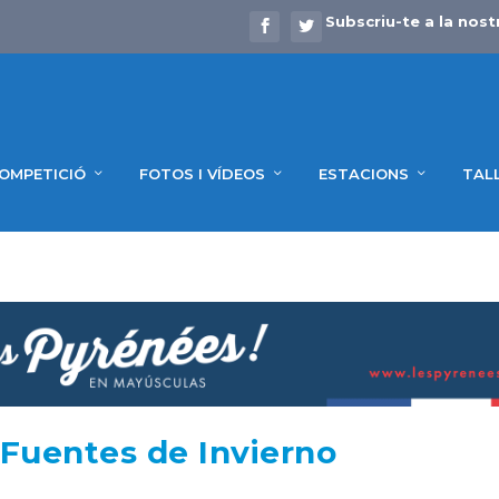
Subscriu-te a la nost
OMPETICIÓ
FOTOS I VÍDEOS
ESTACIONS
TAL
Fuentes de Invierno