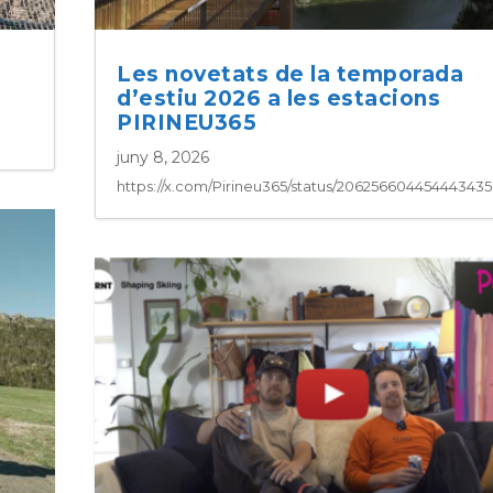
Les novetats de la temporada
d’estiu 2026 a les estacions
PIRINEU365
juny 8, 2026
https://x.com/Pirineu365/status/20625660445444343