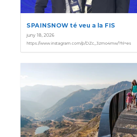
SPAINSNOW té veu a la FIS
juny 18, 2026
https://www.instagram.com/p/DZc_3zmo4mw/?hl=es