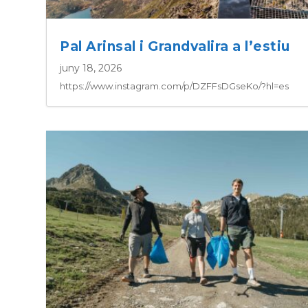
Pal Arinsal i Grandvalira a l’estiu
juny 18, 2026
https://www.instagram.com/p/DZFFsDGseKo/?hl=es