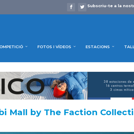
Subscriu-te a la nost
OMPETICIÓ
FOTOS I VÍDEOS
ESTACIONS
TAL
i Mall by The Faction Collect