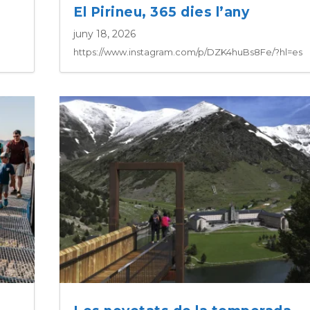
El Pirineu, 365 dies l’any
juny 18, 2026
https://www.instagram.com/p/DZK4huBs8Fe/?hl=es