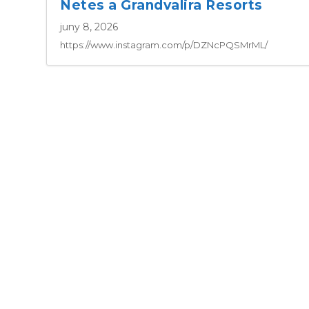
Netes a Grandvalira Resorts
juny 8, 2026
https://www.instagram.com/p/DZNcPQSMrML/