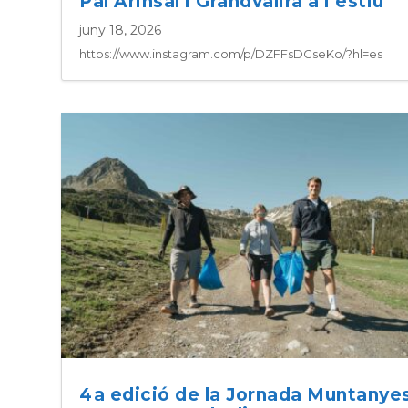
Pal Arinsal i Grandvalira a l’estiu
juny 18, 2026
https://www.instagram.com/p/DZFFsDGseKo/?hl=es
4a edició de la Jornada Muntanye