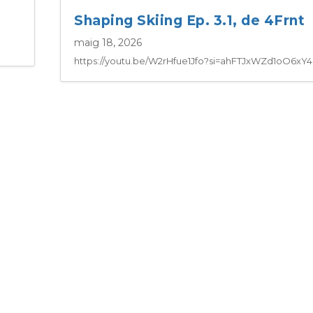
Shaping Skiing Ep. 3.1, de 4Frnt
maig 18, 2026
https://youtu.be/W2rHfue1Jfo?si=ahFTJxWZd1oO6xY4