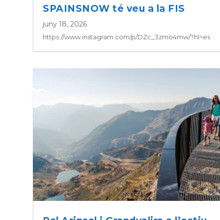
SPAINSNOW té veu a la FIS
juny 18, 2026
https://www.instagram.com/p/DZc_3zmo4mw/?hl=es