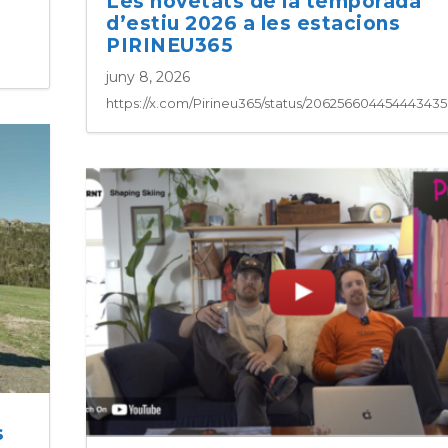
Les novetats de la temporada
d’estiu 2026 a les estacions
PIRINEU365
juny 8, 2026
https://x.com/Pirineu365/status/20625660445444343
s