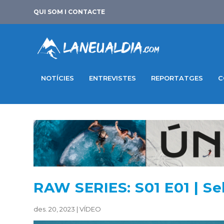
QUI SOM I CONTACTE
NOTÍCIES
ENTREVISTES
REPORTATGES
C
RAW SERIES: S01 E01 | Seb
des. 20, 2023
|
VÍDEO