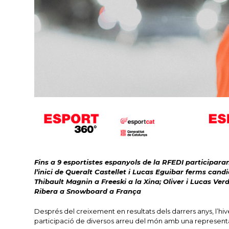
Fins a 9 esportistes espanyols de la RFEDI participara
l’inici de Queralt Castellet i Lucas Eguibar ferms cand
Thibault Magnin a Freeski a la Xina; Oliver i Lucas Ve
Ribera a Snowboard a França
Després del creixement en resultats dels darrers anys, l’h
participació de diversos arreu del món amb una representac