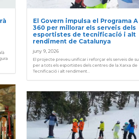
rà
El Govern impulsa el Programa 
360 per millorar els serveis dels
esportistes de tecnificació i alt
rendiment de Catalunya
juny 9, 2026
alà
gura
El projecte preveu unificar i reforçar els serveis de s
per a tots els esportistes dels centres de la Xarxa de
Tecnificació i alt rendiment...