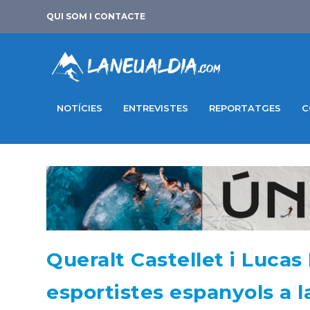
QUI SOM I CONTACTE
NOTÍCIES
ENTREVISTES
REPORTATGES
C
Queralt Castellet i Lucas 
esportistes espanyols a 