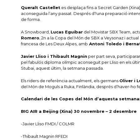
Queralt Castellet
es desplaça fins a Secret Garden (Xina),
aconseguida l’any passat. Després d?una preparació intensa 
de forma.
A Snowboard,
Lucas Eguibar
del Movistar SBX Team, actu
Romero
, 2n a la Copa del Món de SBX a Veysonaz i actual
francesa de Les Deux Alpes, amb
Antoni Toledo i Bernat
Javier Lliso i Thibault Magnin
per part seva, participaran
pel fabulós diploma olímpic aconseguit per Lliso en els últi
Stubai, aquest últim, la setmana passada.
Els riders de referència actualment, els germans
Oliver i
del Món de Moguls a Ruka, Finlàndia, després d’haver-ho fet a
Calendari de les Copes del Món d’aquesta setmana
BIG AIR a Beijing (Xina) 30 novembre – 2 desembre
-Javier Lliso FMDI / COLMR
-Thibault Magnin RFEDI