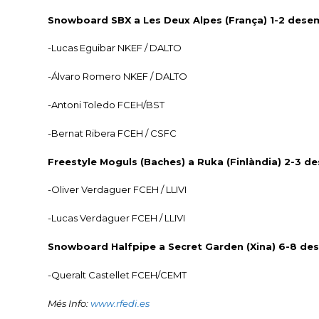
Snowboard SBX a Les Deux Alpes (França) 1-2 dese
-Lucas Eguibar NKEF / DALTO
-Álvaro Romero NKEF / DALTO
-Antoni Toledo FCEH/BST
-Bernat Ribera FCEH / CSFC
Freestyle Moguls (Baches) a Ruka (Finlàndia) 2-3 
-Oliver Verdaguer FCEH / LLIVI
-Lucas Verdaguer FCEH / LLIVI
Snowboard Halfpipe a Secret Garden (Xina) 6-8 d
-Queralt Castellet FCEH/CEMT
Més Info:
www.rfedi.es