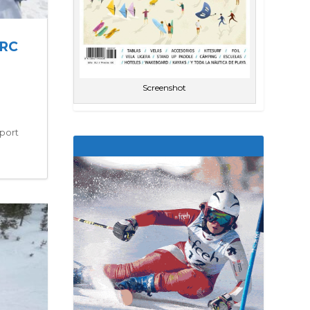
ARC
Screenshot
uport