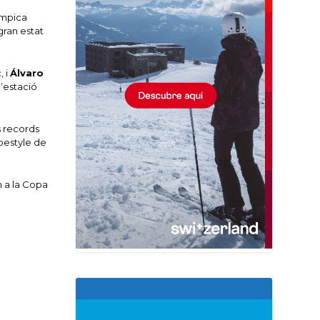
límpica
gran estat
, i
Álvaro
l’estació
ns records
opestyle de
n a la Copa