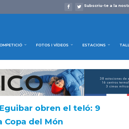
Subscriu-te a la nost
OMPETICIÓ
FOTOS I VÍDEOS
ESTACIONS
TAL
Eguibar obren el teló: 9
la Copa del Món