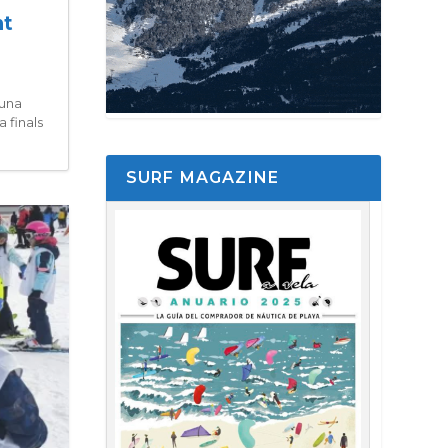
nt
 una
 finals
SURF MAGAZINE