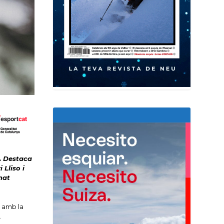
n. Destaca
 Lliso i
nat
n amb la
.