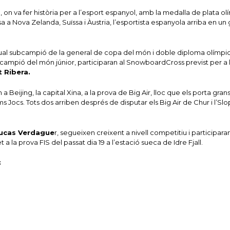
 on va fer història per a l’esport espanyol, amb la medalla de plata o
a Nova Zelanda, Suïssa i Àustria, l’esportista espanyola arriba en un 
al subcampió de la general de copa del món i doble diploma olímpic
 campió del món júnior, participaran al SnowboardCross previst per a 
 Ribera.
 a Beijing, la capital Xina, a la prova de Big Air, lloc que els porta gra
ms Jocs. Tots dos arriben després de disputar els Big Air de Chur i l’Sl
 Lucas Verdague
r, segueixen creixent a nivell competitiu i participara
 la prova FIS del passat dia 19 a l’estació sueca de Idre Fjall.
: