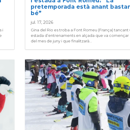
a
l’estada a Font Romeu: “La
pretemporada està anant basta
bé”
jul. 17, 2026
 i
Gina del Rio es troba a Font Romeu (França) tancant
e
estada d’entrenaments en alçada que va començar a
del mes de juny i que finalitzarà...