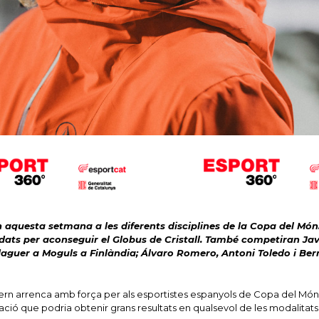
n aquesta setmana a les diferents disciplines de la Copa del Mó
idats per aconseguir el Globus de Cristall. També competiran Javi
rdaguer a Moguls a Finlàndia; Álvaro Romero, Antoni Toledo i Ber
ivern arrenca amb força per als esportistes espanyols de Copa del Mó
ió que podria obtenir grans resultats en qualsevol de les modalitats