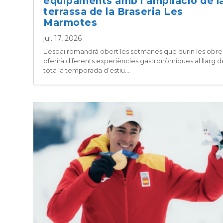
equipaments amb l’ampliació de l
terrassa de la Braseria Les
Marmotes
jul. 17, 2026
L’espai romandrà obert les setmanes que durin les obres
oferirà diferents experiències gastronòmiques al llarg d
tota la temporada d’estiu....