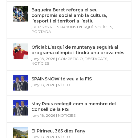
Baqueira Beret reforça el seu
compromís social amb la cultura,
l’esport i el territori a l’estiu
jul. 17, 2026
|
ESTACIONS D'ESQUÍ
,
NOTÍCIES
,
PORTADA
Oficial: L’esquí de muntanya seguirà al
programa olímpic i tindrà una prova més
juny 18, 2026
|
COMPETICIÓ
,
DESTACATS
,
NOTÍCIES
SPAINSNOW té veu a la FIS
juny 18, 2026
|
VÍDEO
May Peus reelegit com a membre del
Consell de la FIS
juny 18, 2026
|
NOTÍCIES
El Pirineu, 365 dies l’any
juny 18, 2026
|
VÍDEO