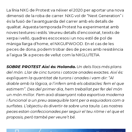
La línia NXG de Protest va néixer el 2020 per aportar una nova
dimensió de la roba de carrer.
NXG vol dir “Next Generation” i
és la fusió de l’avantguarda del carrer amb els detalls de
qualitat.
Aquesta temporada Protest ha experimentat amb
noves textures i estils.
Veureu detalls d’encoixinat, teixits de
xerpa i velló, quadres escocesos i un nou estil de pol de
màniga llarga d’home, el NXGUPWOOD.
En el cas de les
peces de dona, podem trobar des de peces amb resistència
a l’aigua 5k a peces de vellut com la NXGLUTETIA.
SOBRE PROTEST
Així és: Holanda.
Un dels llocs més plans
del món.
Llar de cinc turons i catorze onades exactes.
Així és:
expliquem la quantitat de turons i onades i vam dir: “Al
diable amb la lògica, a l’infern amb els obstacles: fem el que
estimem”.
Des del primer dia, hem treballat per fer del món
un món millor.
Fem això dissenyant roba esportiva moderna
i funcional a un preu assequible tant per a esquiadors com a
surfistes.
L’objectiu és divertir-te sobre una taula.
Les nostres
peces estan confeccionades per seguir el teu ritme i el que et
proposis, però també per veure’t bé.