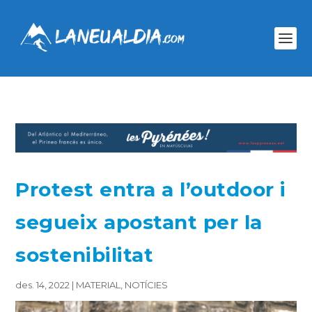
Protest entra a l’outdoor i
segueix apostant per la
sostenibilitat
des. 14, 2022
|
MATERIAL
,
NOTÍCIES