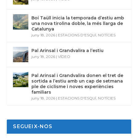
Boí Taüll inicia la temporada d’estiu amb
una nova tirolina doble, la més llarga de
Catalunya
juny 18, 2026
|
ESTACIONS D'ESQUÍ
,
NOTÍCIES
Pal Arinsal i Grandvalira a l’estiu
juny 18, 2026
|
VÍDEO
Pal Arinsal i Grandvalira donen el tret de
sortida a l’estiu amb un cap de setmana
ple de ciclisme i noves experiències
familiars
juny 18, 2026
|
ESTACIONS D'ESQUÍ
,
NOTÍCIES
SEGUEIX-NOS