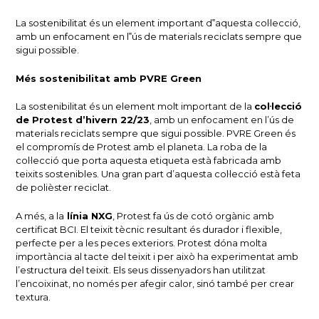
La sostenibilitat és un element important d‟aquesta col·lecció,
amb un enfocament en l‟ús de materials reciclats sempre que
sigui possible.
Més sostenibilitat amb PVRE Green
La sostenibilitat és un element molt important de la
col·lecció
de Protest d’hivern 22/23
, amb un enfocament en l’ús de
materials reciclats sempre que sigui possible.
PVRE Green és
el compromís de Protest amb el planeta.
La roba de la
col·lecció que porta aquesta etiqueta està fabricada amb
teixits sostenibles.
Una gran part d’aquesta col·lecció està feta
de polièster reciclat.
A més, a la
línia NXG
, Protest fa ús de cotó orgànic amb
certificat BCI.
El teixit tècnic resultant és durador i flexible,
perfecte per a les peces exteriors.
Protest dóna molta
importància al tacte del teixit i per això ha experimentat amb
l’estructura del teixit.
Els seus dissenyadors han utilitzat
l’encoixinat, no només per afegir calor, sinó també per crear
textura.