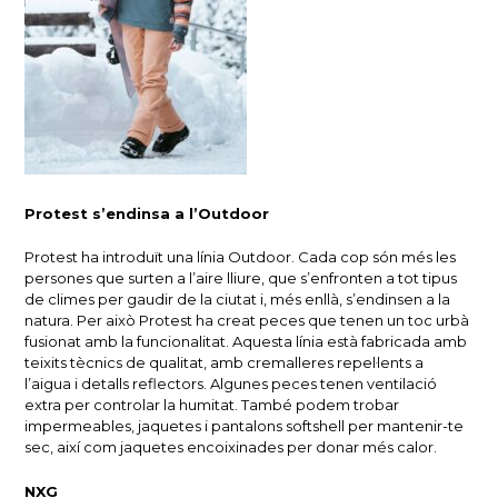
Protest s’endinsa a l’Outdoor
Protest ha introduït una línia Outdoor.
Cada cop són més les
persones que surten a l’aire lliure, que s’enfronten a tot tipus
de climes per gaudir de la ciutat i, més enllà, s’endinsen a la
natura.
Per això Protest ha creat peces que tenen un toc urbà
fusionat amb la funcionalitat.
Aquesta línia està fabricada amb
teixits tècnics de qualitat, amb cremalleres repel·lents a
l’aigua i detalls reflectors.
Algunes peces tenen ventilació
extra per controlar la humitat.
També podem trobar
impermeables, jaquetes i pantalons softshell per mantenir-te
sec, així com jaquetes encoixinades per donar més calor.
NXG