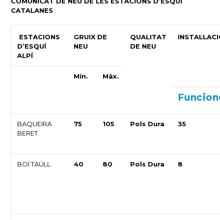
COMUNICAT DE NEU DE LES ESTACIONS D’ESQUÍ
CATALANES
ESTACIONS
GRUIX DE
QUALITAT
INSTAL·LAC
D’ESQUÍ
NEU
DE NEU
ALPÍ
Mín.
Màx.
Funcion
BAQUEIRA
75
105
Pols Dura
35
BERET
BOÍ TAÜLL
40
80
Pols Dura
8