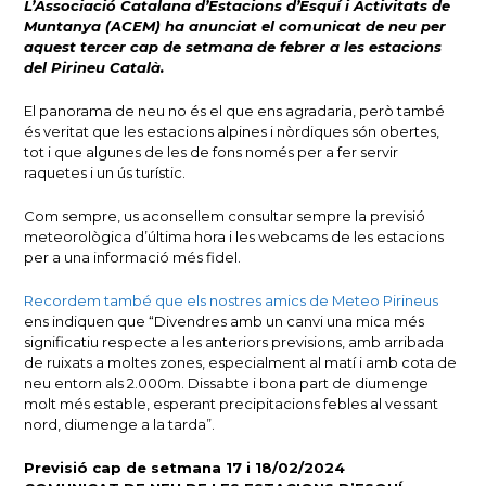
L’Associació Catalana d’Estacions d’Esquí i Activitats de
Muntanya (ACEM) ha anunciat el comunicat de neu per
aquest tercer cap de setmana de febrer a les estacions
del Pirineu Català.
El panorama de neu no és el que ens agradaria, però també
és veritat que les estacions alpines i nòrdiques són obertes,
tot i que algunes de les de fons només per a fer servir
raquetes i un ús turístic.
Com sempre, us aconsellem consultar sempre la previsió
meteorològica d’última hora i les webcams de les estacions
per a una informació més fidel.
Recordem també que els nostres amics de Meteo Pirineus
ens indiquen que “Divendres amb un canvi una mica més
significatiu respecte a les anteriors previsions, amb arribada
de ruixats a moltes zones, especialment al matí i amb cota de
neu entorn als 2.000m. Dissabte i bona part de diumenge
molt més estable, esperant precipitacions febles al vessant
nord, diumenge a la tarda”.
Previsió cap de setmana 17 i 18/02/2024