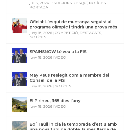
jul. 17, 2026
|
ESTACIONS D'ESQUÍ
,
NOTÍCIES
,
PORTADA
Oficial: L’esquí de muntanya seguirà al
programa olímpic i tindrà una prova més
juny 18, 2026
|
COMPETICIÓ
,
DESTACATS
,
NOTÍCIES
SPAINSNOW té veu a la FIS
juny 18, 2026
|
VÍDEO
May Peus reelegit com a membre del
Consell de la FIS
juny 18, 2026
|
NOTÍCIES
El Pirineu, 365 dies l’any
juny 18, 2026
|
VÍDEO
Boí Taüll inicia la temporada d’estiu amb
una nova tirolina doble, la més llarga de