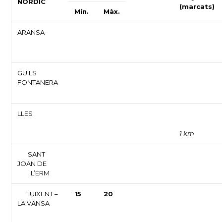
NÒRDIC
(marcats)
Mín.
Màx.
ARANSA
GUILS
FONTANERA
LLES
1 km
SANT
JOAN DE
L’ERM
TUIXENT –
15
20
LA VANSA