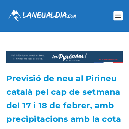
Previsió de neu al Pirineu
català pel cap de setmana
del 17 i 18 de febrer, amb
precipitacions amb la cota