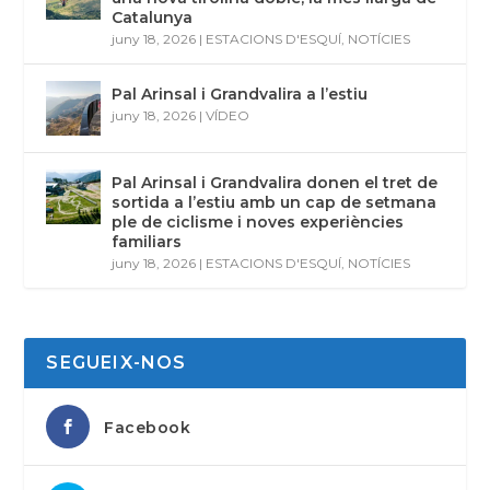
Catalunya
juny 18, 2026
|
ESTACIONS D'ESQUÍ
,
NOTÍCIES
Pal Arinsal i Grandvalira a l’estiu
juny 18, 2026
|
VÍDEO
Pal Arinsal i Grandvalira donen el tret de
sortida a l’estiu amb un cap de setmana
ple de ciclisme i noves experiències
familiars
juny 18, 2026
|
ESTACIONS D'ESQUÍ
,
NOTÍCIES
SEGUEIX-NOS
Facebook