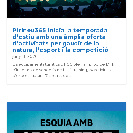
Pirineu365 inicia la temporada
d’estiu amb una àmplia oferta
d’activitats per gaudir de la
natura, l’esport i la competició
juny 8, 2026
Els equipaments turístics d’FGC oferiran prop de 174 km
d’itineraris de senderisme i trail running, 74 activitats
d’esport i natura, 7 circuits de...