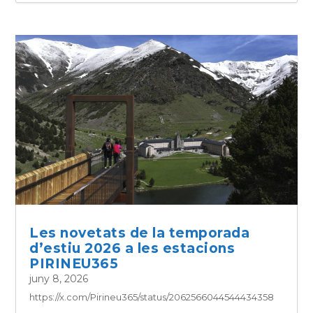
Les novetats de la temporada
d’estiu 2026 a les estacions
PIRINEU365
juny 8, 2026
https://x.com/Pirineu365/status/2062566044544434358