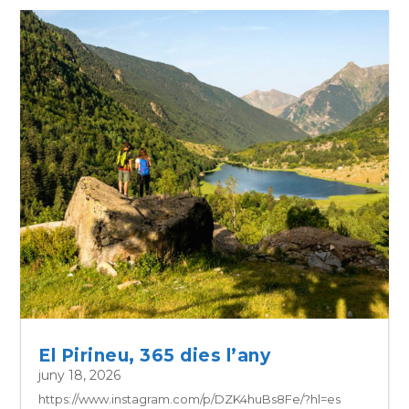
El Pirineu, 365 dies l’any
juny 18, 2026
https://www.instagram.com/p/DZK4huBs8Fe/?hl=es