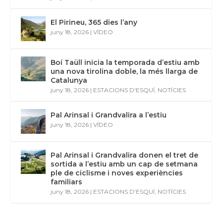
El Pirineu, 365 dies l’any
juny 18, 2026
|
VÍDEO
Boí Taüll inicia la temporada d’estiu amb
una nova tirolina doble, la més llarga de
Catalunya
juny 18, 2026
|
ESTACIONS D'ESQUÍ
,
NOTÍCIES
Pal Arinsal i Grandvalira a l’estiu
juny 18, 2026
|
VÍDEO
Pal Arinsal i Grandvalira donen el tret de
sortida a l’estiu amb un cap de setmana
ple de ciclisme i noves experiències
familiars
juny 18, 2026
|
ESTACIONS D'ESQUÍ
,
NOTÍCIES