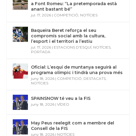
a Font Romeu: “La pretemporada està
anant bastant bé”
jul. 17, 2026
|
COMPETICIÓ
,
NOTÍCIES
Baqueira Beret reforça el seu
compromís social amb la cultura,
l’esport i el territori a l’estiu
jul. 17, 2026
|
ESTACIONS D'ESQUÍ
,
NOTÍCIES
,
PORTADA
Oficial: L’esquí de muntanya seguirà al
programa olímpic i tindrà una prova més
juny 18, 2026
|
COMPETICIÓ
,
DESTACATS
,
NOTÍCIES
SPAINSNOW té veu a la FIS
juny 18, 2026
|
VÍDEO
May Peus reelegit com a membre del
Consell de la FIS
juny 18, 2026
|
NOTÍCIES