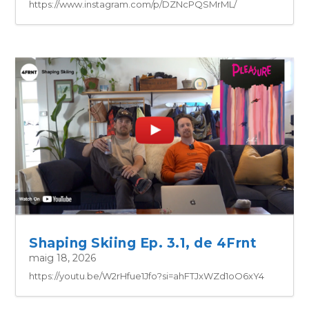
https://www.instagram.com/p/DZNcPQSMrML/
Shaping Skiing Ep. 3.1, de 4Frnt
maig 18, 2026
https://youtu.be/W2rHfue1Jfo?si=ahFTJxWZd1oO6xY4