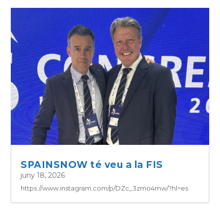
SPAINSNOW té veu a la FIS
juny 18, 2026
https://www.instagram.com/p/DZc_3zmo4mw/?hl=es