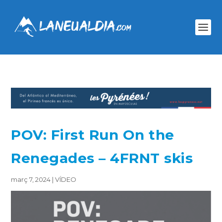
POV: First Run On the
Renegades – 4FRNT skis
març 7, 2024
|
VÍDEO