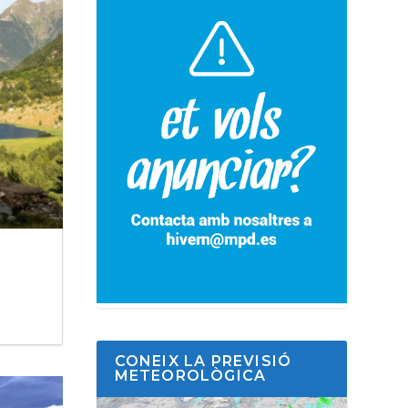
CONEIX LA PREVISIÓ
METEOROLÒGICA