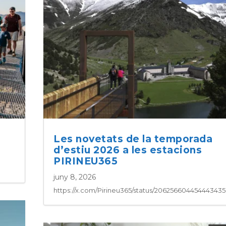
Les novetats de la temporada
d’estiu 2026 a les estacions
PIRINEU365
juny 8, 2026
https://x.com/Pirineu365/status/20625660445444343