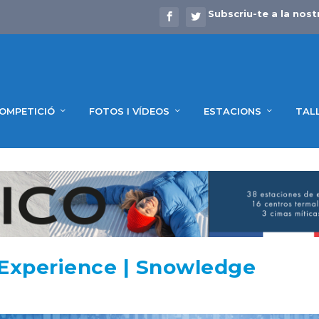
Subscriu-te a la nost
OMPETICIÓ
FOTOS I VÍDEOS
ESTACIONS
TAL
 Experience | Snowledge