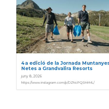
4a edició de la Jornada Muntanye
Netes a Grandvalira Resorts
juny 8, 2026
https://www.instagram.com/p/DZNcPQSMrML/