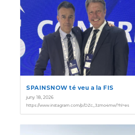
SPAINSNOW té veu a la FIS
juny 18, 2026
https://www.instagram.com/p/DZc_3zmo4mw/?hl=es