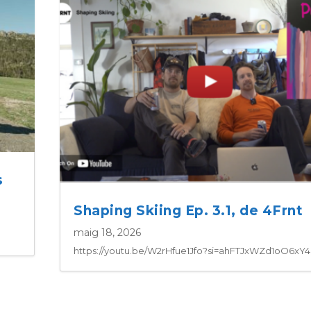
s
Shaping Skiing Ep. 3.1, de 4Frnt
maig 18, 2026
https://youtu.be/W2rHfue1Jfo?si=ahFTJxWZd1oO6xY4