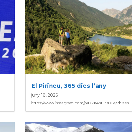
El Pirineu, 365 dies l’any
juny 18, 2026
https://www.instagram.com/p/DZK4huBs8Fe/?hl=es