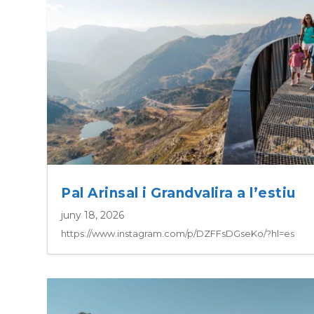
Pal Arinsal i Grandvalira a l’estiu
juny 18, 2026
https://www.instagram.com/p/DZFFsDGseKo/?hl=es