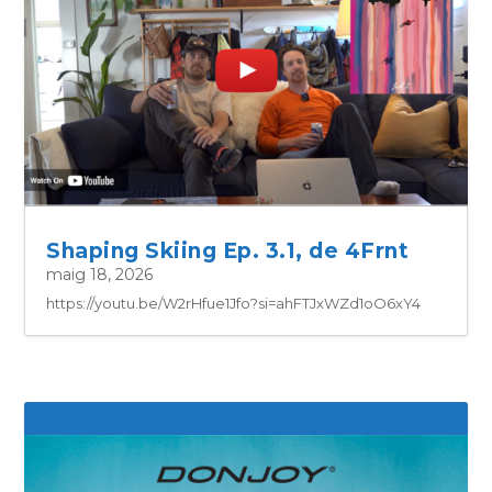
Shaping Skiing Ep. 3.1, de 4Frnt
maig 18, 2026
https://youtu.be/W2rHfue1Jfo?si=ahFTJxWZd1oO6xY4