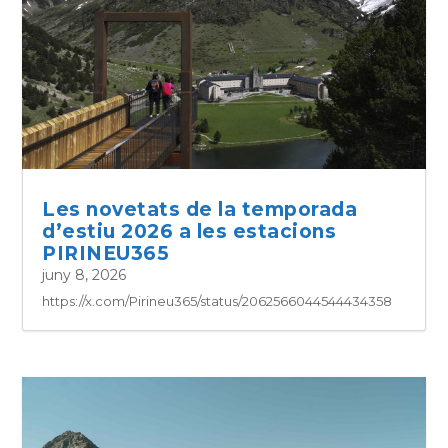
Les novetats de la temporada
d’estiu 2026 a les estacions
PIRINEU365
juny 8, 2026
https://x.com/Pirineu365/status/2062566044544434358