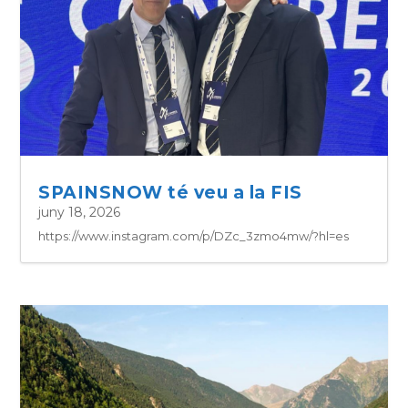
SPAINSNOW té veu a la FIS
juny 18, 2026
https://www.instagram.com/p/DZc_3zmo4mw/?hl=es