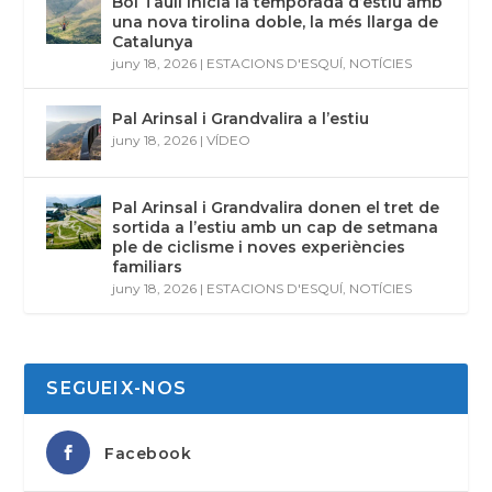
Boí Taüll inicia la temporada d’estiu amb
una nova tirolina doble, la més llarga de
Catalunya
juny 18, 2026
|
ESTACIONS D'ESQUÍ
,
NOTÍCIES
Pal Arinsal i Grandvalira a l’estiu
juny 18, 2026
|
VÍDEO
Pal Arinsal i Grandvalira donen el tret de
sortida a l’estiu amb un cap de setmana
ple de ciclisme i noves experiències
familiars
juny 18, 2026
|
ESTACIONS D'ESQUÍ
,
NOTÍCIES
SEGUEIX-NOS
Facebook