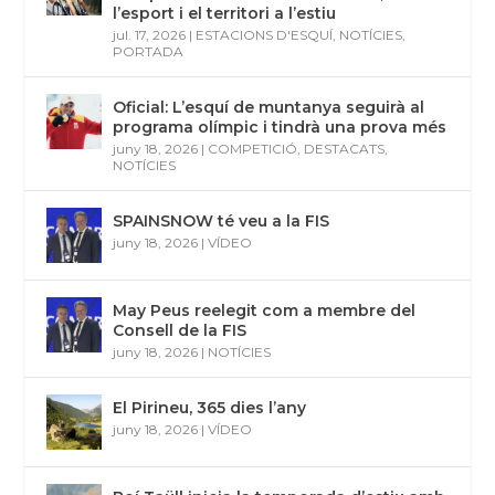
l’esport i el territori a l’estiu
jul. 17, 2026
|
ESTACIONS D'ESQUÍ
,
NOTÍCIES
,
PORTADA
Oficial: L’esquí de muntanya seguirà al
programa olímpic i tindrà una prova més
juny 18, 2026
|
COMPETICIÓ
,
DESTACATS
,
NOTÍCIES
SPAINSNOW té veu a la FIS
juny 18, 2026
|
VÍDEO
May Peus reelegit com a membre del
Consell de la FIS
juny 18, 2026
|
NOTÍCIES
El Pirineu, 365 dies l’any
juny 18, 2026
|
VÍDEO