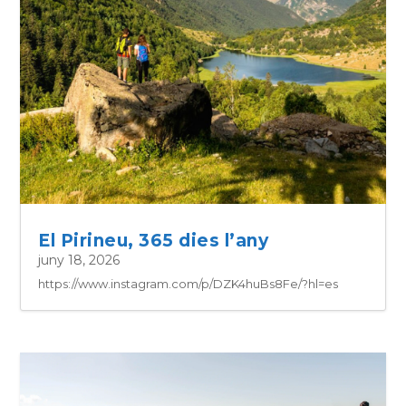
El Pirineu, 365 dies l’any
juny 18, 2026
https://www.instagram.com/p/DZK4huBs8Fe/?hl=es