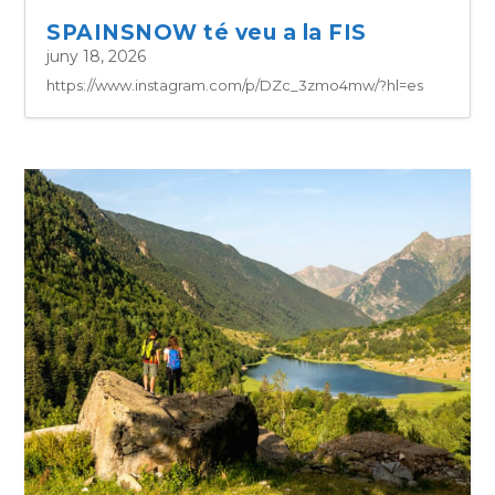
SPAINSNOW té veu a la FIS
juny 18, 2026
https://www.instagram.com/p/DZc_3zmo4mw/?hl=es