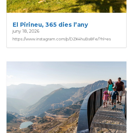
El Pirineu, 365 dies l’any
juny 18, 2026
https://www.instagram.com/p/DZK4huBs8Fe/?hl=es