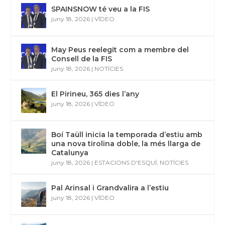
SPAINSNOW té veu a la FIS
juny 18, 2026
|
VÍDEO
May Peus reelegit com a membre del
Consell de la FIS
juny 18, 2026
|
NOTÍCIES
El Pirineu, 365 dies l’any
juny 18, 2026
|
VÍDEO
Boí Taüll inicia la temporada d’estiu amb
una nova tirolina doble, la més llarga de
Catalunya
juny 18, 2026
|
ESTACIONS D'ESQUÍ
,
NOTÍCIES
Pal Arinsal i Grandvalira a l’estiu
juny 18, 2026
|
VÍDEO