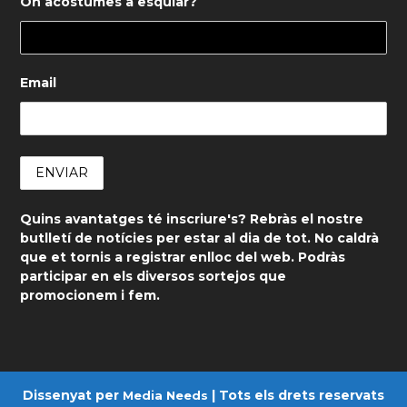
On acostumes a esquiar?
Email
Quins avantatges té inscriure's? Rebràs el nostre
butlletí de notícies per estar al dia de tot. No caldrà
que et tornis a registrar enlloc del web. Podràs
participar en els diversos sortejos que
promocionem i fem.
Dissenyat per
| Tots els drets reservats
Media Needs