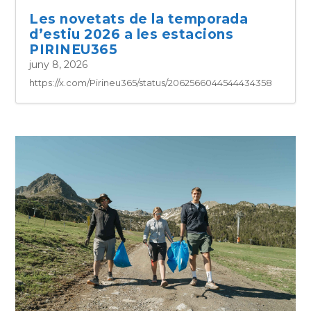
Les novetats de la temporada
d’estiu 2026 a les estacions
PIRINEU365
juny 8, 2026
https://x.com/Pirineu365/status/2062566044544434358