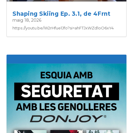
Shaping Skiing Ep. 3.1, de 4Frnt
maig 18, 2026
https://youtu.be/W2rHfue1Jfo?si=ahFTJxWZd1oO6xY4