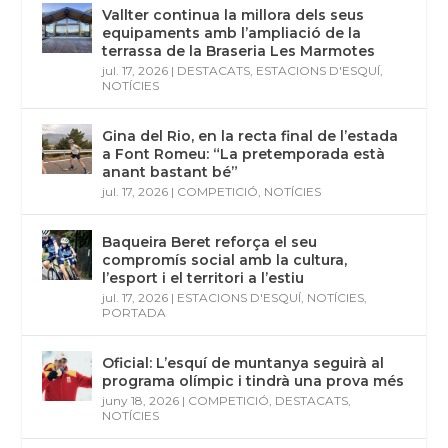
Vallter continua la millora dels seus
equipaments amb l’ampliació de la
terrassa de la Braseria Les Marmotes
jul. 17, 2026
|
DESTACATS
,
ESTACIONS D'ESQUÍ
,
NOTÍCIES
Gina del Rio, en la recta final de l’estada
a Font Romeu: “La pretemporada està
anant bastant bé”
jul. 17, 2026
|
COMPETICIÓ
,
NOTÍCIES
Baqueira Beret reforça el seu
compromís social amb la cultura,
l’esport i el territori a l’estiu
jul. 17, 2026
|
ESTACIONS D'ESQUÍ
,
NOTÍCIES
,
PORTADA
Oficial: L’esquí de muntanya seguirà al
programa olímpic i tindrà una prova més
juny 18, 2026
|
COMPETICIÓ
,
DESTACATS
,
NOTÍCIES