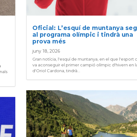
Oficial: L’esquí de muntanya seg
al programa olímpic i tindrà una
prova més
juny 18, 2026
Gran notícia, l'esquí de muntanya, en el que l'esport 
va aconseguir el primer campió olímpic d'hivern en la
a
d'Oriol Cardona, tindrà...
nals