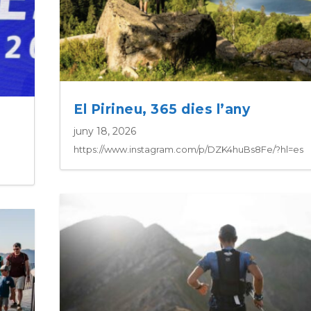
El Pirineu, 365 dies l’any
juny 18, 2026
https://www.instagram.com/p/DZK4huBs8Fe/?hl=es