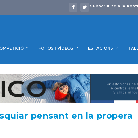
Subscriu-te a la nost
OMPETICIÓ
FOTOS I VÍDEOS
ESTACIONS
TAL
esquiar pensant en la propera