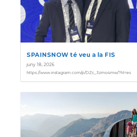
SPAINSNOW té veu a la FIS
juny 18, 2026
https://www.instagram.com/p/DZc_3zmo4mw/?hl=es