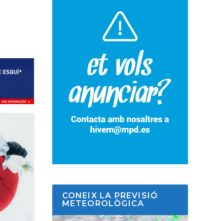
CONEIX LA PREVISIÓ
METEOROLÒGICA