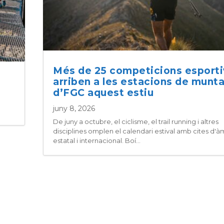
Més de 25 competicions esport
arriben a les estacions de munt
d’FGC aquest estiu
juny 8, 2026
De juny a octubre, el ciclisme, el trail running i altres
disciplines omplen el calendari estival amb cites d'à
estatal i internacional. Boí...