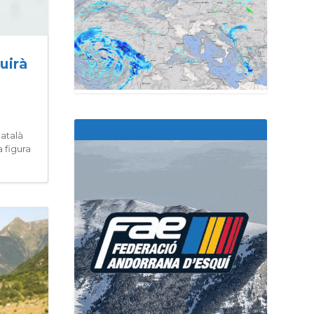
uirà
català
 figura