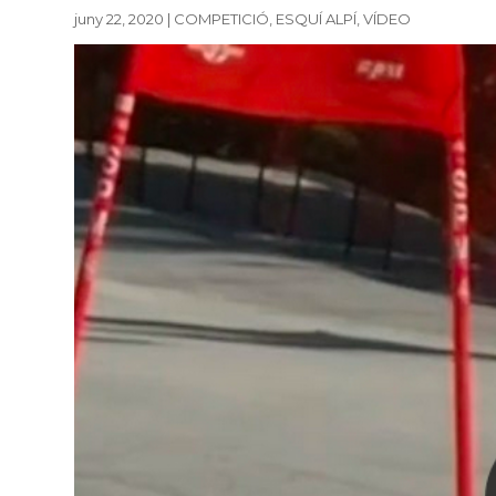
juny 22, 2020
|
COMPETICIÓ
,
ESQUÍ ALPÍ
,
VÍDEO