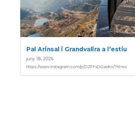
Pal Arinsal i Grandvalira a l’estiu
juny 18, 2026
https://www.instagram.com/p/DZFFsDGseKo/?hl=es