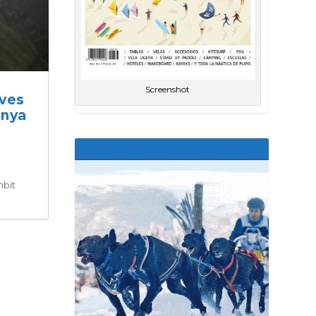
Screenshot
ives
anya
mbit