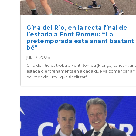
Gina del Rio, en la recta final de
l’estada a Font Romeu: “La
pretemporada està anant bastant
bé”
jul. 17, 2026
Gina del Rio es troba a Font Romeu (França) tancant un
estada d’entrenaments en alçada que va començar a fi
del mes de juny i que finalitzarà...