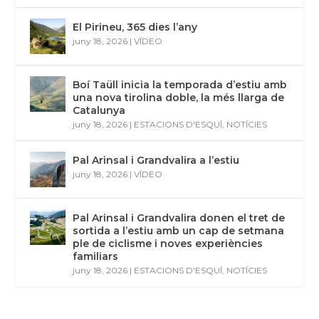
El Pirineu, 365 dies l’any
juny 18, 2026
|
VÍDEO
Boí Taüll inicia la temporada d’estiu amb
una nova tirolina doble, la més llarga de
Catalunya
juny 18, 2026
|
ESTACIONS D'ESQUÍ
,
NOTÍCIES
Pal Arinsal i Grandvalira a l’estiu
juny 18, 2026
|
VÍDEO
Pal Arinsal i Grandvalira donen el tret de
sortida a l’estiu amb un cap de setmana
ple de ciclisme i noves experiències
familiars
juny 18, 2026
|
ESTACIONS D'ESQUÍ
,
NOTÍCIES