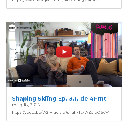
Shaping Skiing Ep. 3.1, de 4Frnt
maig 18, 2026
https://youtu.be/W2rHfue1Jfo?si=ahFTJxWZd1oO6xY4