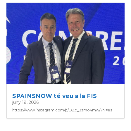
SPAINSNOW té veu a la FIS
juny 18, 2026
https://www.instagram.com/p/DZc_3zmo4mw/?hl=es