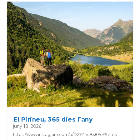
El Pirineu, 365 dies l’any
juny 18, 2026
https://www.instagram.com/p/DZK4huBs8Fe/?hl=es