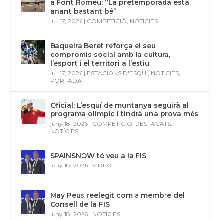
a Font Romeu: “La pretemporada està
anant bastant bé”
jul. 17, 2026
|
COMPETICIÓ
,
NOTÍCIES
Baqueira Beret reforça el seu
compromís social amb la cultura,
l’esport i el territori a l’estiu
jul. 17, 2026
|
ESTACIONS D'ESQUÍ
,
NOTÍCIES
,
PORTADA
Oficial: L’esquí de muntanya seguirà al
programa olímpic i tindrà una prova més
juny 18, 2026
|
COMPETICIÓ
,
DESTACATS
,
NOTÍCIES
SPAINSNOW té veu a la FIS
juny 18, 2026
|
VÍDEO
May Peus reelegit com a membre del
Consell de la FIS
juny 18, 2026
|
NOTÍCIES