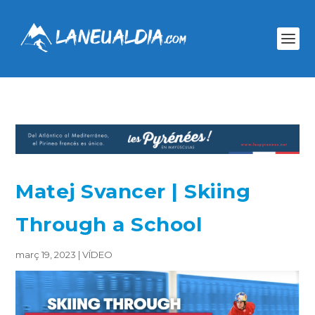
Matej Svancer | Skiing
Through a School
març 19, 2023
|
VÍDEO