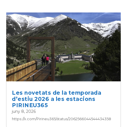
Les novetats de la temporada
d’estiu 2026 a les estacions
PIRINEU365
juny 8, 2026
https://x.com/Pirineu365/status/2062566044544434358