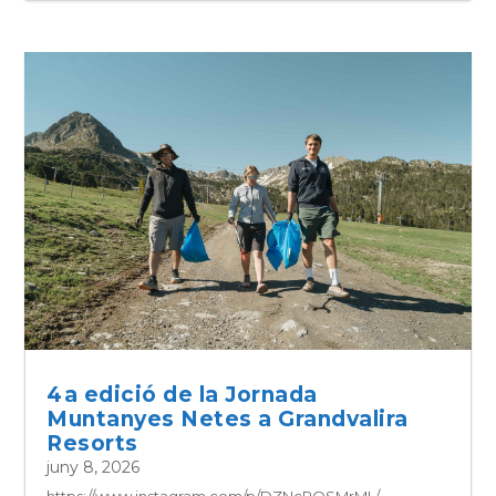
4a edició de la Jornada
Muntanyes Netes a Grandvalira
Resorts
juny 8, 2026
https://www.instagram.com/p/DZNcPQSMrML/