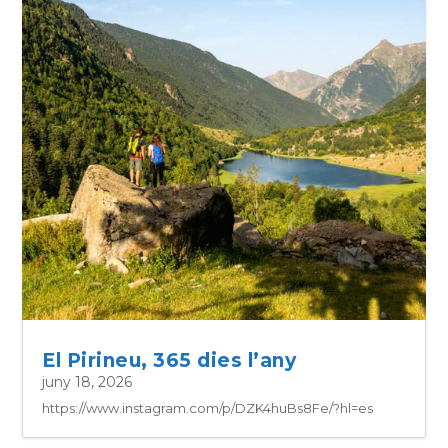
El Pirineu, 365 dies l’any
juny 18, 2026
https://www.instagram.com/p/DZK4huBs8Fe/?hl=es