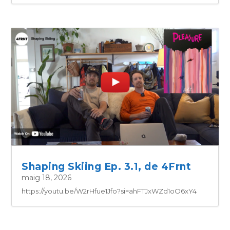
Shaping Skiing Ep. 3.1, de 4Frnt
maig 18, 2026
https://youtu.be/W2rHfue1Jfo?si=ahFTJxWZd1oO6xY4