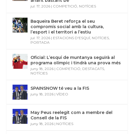
anant bastant bé”
jul. 17, 2026
|
COMPETICIÓ
,
NOTÍCIES
Baqueira Beret reforça el seu
compromís social amb la cultura,
l’esport i el territori a l’estiu
jul. 17, 2026
|
ESTACIONS D'ESQUÍ
,
NOTÍCIES
,
PORTADA
Oficial: L’esquí de muntanya seguirà al
programa olímpic i tindrà una prova més
juny 18, 2026
|
COMPETICIÓ
,
DESTACATS
,
NOTÍCIES
SPAINSNOW té veu a la FIS
juny 18, 2026
|
VÍDEO
May Peus reelegit com a membre del
Consell de la FIS
juny 18, 2026
|
NOTÍCIES