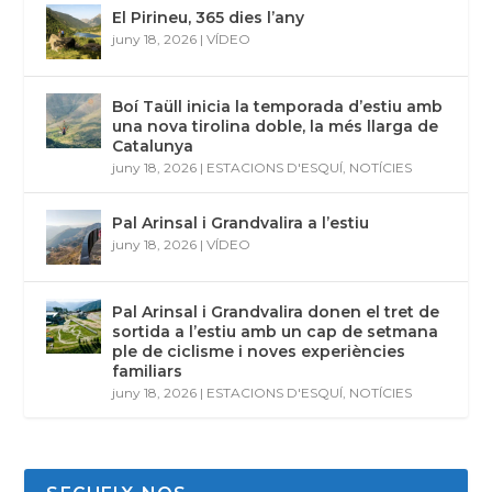
El Pirineu, 365 dies l’any
juny 18, 2026
|
VÍDEO
Boí Taüll inicia la temporada d’estiu amb
una nova tirolina doble, la més llarga de
Catalunya
juny 18, 2026
|
ESTACIONS D'ESQUÍ
,
NOTÍCIES
Pal Arinsal i Grandvalira a l’estiu
juny 18, 2026
|
VÍDEO
Pal Arinsal i Grandvalira donen el tret de
sortida a l’estiu amb un cap de setmana
ple de ciclisme i noves experiències
familiars
juny 18, 2026
|
ESTACIONS D'ESQUÍ
,
NOTÍCIES