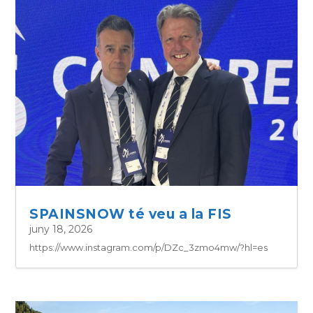
SPAINSNOW té veu a la FIS
juny 18, 2026
https://www.instagram.com/p/DZc_3zmo4mw/?hl=es